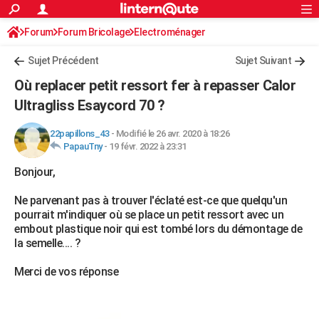
ACTUALITÉS
Forum
Forum Bricolage
Connexion
Electroménager
S'inscrire
Rechercher
Société
Education
Villes
Politique
Faits Divers
Monde
+
SPORT
Sujet Précédent
Sujet Suivant
Football
Cyclisme
Forum
Coupe du monde 2026
Tennis
Rugby
CULTURE
Où replacer petit ressort fer à repasser Calor
TNT
Cinéma
Musique
Programme TV
Streaming
Sorties cinéma
+
Ultragliss Esaycord 70 ?
FINANCE
Impôts
Immobilier
Banque
Crédit
Retraite
Epargne
Risques naturels par ville
Assurance
AUTO
22papillons_43
-
Modifié le 26 avr. 2020 à 18:26
PapauTny
-
19 févr. 2022 à 23:31
Réserver un essai
Berlines
Forum auto
Essais
Citadines
SUV
+
HIGH-TECH
Bonjour,
Meilleur smartphone
Ordinateurs
Guide high-tech
Mobiles
Internet
Jeux vidéo
+
BRICOLAGE
Ne parvenant pas à trouver l'éclaté est-ce que quelqu'un
pourrait m'indiquer où se place un petit ressort avec un
Aménagement intérieur
Cuisine
Jardinage
+
Forum
Extérieur
Salle de bains
Rangement
WEEK-END
embout plastique noir qui est tombé lors du démontage de
la semelle.... ?
Escapades
Expositions
Week-end nature
Guides de France
Patrimoine
Musées
+
LIFESTYLE
Merci de vos réponse
Bien-être
Mode
+
Art de vivre
Loisirs
Modes de vie
SANTE
Guide de la santé
Médicaments
+
Alimentation
Maladies
Sommeil
VOYAGE