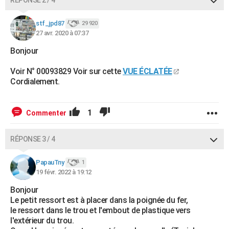
RÉPONSE 2 / 4
stf_jpd87
29 920
27 avr. 2020 à 07:37
Bonjour
Voir N° 00093829 Voir sur cette
VUE ÉCLATÉE
Cordialement.
1
Commenter
RÉPONSE 3 / 4
PapauTny
1
19 févr. 2022 à 19:12
Bonjour
Le petit ressort est à placer dans la poignée du fer,
le ressort dans le trou et l'embout de plastique vers
l'extérieur du trou.