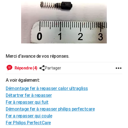
City break
Voyage de noces
Climat
Destinations
Voyage nature
Forum
+
PHOTO
GUIDES D'ACHAT
BONS PLANS
CARTE DE VOEUX
Carte Bonne année
Carte Pâques
Carte de Noël
Carte Saint-Valentin
Carte d'anniversaire
DICTIONNAIRE
Merci d'avance de vos réponses.
Biographies
Expressions
Dictionnaire
Citations
Proverbes
PROGRAMME TV
Répondre (4)
Partager
COPAINS D'AVANT
A voir également:
Se connecter
Collèges
Universités
Service militaire
S'inscrire
Lycées
Primaires
Entreprises
Avis de recherche
AVIS DE DÉCÈS
Démontage fer à repasser calor ultragliss
Détartrer fer à repasser
FORUM
Fer à repasser qui fuit
Démontage fer à repasser philips perfectcare
Lifestyle
Sport
Television
Cinema
Bricolage
Culture
Auto
Voyage
Fer a repasser qui coule
Fer Philips PerfectCare