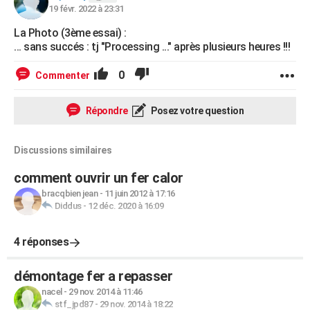
19 févr. 2022 à 23:31
La Photo (3ème essai) :
... sans succés : tj "Processing ..." après plusieurs heures !!!
0
Commenter
Répondre
Posez votre question
Discussions similaires
comment ouvrir un fer calor
bracqbien jean
-
11 juin 2012 à 17:16
Diddus
-
12 déc. 2020 à 16:09
4 réponses
démontage fer a repasser
nacel
-
29 nov. 2014 à 11:46
stf_jpd87
-
29 nov. 2014 à 18:22