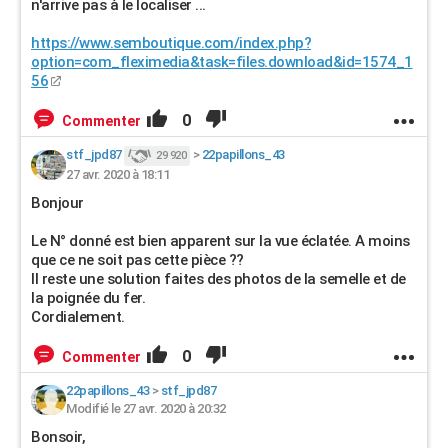
n'arrive pas à le localiser ...
https://www.semboutique.com/index.php?
option=com_fleximedia&task=files.download&id=1574_1
56
0
Commenter
stf_jpd87
>
22papillons_43
29 920
27 avr. 2020 à 18:11
Bonjour
Le N° donné est bien apparent sur la vue éclatée. A moins
que ce ne soit pas cette pièce ??
Il reste une solution faites des photos de la semelle et de
la poignée du fer.
Cordialement.
0
Commenter
22papillons_43
>
stf_jpd87
Modifié le 27 avr. 2020 à 20:32
Bonsoir,