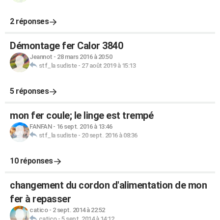
2 réponses
Démontage fer Calor 3840
Jeannot
-
28 mars 2016 à 20:50
stf_la sudiste
-
27 août 2019 à 15:13
5 réponses
mon fer coule; le linge est trempé
FANFAN
-
16 sept. 2016 à 13:46
stf_la sudiste
-
20 sept. 2016 à 08:36
10 réponses
changement du cordon d'alimentation de mon
fer à repasser
catico
-
2 sept. 2014 à 22:52
catico
-
5 sept. 2014 à 14:12