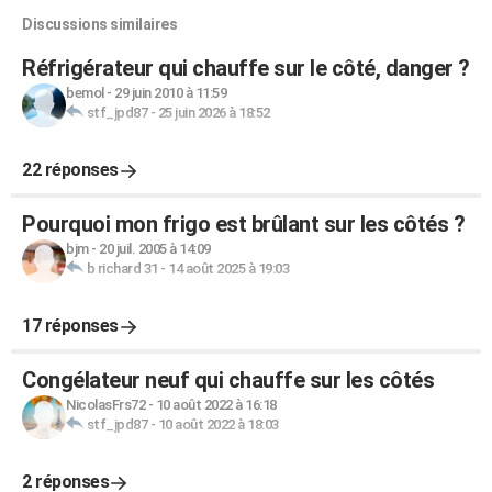
Discussions similaires
Réfrigérateur qui chauffe sur le côté, danger ?
bemol
-
29 juin 2010 à 11:59
stf_jpd87
-
25 juin 2026 à 18:52
22 réponses
Pourquoi mon frigo est brûlant sur les côtés ?
bjm
-
20 juil. 2005 à 14:09
b richard 31
-
14 août 2025 à 19:03
17 réponses
Congélateur neuf qui chauffe sur les côtés
NicolasFrs72
-
10 août 2022 à 16:18
stf_jpd87
-
10 août 2022 à 18:03
2 réponses