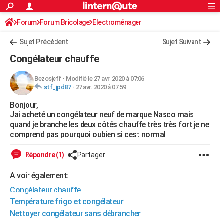
ACTUALITÉS
Forum
Forum Bricolage
Connexion
Electroménager
S'inscrire
Rechercher
Société
Education
Villes
Politique
Faits Divers
Monde
+
SPORT
Sujet Précédent
Sujet Suivant
Football
Cyclisme
Forum
Coupe du monde 2026
Tennis
Rugby
CULTURE
Congélateur chauffe
TNT
Cinéma
Musique
Programme TV
Streaming
Sorties cinéma
+
FINANCE
Bezosjeff
-
Modifié le 27 avr. 2020 à 07:06
stf_jpd87
-
27 avr. 2020 à 07:59
Impôts
Immobilier
Banque
Crédit
Retraite
Epargne
Risques naturels par ville
Assurance
AUTO
Bonjour,
Réserver un essai
Berlines
Forum auto
Essais
Citadines
SUV
+
HIGH-TECH
Jai acheté un congélateur neuf de marque Nasco mais
quand je branche les deux côtés chauffe très très fort je ne
Meilleur smartphone
Ordinateurs
Guide high-tech
Mobiles
Internet
Jeux vidéo
+
BRICOLAGE
comprend pas pourquoi oubien si cest normal
Aménagement intérieur
Cuisine
Jardinage
+
Forum
Extérieur
Salle de bains
Rangement
WEEK-END
Répondre (1)
Partager
Escapades
Expositions
Week-end nature
Guides de France
Patrimoine
Musées
+
LIFESTYLE
A voir également:
Congélateur chauffe
Bien-être
Mode
+
Art de vivre
Loisirs
Modes de vie
SANTE
Température frigo et congélateur
Guide de la santé
Médicaments
+
Alimentation
Maladies
Sommeil
VOYAGE
Nettoyer congélateur sans débrancher