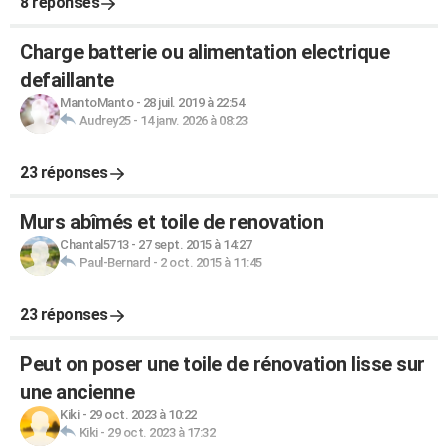
8 réponses
Charge batterie ou alimentation electrique
defaillante
MantoManto
-
28 juil. 2019 à 22:54
Audrey25
-
14 janv. 2026 à 08:23
23 réponses
Murs abîmés et toile de renovation
Chantal5713
-
27 sept. 2015 à 14:27
Paul-Bernard
-
2 oct. 2015 à 11:45
23 réponses
Peut on poser une toile de rénovation lisse sur
une ancienne
Kiki
-
29 oct. 2023 à 10:22
Kiki
-
29 oct. 2023 à 17:32