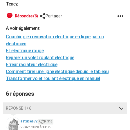
Tenez
City break
Voyage de noces
Climat
Destinations
Voyage nature
Forum
+
PHOTO
Répondre (6)
Partager
GUIDES D'ACHAT
A voir également:
BONS PLANS
Coaching en renovation electrique en ligne par un
CARTE DE VOEUX
electricien
Fil electrique rouge
Carte Bonne année
Carte Pâques
Carte de Noël
Carte Saint-Valentin
Carte d'anniversaire
DICTIONNAIRE
Réparer un volet roulant électrique
Erreur radiateur électrique
Biographies
Expressions
Dictionnaire
Citations
Proverbes
PROGRAMME TV
Comment tirer une ligne electrique depuis le tableau
COPAINS D'AVANT
Transformer volet roulant électrique en manuel
Se connecter
Collèges
Universités
Service militaire
S'inscrire
Lycées
Primaires
Entreprises
Avis de recherche
AVIS DE DÉCÈS
6 réponses
FORUM
RÉPONSE 1 / 6
Lifestyle
Sport
Television
Cinema
Bricolage
Culture
Auto
Voyage
astuces72
316
29 avr. 2020 à 13:05