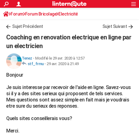
ACTUALITÉS
Forum
Forum Bricolage
Connexion
Electricité
S'inscrire
Rechercher
Société
Education
Villes
Politique
Faits Divers
Monde
+
SPORT
Sujet Précédent
Sujet Suivant
Football
Cyclisme
Forum
Coupe du monde 2026
Tennis
Rugby
CULTURE
Coaching en renovation electrique en ligne par
TNT
Cinéma
Musique
Programme TV
Streaming
Sorties cinéma
+
un electricien
FINANCE
Impôts
Immobilier
Banque
Crédit
Retraite
Epargne
Risques naturels par ville
Assurance
AUTO
Tenez
-
Modifié le 29 avr. 2020 à 12:57
stf_frmu
-
29 avr. 2020 à 21:49
Réserver un essai
Berlines
Forum auto
Essais
Citadines
SUV
+
HIGH-TECH
Bonjour
Meilleur smartphone
Ordinateurs
Guide high-tech
Mobiles
Internet
Jeux vidéo
+
BRICOLAGE
Je suis interesse par recevoir de l'aide en ligne. Savez-vous
si il y a des sites serieux qui proposent de tels services.
Aménagement intérieur
Cuisine
Jardinage
+
Forum
Extérieur
Salle de bains
Rangement
WEEK-END
Mes questions sont assez simple en fait mais je voudrais
etre sure du serieux des reponses.
Escapades
Expositions
Week-end nature
Guides de France
Patrimoine
Musées
+
LIFESTYLE
Quels sites conseillerais vous?
Bien-être
Mode
+
Art de vivre
Loisirs
Modes de vie
SANTE
Merci.
Guide de la santé
Médicaments
+
Alimentation
Maladies
Sommeil
VOYAGE