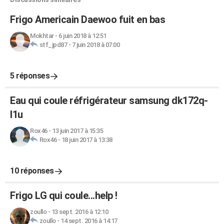
Frigo Americain Daewoo fuit en bas
Mokhtar
-
6 juin 2018 à 12:51
stf_jpd87
-
7 juin 2018 à 07:00
5 réponses
Eau qui coule réfrigérateur samsung dk172q-
l1u
Rox46
-
13 juin 2017 à 15:35
Rox46
-
18 juin 2017 à 13:38
10 réponses
Frigo LG qui coule...help !
zoullo
-
13 sept. 2016 à 12:10
zoullo
-
14 sept. 2016 à 14:17