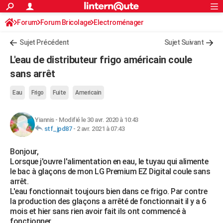
ACTUALITÉS
Forum
Forum Bricolage
Connexion
Electroménager
S'inscrire
Rechercher
Société
Education
Villes
Politique
Faits Divers
Monde
+
SPORT
Sujet Précédent
Sujet Suivant
Football
Cyclisme
Forum
Coupe du monde 2026
Tennis
Rugby
CULTURE
L'eau de distributeur frigo américain coule
TNT
Cinéma
Musique
Programme TV
Streaming
Sorties cinéma
+
sans arrêt
FINANCE
Impôts
Immobilier
Banque
Crédit
Retraite
Epargne
Risques naturels par ville
Assurance
AUTO
Eau
Frigo
Fuite
Americain
Réserver un essai
Berlines
Forum auto
Essais
Citadines
SUV
+
HIGH-TECH
Yiannis
-
Modifié le 30 avr. 2020 à 10:43
stf_jpd87
-
2 avr. 2021 à 07:43
Meilleur smartphone
Ordinateurs
Guide high-tech
Mobiles
Internet
Jeux vidéo
+
BRICOLAGE
Bonjour,
Aménagement intérieur
Cuisine
Jardinage
+
Forum
Extérieur
Salle de bains
Rangement
WEEK-END
Lorsque j'ouvre l'alimentation en eau, le tuyau qui alimente
le bac à glaçons de mon LG Premium EZ Digital coule sans
Escapades
Expositions
Week-end nature
Guides de France
Patrimoine
Musées
+
LIFESTYLE
arrêt.
L'eau fonctionnait toujours bien dans ce frigo. Par contre
Bien-être
Mode
+
Art de vivre
Loisirs
Modes de vie
SANTE
la production des glaçons a arrêté de fonctionnait il y a 6
mois et hier sans rien avoir fait ils ont commencé à
Guide de la santé
Médicaments
+
Alimentation
Maladies
Sommeil
VOYAGE
fonctionner.