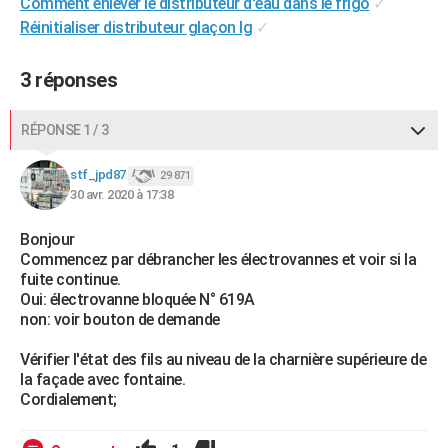
Comment enlever le distributeur d'eau dans le frigo
✓
Réinitialiser distributeur glaçon lg
✓
3 réponses
RÉPONSE 1 / 3
stf_jpd87
29 871
30 avr. 2020 à 17:38
Bonjour
Commencez par débrancher les électrovannes et voir si la
fuite continue.
Oui: électrovanne bloquée N° 619A
non: voir bouton de demande
Vérifier l'état des fils au niveau de la charnière supérieure de
la façade avec fontaine.
Cordialement;