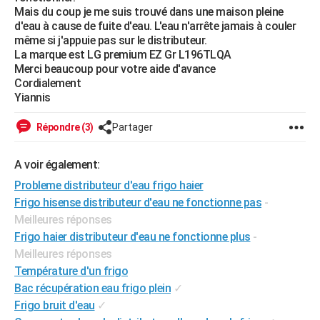
Mais du coup je me suis trouvé dans une maison pleine
City break
Voyage de noces
Climat
Destinations
Voyage nature
Forum
+
PHOTO
d'eau à cause de fuite d'eau. L'eau n'arrête jamais à couler
même si j'appuie pas sur le distributeur.
GUIDES D'ACHAT
La marque est LG premium EZ Gr L196TLQA
Merci beaucoup pour votre aide d'avance
BONS PLANS
Cordialement
Yiannis
CARTE DE VOEUX
Répondre (3)
Partager
Carte Bonne année
Carte Pâques
Carte de Noël
Carte Saint-Valentin
Carte d'anniversaire
DICTIONNAIRE
Biographies
Expressions
Dictionnaire
Citations
Proverbes
PROGRAMME TV
A voir également:
Probleme distributeur d'eau frigo haier
COPAINS D'AVANT
Frigo hisense distributeur d'eau ne fonctionne pas
-
Se connecter
Collèges
Universités
Service militaire
S'inscrire
Lycées
Primaires
Entreprises
Avis de recherche
Meilleures réponses
AVIS DE DÉCÈS
Frigo haier distributeur d'eau ne fonctionne plus
-
FORUM
Meilleures réponses
Température d'un frigo
Lifestyle
Sport
Television
Cinema
Bricolage
Culture
Auto
Voyage
Bac récupération eau frigo plein
✓
Frigo bruit d'eau
✓