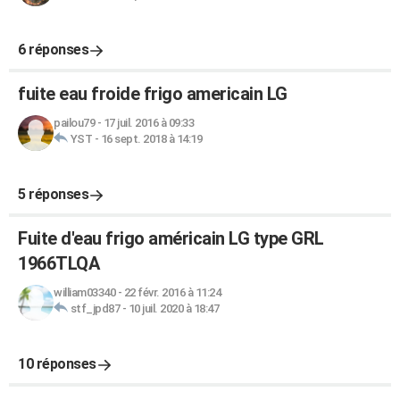
6 réponses
fuite eau froide frigo americain LG
pailou79
-
17 juil. 2016 à 09:33
YST
-
16 sept. 2018 à 14:19
5 réponses
Fuite d'eau frigo américain LG type GRL
1966TLQA
william03340
-
22 févr. 2016 à 11:24
stf_jpd87
-
10 juil. 2020 à 18:47
10 réponses