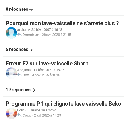
8 réponses
Pourquoi mon lave-vaisselle ne s'arrete plus ?
arthurh
-
24 févr. 2007 à 16:18
Drumdrum
-
28 avr. 2020 à 21:15
5 réponses
Erreur F2 sur lave-vaisselle Sharp
Johjuma
-
17 févr. 2021 à 15:37
Urve
-
4 nov. 2025 à 10:09
19 réponses
Programme P1 qui clignote lave vaisselle Beko
Lolo
-
16 mai 2018 à 22:34
Coco
-
2 juil. 2026 à 14:29