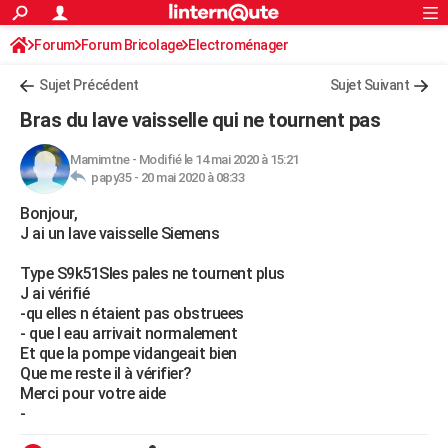
ACTUALITÉS
Forum
Forum Bricolage
Connexion
Electroménager
S'inscrire
Rechercher
Société
Education
Villes
Politique
Faits Divers
Monde
+
SPORT
Sujet Précédent
Sujet Suivant
Football
Cyclisme
Forum
Coupe du monde 2026
Tennis
Rugby
CULTURE
Bras du lave vaisselle qui ne tournent pas
TNT
Cinéma
Musique
Programme TV
Streaming
Sorties cinéma
+
FINANCE
Mamimtne
-
Modifié le 14 mai 2020 à 15:21
papy35 -
20 mai 2020 à 08:33
Impôts
Immobilier
Banque
Crédit
Retraite
Epargne
Risques naturels par ville
Assurance
AUTO
Bonjour,
Réserver un essai
Berlines
Forum auto
Essais
Citadines
SUV
+
HIGH-TECH
J ai un lave vaisselle Siemens
Meilleur smartphone
Ordinateurs
Guide high-tech
Mobiles
Internet
Jeux vidéo
+
BRICOLAGE
Type S9k51Sles pales ne tournent plus
J ai vérifié
Aménagement intérieur
Cuisine
Jardinage
+
Forum
Extérieur
Salle de bains
Rangement
WEEK-END
-qu elles n étaient pas obstruees
- que l eau arrivait normalement
Escapades
Expositions
Week-end nature
Guides de France
Patrimoine
Musées
+
LIFESTYLE
Et que la pompe vidangeait bien
Que me reste il à vérifier?
Bien-être
Mode
+
Art de vivre
Loisirs
Modes de vie
SANTE
Merci pour votre aide
-
Guide de la santé
Médicaments
+
Alimentation
Maladies
Sommeil
VOYAGE