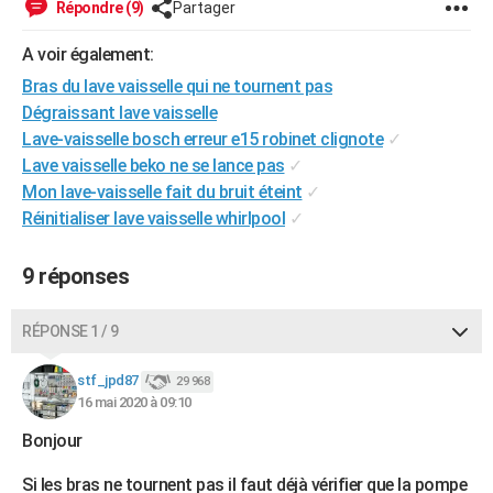
Répondre (9)
Partager
City break
Voyage de noces
Climat
Destinations
Voyage nature
Forum
+
PHOTO
A voir également:
GUIDES D'ACHAT
Bras du lave vaisselle qui ne tournent pas
Dégraissant lave vaisselle
BONS PLANS
Lave-vaisselle bosch erreur e15 robinet clignote
✓
CARTE DE VOEUX
Lave vaisselle beko ne se lance pas
✓
Mon lave-vaisselle fait du bruit éteint
✓
Carte Bonne année
Carte Pâques
Carte de Noël
Carte Saint-Valentin
Carte d'anniversaire
DICTIONNAIRE
Réinitialiser lave vaisselle whirlpool
✓
Biographies
Expressions
Dictionnaire
Citations
Proverbes
PROGRAMME TV
9 réponses
COPAINS D'AVANT
RÉPONSE 1 / 9
Se connecter
Collèges
Universités
Service militaire
S'inscrire
Lycées
Primaires
Entreprises
Avis de recherche
AVIS DE DÉCÈS
stf_jpd87
29 968
FORUM
16 mai 2020 à 09:10
Lifestyle
Sport
Television
Cinema
Bricolage
Culture
Auto
Voyage
Bonjour
Si les bras ne tournent pas il faut déjà vérifier que la pompe