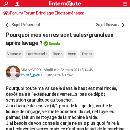
ACTUALITÉS
Forum
Forum Bricolage
Connexion
Electroménager
S'inscrire
Rechercher
Société
Education
Villes
Politique
Faits Divers
Monde
+
SPORT
Sujet Précédent
Sujet Suivant
Football
Cyclisme
Forum
Coupe du monde 2026
Tennis
Rugby
CULTURE
Pourquoi mes verres sont sales/granuleux
TNT
Cinéma
Musique
Programme TV
Streaming
Sorties cinéma
+
après lavage ?
FINANCE
Résolu
Impôts
Immobilier
Banque
Crédit
Retraite
Epargne
Risques naturels par ville
Assurance
AUTO
Vaisselle
Lave vaisselle
Bosch
Verre
Traces
Réserver un essai
Berlines
Forum auto
Essais
Citadines
SUV
+
HIGH-TECH
GRANYVERO
-
Modifié le 22 mars 2011 à 14:46
stf_jpd87
-
1 juin 2026 à 17:42
Meilleur smartphone
Ordinateurs
Guide high-tech
Mobiles
Internet
Jeux vidéo
+
BRICOLAGE
Pourquoi toute ma vaisselle dans le haut est mal rincée,
Aménagement intérieur
Cuisine
Jardinage
+
Forum
Extérieur
Salle de bains
Rangement
WEEK-END
dépôt sale à l'extérieur des verres...si pas de dépôt,
sensation granuleuse au toucher.
Escapades
Expositions
Week-end nature
Guides de France
Patrimoine
Musées
+
LIFESTYLE
J'ai changé de lessive (4/1 pour de la liquide), vérifié le
liquide de rinçage, vérifié le bouchon du sel, nettoyé les
Bien-être
Mode
+
Art de vivre
Loisirs
Modes de vie
SANTE
palmes,fait un nettoyage de la machine à vide.
J'ai besoin de vos conseils car je ne sais plus quoi faire à
Guide de la santé
Médicaments
+
Alimentation
Maladies
Sommeil
VOYAGE
part relaver les verres mais ce n'est pas le but de la machine