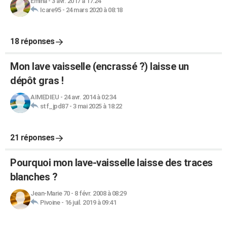
Emina
-
3 avr. 2017 à 17:24
Icare95
-
24 mars 2020 à 08:18
18 réponses
Mon lave vaisselle (encrassé ?) laisse un
dépôt gras !
AIMEDIEU
-
24 avr. 2014 à 02:34
stf_jpd87
-
3 mai 2025 à 18:22
21 réponses
Pourquoi mon lave-vaisselle laisse des traces
blanches ?
Jean-Marie 70
-
8 févr. 2008 à 08:29
Pivoine
-
16 juil. 2019 à 09:41