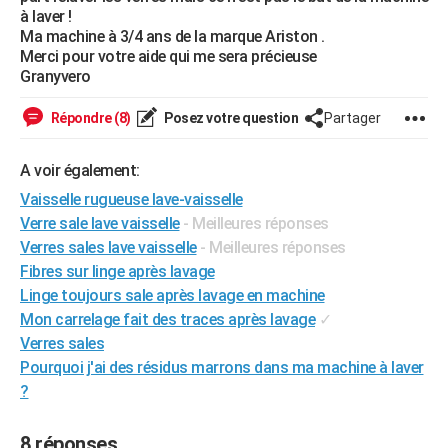
à laver !
City break
Voyage de noces
Climat
Destinations
Voyage nature
Forum
+
PHOTO
Ma machine à 3/4 ans de la marque Ariston .
Merci pour votre aide qui me sera précieuse
GUIDES D'ACHAT
Granyvero
BONS PLANS
Répondre (8)
Posez votre question
Partager
CARTE DE VOEUX
A voir également:
Carte Bonne année
Carte Pâques
Carte de Noël
Carte Saint-Valentin
Carte d'anniversaire
DICTIONNAIRE
Vaisselle rugueuse lave-vaisselle
Biographies
Expressions
Dictionnaire
Citations
Proverbes
Verre sale lave vaisselle
- Meilleures réponses
PROGRAMME TV
Verres sales lave vaisselle
- Meilleures réponses
COPAINS D'AVANT
Fibres sur linge après lavage
Linge toujours sale après lavage en machine
Se connecter
Collèges
Universités
Service militaire
S'inscrire
Lycées
Primaires
Entreprises
Avis de recherche
AVIS DE DÉCÈS
Mon carrelage fait des traces après lavage
✓
Verres sales
FORUM
Pourquoi j'ai des résidus marrons dans ma machine à laver
Lifestyle
Sport
Television
Cinema
Bricolage
Culture
Auto
Voyage
?
8 réponses