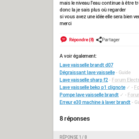
mais le niveau l'eau continue à être t
donc la je sais plus où regarder
si vous avez une idée elle sera bien v
merci
Répondre (8)
Partager
A voir également:
Lave vaisselle brandt d07
Dégraissant lave vaisselle
- Guide
Lave vaisselle sharp f2
-
Forum Elect
Lave vaisselle beko p1 clignote
✓
-
Fo
Pompe lave vaisselle brandt
✓
-
Foru
Erreur e30 machine à laver brandt
- G
8 réponses
RÉPONSE 1 / 8