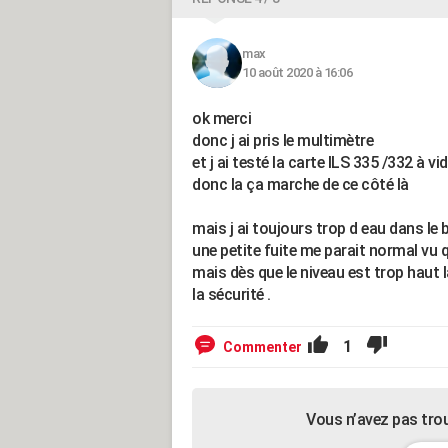
max
10 août 2020 à 16:06
ok merci
donc j ai pris le multimètre
et j ai testé la carte ILS 335 /332 à v
donc la ça marche de ce côté là
mais j ai toujours trop d eau dans le 
une petite fuite me parait normal vu 
mais dès que le niveau est trop haut 
la sécurité .
1
Commenter
Vous n’avez pas tro