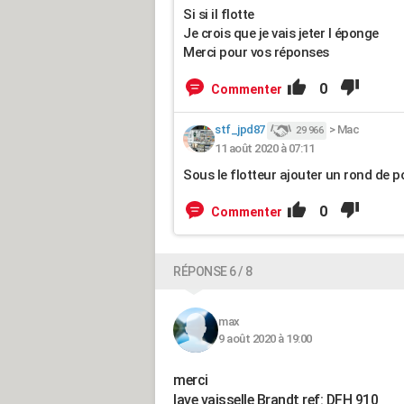
Si si il flotte
Je crois que je vais jeter l éponge
Merci pour vos réponses
0
Commenter
stf_jpd87
>
Mac
29 966
11 août 2020 à 07:11
Sous le flotteur ajouter un rond de p
0
Commenter
RÉPONSE 6 / 8
max
9 août 2020 à 19:00
merci
lave vaisselle Brandt ref: DFH 910