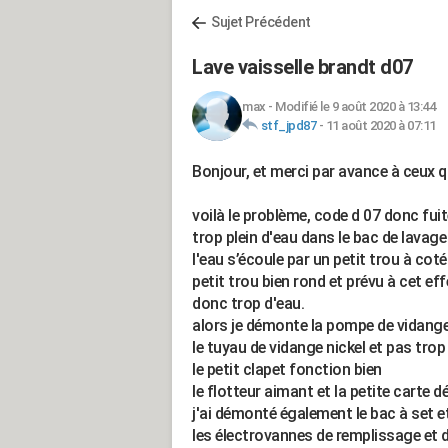
Sujet Précédent
Lave vaisselle brandt d07
max
-
Modifié le 9 août 2020 à 13:44
stf_jpd87
-
11 août 2020 à 07:11
Bonjour, et merci par avance à ceux q
voilà le problème, code d 07 donc fui
trop plein d'eau dans le bac de lavage
l'eau s’écoule par un petit trou à co
petit trou bien rond et prévu à cet e
donc trop d'eau.
alors je démonte la pompe de vidange,
le tuyau de vidange nickel et pas trop
le petit clapet fonction bien
le flotteur aimant et la petite carte d
j'ai démonté également le bac à set et
les électrovannes de remplissage et d