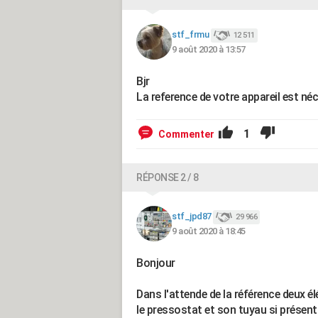
stf_frmu
12 511
9 août 2020 à 13:57
Bjr
La reference de votre appareil est né
1
Commenter
RÉPONSE 2 / 8
stf_jpd87
29 966
9 août 2020 à 18:45
Bonjour
Dans l'attende de la référence deux é
le pressostat et son tuyau si présent