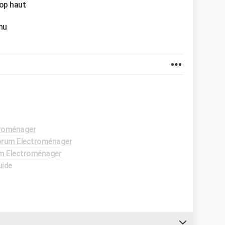
rop haut
enu
roménager
rum Electroménager
m Electroménager
uide