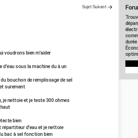
Foru
Sujet Suivant
Trouv
dépan
élect
commu
durée
Écono
ui voudrons bien m'aider
optimi
te d'eau sous la machine du à un
té du bouchon de remplissage de sel
ffet surement
 je nettoie et je teste 300 ohmes
 haut
étecte bien
 répartiteur d'eau et je nettoie
u bac à sel fonction bien