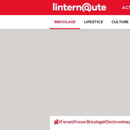
AC
BRICOLAGE
LIFESTYLE
CULTURE
Forum
Forum Bricolage
Electroména