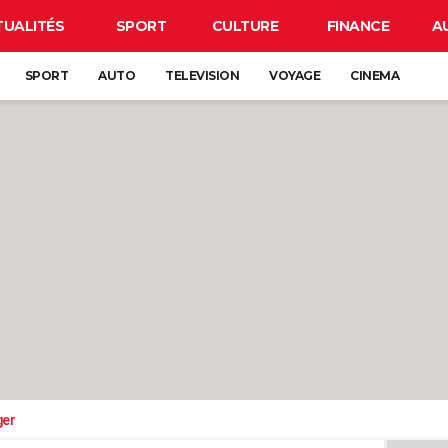
TUALITÉS
SPORT
CULTURE
FINANCE
A
SPORT
AUTO
TELEVISION
VOYAGE
CINEMA
ger