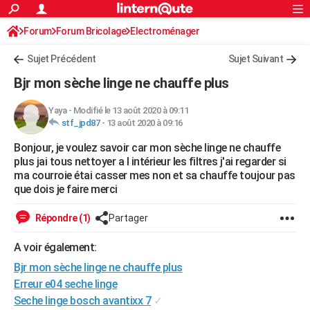
ACTUALITÉS
Forum
Forum Bricolage
Connexion
Electroménager
S'inscrire
Rechercher
Société
Education
Villes
Politique
Faits Divers
Monde
+
SPORT
Sujet Précédent
Sujet Suivant
Football
Cyclisme
Forum
Coupe du monde 2026
Tennis
Rugby
CULTURE
Bjr mon sèche linge ne chauffe plus
TNT
Cinéma
Musique
Programme TV
Streaming
Sorties cinéma
+
FINANCE
Yaya
-
Modifié le 13 août 2020 à 09:11
stf_jpd87
-
13 août 2020 à 09:16
Impôts
Immobilier
Banque
Crédit
Retraite
Epargne
Risques naturels par ville
Assurance
AUTO
Bonjour, je voulez savoir car mon sèche linge ne chauffe
Réserver un essai
Berlines
Forum auto
Essais
Citadines
SUV
+
HIGH-TECH
plus jai tous nettoyer a l intérieur les filtres j'ai regarder si
ma courroie étai casser mes non et sa chauffe toujour pas
Meilleur smartphone
Ordinateurs
Guide high-tech
Mobiles
Internet
Jeux vidéo
+
BRICOLAGE
que dois je faire merci
Aménagement intérieur
Cuisine
Jardinage
+
Forum
Extérieur
Salle de bains
Rangement
WEEK-END
Répondre (1)
Partager
Escapades
Expositions
Week-end nature
Guides de France
Patrimoine
Musées
+
LIFESTYLE
A voir également:
Bjr mon sèche linge ne chauffe plus
Bien-être
Mode
+
Art de vivre
Loisirs
Modes de vie
SANTE
Erreur e04 seche linge
Guide de la santé
Médicaments
+
Alimentation
Maladies
Sommeil
VOYAGE
Seche linge bosch avantixx 7
✓