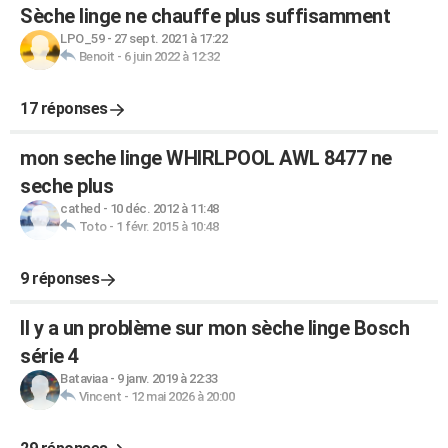
Sèche linge ne chauffe plus suffisamment
LPO_59
-
27 sept. 2021 à 17:22
Benoit
-
6 juin 2022 à 12:32
17 réponses
mon seche linge WHIRLPOOL AWL 8477 ne
seche plus
cathed
-
10 déc. 2012 à 11:48
Toto
-
1 févr. 2015 à 10:48
9 réponses
Il y a un problème sur mon sèche linge Bosch
série 4
Bataviaa
-
9 janv. 2019 à 22:33
Vincent
-
12 mai 2026 à 20:00