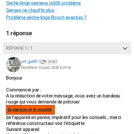
Sèche-linge siemens iq500 problème
City break
Voyage de noces
Climat
Destinations
Voyage nature
Forum
+
PHOTO
Senseo ne chauffe plus
✓
Problème séche-linge Bosch avantixx 7
GUIDES D'ACHAT
BONS PLANS
1 réponse
CARTE DE VOEUX
RÉPONSE 1 / 1
Carte Bonne année
Carte Pâques
Carte de Noël
Carte Saint-Valentin
Carte d'anniversaire
DICTIONNAIRE
stf_jpd87
29 967
Biographies
Expressions
Dictionnaire
Citations
Proverbes
Modifié le 13 août 2020 à 09:16
PROGRAMME TV
Bonjour
COPAINS D'AVANT
Commencer par :
Se connecter
Collèges
Universités
Service militaire
S'inscrire
Lycées
Primaires
Entreprises
Avis de recherche
AVIS DE DÉCÈS
A la rédaction de votre message, vous avez un bandeau
rouge qui vous demande de préciser
FORUM
la marque et le modèle
Lifestyle
Sport
Television
Cinema
Bricolage
Culture
Auto
Voyage
de l'appareil en panne; impératif pour les conseils , merci.
référence constructeur voir l'étiquette
Suivant appareil: