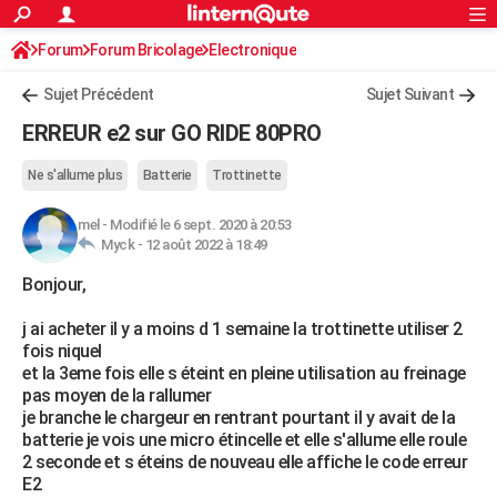
ACTUALITÉS
Forum
Forum Bricolage
Connexion
Electronique
S'inscrire
Rechercher
Société
Education
Villes
Politique
Faits Divers
Monde
+
SPORT
Sujet Précédent
Sujet Suivant
Football
Cyclisme
Forum
Coupe du monde 2026
Tennis
Rugby
CULTURE
ERREUR e2 sur GO RIDE 80PRO
TNT
Cinéma
Musique
Programme TV
Streaming
Sorties cinéma
+
FINANCE
Ne s'allume plus
Batterie
Trottinette
Impôts
Immobilier
Banque
Crédit
Retraite
Epargne
Risques naturels par ville
Assurance
AUTO
mel
-
Modifié le 6 sept. 2020 à 20:53
Myck -
12 août 2022 à 18:49
Réserver un essai
Berlines
Forum auto
Essais
Citadines
SUV
+
HIGH-TECH
Bonjour,
Meilleur smartphone
Ordinateurs
Guide high-tech
Mobiles
Internet
Jeux vidéo
+
BRICOLAGE
j ai acheter il y a moins d 1 semaine la trottinette utiliser 2
Aménagement intérieur
Cuisine
Jardinage
+
Forum
Extérieur
Salle de bains
Rangement
WEEK-END
fois niquel
et la 3eme fois elle s éteint en pleine utilisation au freinage
Escapades
Expositions
Week-end nature
Guides de France
Patrimoine
Musées
+
LIFESTYLE
pas moyen de la rallumer
je branche le chargeur en rentrant pourtant il y avait de la
Bien-être
Mode
+
Art de vivre
Loisirs
Modes de vie
SANTE
batterie je vois une micro étincelle et elle s'allume elle roule
2 seconde et s éteins de nouveau elle affiche le code erreur
Guide de la santé
Médicaments
+
Alimentation
Maladies
Sommeil
VOYAGE
E2