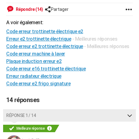
City break
Voyage de noces
Climat
Destinations
Voyage nature
Forum
+
PHOTO
Répondre (14)
Partager
GUIDES D'ACHAT
A voir également:
Code erreur trottinette électrique e2
BONS PLANS
Erreur e2 trottinette électrique
- Meilleures réponses
CARTE DE VOEUX
Code erreur e2 trottinette électrique
- Meilleures réponses
Code erreur machine à laver
Carte Bonne année
Carte Pâques
Carte de Noël
Carte Saint-Valentin
Carte d'anniversaire
DICTIONNAIRE
Plaque induction erreur e2
Code erreur e16 trottinette électrique
Biographies
Expressions
Dictionnaire
Citations
Proverbes
PROGRAMME TV
Erreur radiateur électrique
COPAINS D'AVANT
Code erreur e2 frigo signature
Se connecter
Collèges
Universités
Service militaire
S'inscrire
Lycées
Primaires
Entreprises
Avis de recherche
AVIS DE DÉCÈS
14 réponses
FORUM
RÉPONSE 1 / 14
Lifestyle
Sport
Television
Cinema
Bricolage
Culture
Auto
Voyage
Meilleure réponse