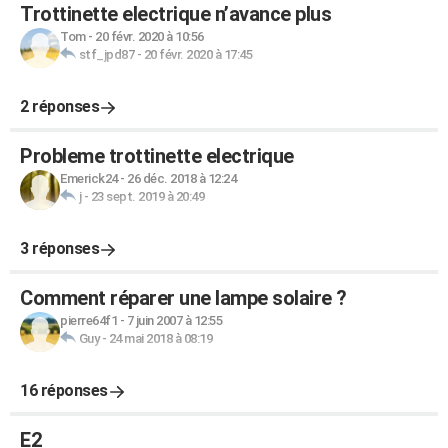
Trottinette electrique n’avance plus
Tom
-
20 févr. 2020 à 10:56
stf_jpd87
-
20 févr. 2020 à 17:45
2 réponses
Probleme trottinette electrique
Emerick24
-
26 déc. 2018 à 12:24
j
-
23 sept. 2019 à 20:49
3 réponses
Comment réparer une lampe solaire ?
pierre64f1
-
7 juin 2007 à 12:55
Guy
-
24 mai 2018 à 08:19
16 réponses
E2