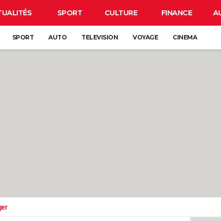
TUALITÉS
SPORT
CULTURE
FINANCE
A
SPORT
AUTO
TELEVISION
VOYAGE
CINEMA
ger