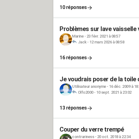
10 réponses
Problèmes sur lave vaisselle 
Marine
-
23 févr. 2021 à 08:57
Jack
-
12 mars 2026 à 08:58
16 réponses
Je voudrais poser de la toile
Utilisateur anonyme
-
16 déc. 2009 à 18
Olfo2000
-
10 sept. 2021 à 23:02
13 réponses
Couper du verre trempé
contrariness
-
20 oct. 2018 à 22:34