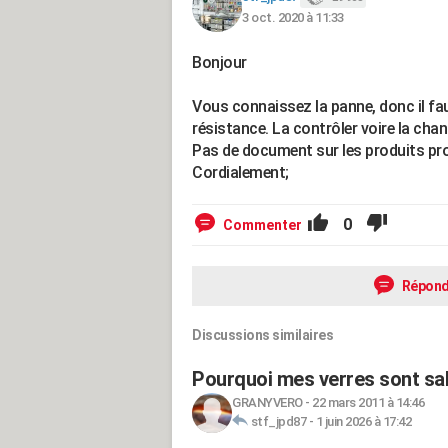
3 oct. 2020 à 11:33
Bonjour
Vous connaissez la panne, donc il fau
résistance. La contrôler voire la chan
Pas de document sur les produits pr
Cordialement;
0
Commenter
Répond
Discussions similaires
Pourquoi mes verres sont sal
GRANYVERO
-
22 mars 2011 à 14:46
stf_jpd87
-
1 juin 2026 à 17:42