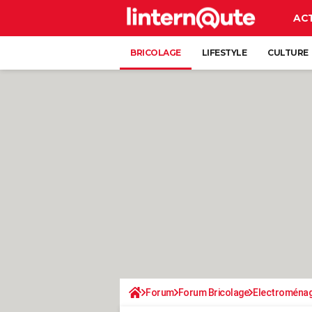
AC
BRICOLAGE
LIFESTYLE
CULTURE
Forum
Forum Bricolage
Electroména