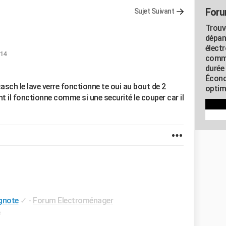
Foru
Sujet Suivant
Trouv
dépan
élect
:14
commu
durée
Écono
sch le lave verre fonctionne te oui au bout de 2
optimi
 il fonctionne comme si une securité le couper car il
ignote
✓
-
Forum Electroménager
e