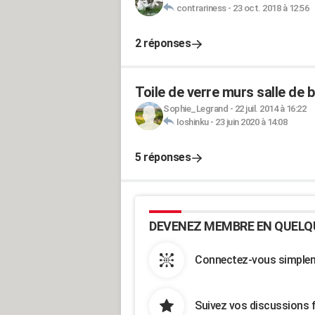
contrariness
-
23 oct. 2018 à 12:56
2 réponses
Toile de verre murs salle de b
Sophie_Legrand
-
22 juil. 2014 à 16:22
Ioshinku
-
23 juin 2020 à 14:08
5 réponses
DEVENEZ MEMBRE EN QUELQ
Connectez-vous simpleme
Suivez vos discussions 