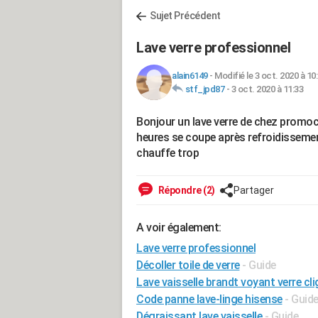
Sujet Précédent
Lave verre professionnel
alain6149
-
Modifié le 3 oct. 2020 à 10
stf_jpd87
-
3 oct. 2020 à 11:33
Bonjour un lave verre de chez promoca
heures se coupe après refroidissement
chauffe trop
Répondre (2)
Partager
A voir également:
Lave verre professionnel
Décoller toile de verre
- Guide
Lave vaisselle brandt voyant verre cl
Code panne lave-linge hisense
- Guid
Dégraissant lave vaisselle
- Guide