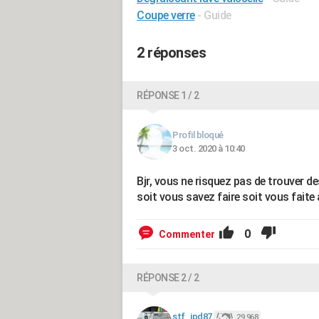
Coupe verre
- Guide
2 réponses
RÉPONSE 1 / 2
Profil bloqué
3 oct. 2020 à 10:40
Bjr, vous ne risquez pas de trouver de
soit vous savez faire soit vous faite 
0
Commenter
RÉPONSE 2 / 2
stf_jpd87
29 968