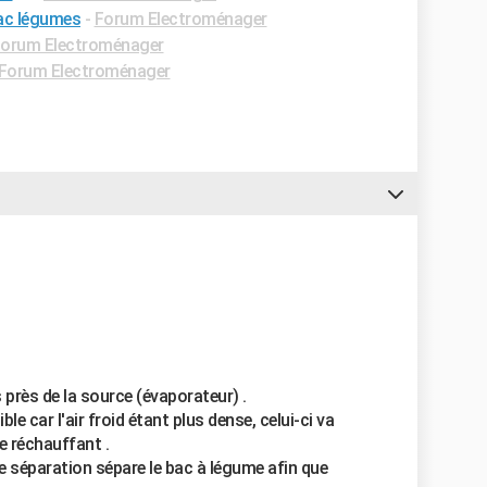
ac légumes
-
Forum Electroménager
orum Electroménager
Forum Electroménager
s près de la source (évaporateur) .
le car l'air froid étant plus dense, celui-ci va
se réchauffant .
de séparation sépare le bac à légume afin que