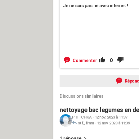
Je ne suis pas né avec internet !
0
Commenter
Répond
Discussions similaires
nettoyage bac legumes en de
PTITCHKA
-
12 nov. 2023 à 11:37
stf_frmu
-
12 nov. 2023 à 11:39
1 réponse