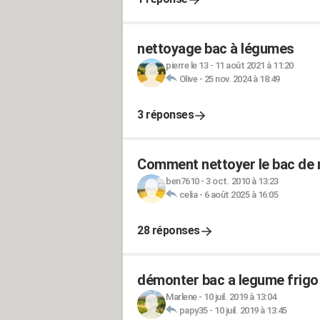
nettoyage bac à légumes
pierre le 13
-
11 août 2021 à 11:20
Olive
-
25 nov. 2024 à 18:49
3 réponses
Comment nettoyer le bac de r
ben7610
-
3 oct. 2010 à 13:23
celia
-
6 août 2025 à 16:05
28 réponses
démonter bac a legume frigo
Marlene
-
10 juil. 2019 à 13:04
papy35
-
10 juil. 2019 à 13:45