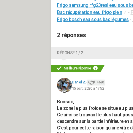
Frigo samsung rfg23resl eau sous b
Bac récupération eau frigo plein
✓
-
F
Frigo bosch eau sous bac légumes
-
2 réponses
RÉPONSE 1 / 2
Meilleure réponse
Daniel 26
4 690
15 oct. 2020 à 17:52
Bonsoir,
La zone la plus froide se situe au plu
Celui-ci se trouvant le plus haut possib
descendre sur la partie inférieure en 
C'est pour cette raison qu'une vitre 