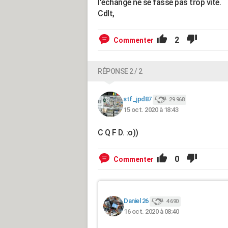
l'échange ne se fasse pas trop vite.
Cdlt,
2
Commenter
RÉPONSE 2 / 2
stf_jpd87
29 968
15 oct. 2020 à 18:43
C Q F D. :o))
0
Commenter
Daniel 26
4 690
16 oct. 2020 à 08:40