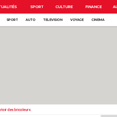
TUALITÉS
SPORT
CULTURE
FINANCE
A
SPORT
AUTO
TELEVISION
VOYAGE
CINEMA
toir des bricoleurs