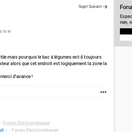
Foru
Sujet Suivant
Espac
rien, 
à 16:16
utile mais pourquoi le bac à légumes est-il toujours
ateur alors que cet endroit est logiquement la zone la
 merci d'avance !
-
Forum Electroménager
ol
✓
-
Forum Electroménager