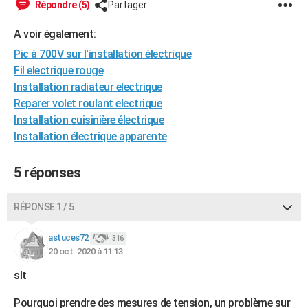
Répondre (5)
Partager
City break
Voyage de noces
Climat
Destinations
Voyage nature
Forum
+
PHOTO
A voir également:
GUIDES D'ACHAT
Pic à 700V sur l'installation électrique
Fil electrique rouge
BONS PLANS
Installation radiateur electrique
CARTE DE VOEUX
Reparer volet roulant electrique
Installation cuisinière électrique
Carte Bonne année
Carte Pâques
Carte de Noël
Carte Saint-Valentin
Carte d'anniversaire
DICTIONNAIRE
Installation électrique apparente
Biographies
Expressions
Dictionnaire
Citations
Proverbes
PROGRAMME TV
5 réponses
COPAINS D'AVANT
RÉPONSE 1 / 5
Se connecter
Collèges
Universités
Service militaire
S'inscrire
Lycées
Primaires
Entreprises
Avis de recherche
AVIS DE DÉCÈS
astuces72
316
FORUM
20 oct. 2020 à 11:13
Lifestyle
Sport
Television
Cinema
Bricolage
Culture
Auto
Voyage
slt
Pourquoi prendre des mesures de tension, un problème sur