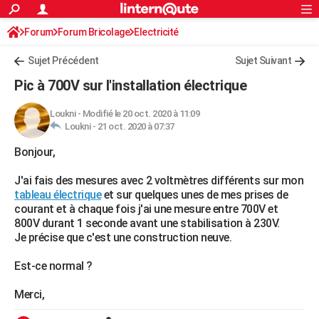
ACTUALITÉS
Forum
Forum Bricolage
Connexion
Electricité
S'inscrire
Rechercher
Société
Education
Villes
Politique
Faits Divers
Monde
+
SPORT
Sujet Précédent
Sujet Suivant
Football
Cyclisme
Forum
Coupe du monde 2026
Tennis
Rugby
CULTURE
Pic à 700V sur l'installation électrique
TNT
Cinéma
Musique
Programme TV
Streaming
Sorties cinéma
+
FINANCE
Loukni
-
Modifié le 20 oct. 2020 à 11:09
Loukni -
21 oct. 2020 à 07:37
Impôts
Immobilier
Banque
Crédit
Retraite
Epargne
Risques naturels par ville
Assurance
AUTO
Bonjour,
Réserver un essai
Berlines
Forum auto
Essais
Citadines
SUV
+
HIGH-TECH
J'ai fais des mesures avec 2 voltmètres différents sur mon
Meilleur smartphone
Ordinateurs
Guide high-tech
Mobiles
Internet
Jeux vidéo
+
BRICOLAGE
tableau électrique
et sur quelques unes de mes prises de
courant et à chaque fois j'ai une mesure entre 700V et
Aménagement intérieur
Cuisine
Jardinage
+
Forum
Extérieur
Salle de bains
Rangement
WEEK-END
800V durant 1 seconde avant une stabilisation à 230V.
Je précise que c'est une construction neuve.
Escapades
Expositions
Week-end nature
Guides de France
Patrimoine
Musées
+
LIFESTYLE
Est-ce normal ?
Bien-être
Mode
+
Art de vivre
Loisirs
Modes de vie
SANTE
Merci,
Guide de la santé
Médicaments
+
Alimentation
Maladies
Sommeil
VOYAGE