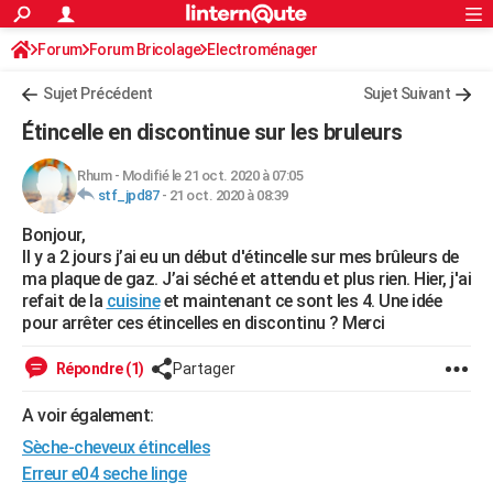
ACTUALITÉS
Forum
Forum Bricolage
Connexion
Electroménager
S'inscrire
Rechercher
Société
Education
Villes
Politique
Faits Divers
Monde
+
SPORT
Sujet Précédent
Sujet Suivant
Football
Cyclisme
Forum
Coupe du monde 2026
Tennis
Rugby
CULTURE
Étincelle en discontinue sur les bruleurs
TNT
Cinéma
Musique
Programme TV
Streaming
Sorties cinéma
+
FINANCE
Rhum
-
Modifié le 21 oct. 2020 à 07:05
stf_jpd87
-
21 oct. 2020 à 08:39
Impôts
Immobilier
Banque
Crédit
Retraite
Epargne
Risques naturels par ville
Assurance
AUTO
Bonjour,
Réserver un essai
Berlines
Forum auto
Essais
Citadines
SUV
+
HIGH-TECH
Il y a 2 jours j’ai eu un début d'étincelle sur mes brûleurs de
ma plaque de gaz. J’ai séché et attendu et plus rien. Hier, j'ai
Meilleur smartphone
Ordinateurs
Guide high-tech
Mobiles
Internet
Jeux vidéo
+
BRICOLAGE
refait de la
cuisine
et maintenant ce sont les 4. Une idée
pour arrêter ces étincelles en discontinu ? Merci
Aménagement intérieur
Cuisine
Jardinage
+
Forum
Extérieur
Salle de bains
Rangement
WEEK-END
Répondre (1)
Partager
Escapades
Expositions
Week-end nature
Guides de France
Patrimoine
Musées
+
LIFESTYLE
A voir également:
Bien-être
Mode
+
Art de vivre
Loisirs
Modes de vie
SANTE
Sèche-cheveux étincelles
Guide de la santé
Médicaments
+
Alimentation
Maladies
Sommeil
Erreur e04 seche linge
VOYAGE