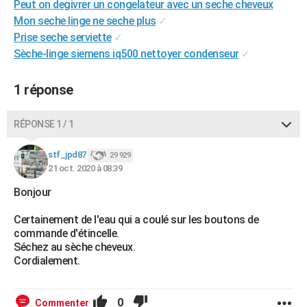
Peut on degivrer un congelateur avec un seche cheveux
City break
Voyage de noces
Climat
Destinations
Voyage nature
Forum
+
PHOTO
Mon seche linge ne seche plus
✓
Prise seche serviette
✓
GUIDES D'ACHAT
Sèche-linge siemens iq500 nettoyer condenseur
✓
BONS PLANS
1 réponse
CARTE DE VOEUX
Carte Bonne année
Carte Pâques
Carte de Noël
Carte Saint-Valentin
Carte d'anniversaire
RÉPONSE 1 / 1
DICTIONNAIRE
Biographies
Expressions
Dictionnaire
Citations
Proverbes
stf_jpd87
PROGRAMME TV
29 929
21 oct. 2020 à 08:39
COPAINS D'AVANT
Bonjour
Se connecter
Collèges
Universités
Service militaire
S'inscrire
Lycées
Primaires
Entreprises
Avis de recherche
AVIS DE DÉCÈS
Certainement de l'eau qui a coulé sur les boutons de
commande d'étincelle.
FORUM
Séchez au sèche cheveux.
Cordialement.
Lifestyle
Sport
Television
Cinema
Bricolage
Culture
Auto
Voyage
0
Commenter