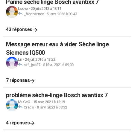
Panne sèche linge Bosch avantixx 7
Louve
-
20 juin 2013 à 18:11
_bonnannee
-
5 janv. 2026 à 08:47
43 réponses
Message erreur eau à vider Sèche linge
Siemens IQ500
Ln
-
24 juil. 2016 à 13:22
stf_jpd87
-
8 févr. 2021 à 09:39
7 réponses
problème séche-linge Bosch avantixx 7
MuGeO
-
15 nov. 2021 à 12:19
Craco
-
8 janv. 2023 à 08:32
4 réponses