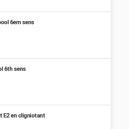
lpool 6em sens
ol 6th sens
t E2 en cligniotant