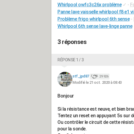
Whirlpool owfc3c26x problème
✓
-
F
Panne lave vaisselle whirlpool f8 e1 v
Problème frigo whirlpool 6th sense
-
Whirlpool 6th sense lave-linge panne
3 réponses
RÉPONSE 1 / 3
stf_jpd87
29 926
Modifié le 21 oct. 2020 à 08:43
Bonjour
Si la résistance est neuve, et bien br
Tentez un reset en appuyant 5s sur d
Ou contrôler le circuit de cette résist
pour la sonde.