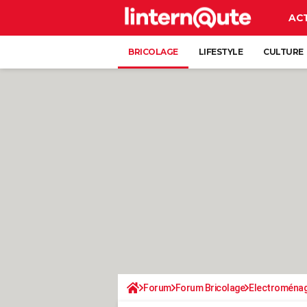
AC
BRICOLAGE
LIFESTYLE
CULTURE
Forum
Forum Bricolage
Electroména