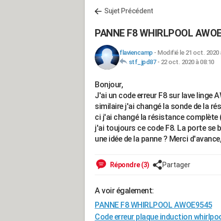
Sujet Précédent
PANNE F8 WHIRLPOOL AWOE
flaviencamp
-
Modifié le 21 oct. 2020 
stf_jpd87
-
22 oct. 2020 à 08:10
Bonjour,
J'ai un code erreur F8 sur lave ling
similaire j'ai changé la sonde de la ré
ci j'ai changé la résistance complète (
j'ai toujours ce code F8. La porte se 
une idée de la panne ? Merci d'avance
Répondre (3)
Partager
A voir également:
PANNE F8 WHIRLPOOL AWOE9545
Code erreur plaque induction whirlpo