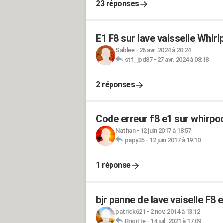
23 réponses
E1 F8 sur lave vaisselle Whir
Sablee
-
26 avr. 2024 à 20:24
stf_jpd87
-
27 avr. 2024 à 08:18
2 réponses
Code erreur f8 e1 sur whirpo
Nathan
-
12 juin 2017 à 18:57
papy35
-
12 juin 2017 à 19:10
1 réponse
bjr panne de lave vaiselle F8 e
patrick621
-
2 nov. 2014 à 13:12
Brigitte
-
14 juil. 2021 à 17:09