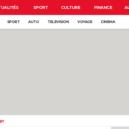
TUALITÉS
SPORT
CULTURE
FINANCE
A
SPORT
AUTO
TELEVISION
VOYAGE
CINEMA
ger