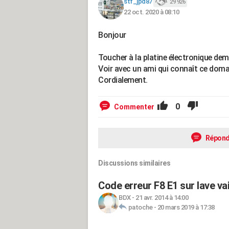
stf_jpd87
29 926
22 oct. 2020 à 08:10
Bonjour
Toucher à la platine électronique d
Voir avec un ami qui connaît ce doma
Cordialement.
0
Commenter
Répond
Discussions similaires
Code erreur F8 E1 sur lave va
BDX
-
21 avr. 2014 à 14:00
patoche
-
20 mars 2019 à 17:38