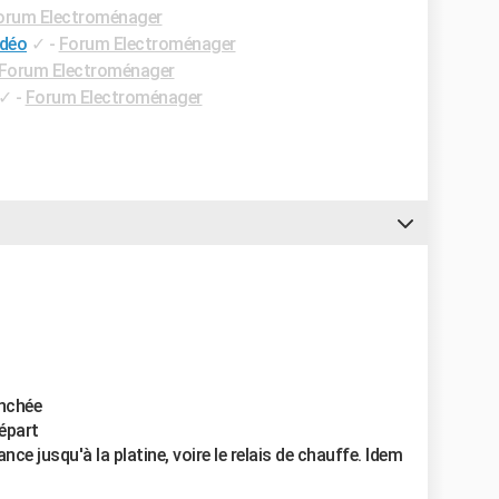
orum Electroménager
idéo
✓
-
Forum Electroménager
Forum Electroménager
✓
-
Forum Electroménager
anchée
épart
ance jusqu'à la platine, voire le relais de chauffe. Idem