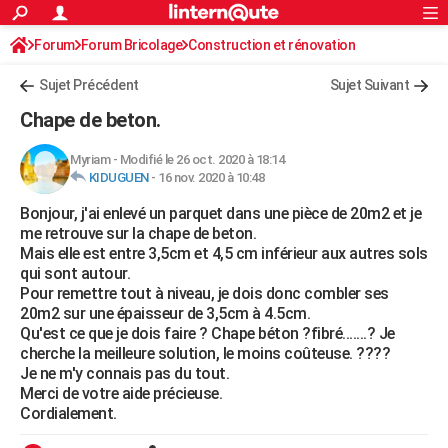
ACTUALITÉS
Forum
Forum Bricolage
Connexion
Construction et rénovation
S'inscrire
Rechercher
Société
Education
Villes
Politique
Faits Divers
Monde
+
SPORT
Sujet Précédent
Sujet Suivant
Football
Cyclisme
Forum
Coupe du monde 2026
Tennis
Rugby
CULTURE
Chape de beton.
TNT
Cinéma
Musique
Programme TV
Streaming
Sorties cinéma
+
FINANCE
Myriam
-
Modifié le 26 oct. 2020 à 18:14
KIDUGUEN
-
16 nov. 2020 à 10:48
Impôts
Immobilier
Banque
Crédit
Retraite
Epargne
Risques naturels par ville
Assurance
AUTO
Bonjour, j'ai enlevé un parquet dans une pièce de 20m2 et je
Réserver un essai
Berlines
Forum auto
Essais
Citadines
SUV
+
HIGH-TECH
me retrouve sur la chape de beton.
Mais elle est entre 3,5cm et 4,5 cm inférieur aux autres sols
Meilleur smartphone
Ordinateurs
Guide high-tech
Mobiles
Internet
Jeux vidéo
+
BRICOLAGE
qui sont autour.
Pour remettre tout à niveau, je dois donc combler ses
Aménagement intérieur
Cuisine
Jardinage
+
Forum
Extérieur
Salle de bains
Rangement
WEEK-END
20m2 sur une épaisseur de 3,5cm à 4.5cm.
Qu'est ce que je dois faire ? Chape béton ?fibré.......? Je
Escapades
Expositions
Week-end nature
Guides de France
Patrimoine
Musées
+
LIFESTYLE
cherche la meilleure solution, le moins coûteuse. ????
Je ne m'y connais pas du tout.
Bien-être
Mode
+
Art de vivre
Loisirs
Modes de vie
SANTE
Merci de votre aide précieuse.
Cordialement.
Guide de la santé
Médicaments
+
Alimentation
Maladies
Sommeil
VOYAGE