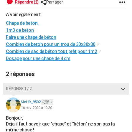
Répondre (2)
Partager
City break
Voyage de noces
Climat
Destinations
Voyage nature
Forum
+
PHOTO
A voir également:
GUIDES D'ACHAT
Chape de beton.
1m3 de beton
BONS PLANS
Faire une chape de béton
CARTE DE VOEUX
Combien de beton pour un trou de 30x30x30
✓
Combien de sac de béton tout prêt pour 1m2
✓
Carte Bonne année
Carte Pâques
Carte de Noël
Carte Saint-Valentin
Carte d'anniversaire
DICTIONNAIRE
Dosage pour une chape de 4 cm
Biographies
Expressions
Dictionnaire
Citations
Proverbes
PROGRAMME TV
2 réponses
COPAINS D'AVANT
RÉPONSE 1 / 2
Se connecter
Collèges
Universités
Service militaire
S'inscrire
Lycées
Primaires
Entreprises
Avis de recherche
AVIS DE DÉCÈS
Moi19_9502
7
FORUM
16 nov. 2020 à 10:20
Lifestyle
Sport
Television
Cinema
Bricolage
Culture
Auto
Voyage
Bonjour,
Deja il faut savoir que "chape" et "béton" ne son pas la
même chose !