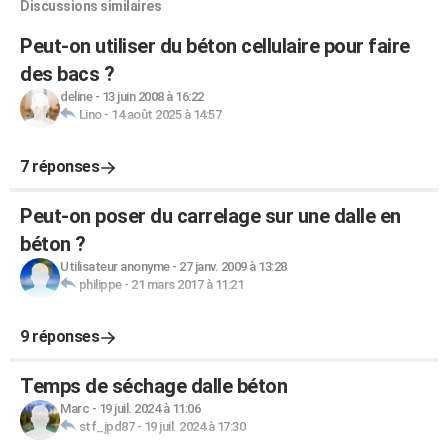
Discussions similaires
Peut-on utiliser du béton cellulaire pour faire
des bacs ?
deline
-
13 juin 2008 à 16:22
Lino
-
14 août 2025 à 14:57
7 réponses
Peut-on poser du carrelage sur une dalle en
béton ?
Utilisateur anonyme
-
27 janv. 2009 à 13:28
philippe
-
21 mars 2017 à 11:21
9 réponses
Temps de séchage dalle béton
Marc
-
19 juil. 2024 à 11:06
stf_jpd87
-
19 juil. 2024 à 17:30