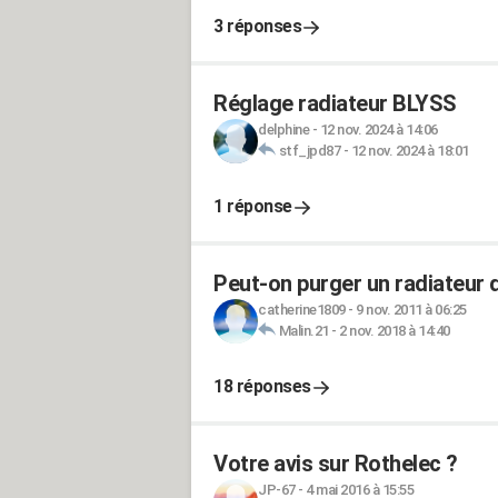
3 réponses
Réglage radiateur BLYSS
delphine
-
12 nov. 2024 à 14:06
stf_jpd87
-
12 nov. 2024 à 18:01
1 réponse
Peut-on purger un radiateur d
catherine1809
-
9 nov. 2011 à 06:25
Malin.21
-
2 nov. 2018 à 14:40
18 réponses
Votre avis sur Rothelec ?
JP-67
-
4 mai 2016 à 15:55