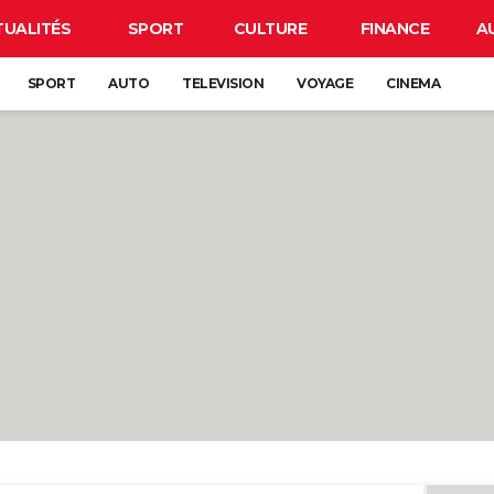
TUALITÉS
SPORT
CULTURE
FINANCE
A
SPORT
AUTO
TELEVISION
VOYAGE
CINEMA