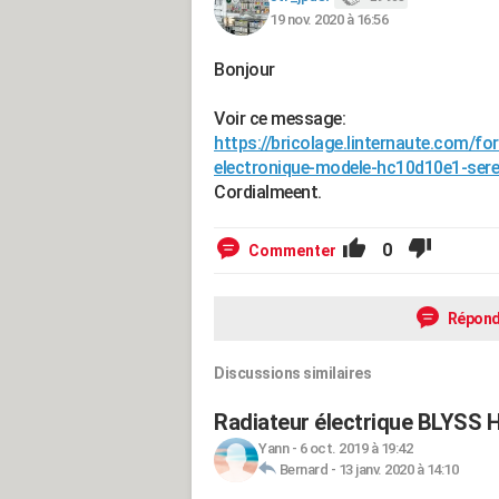
19 nov. 2020 à 16:56
Bonjour
Voir ce message:
https://bricolage.linternaute.com/
electronique-modele-hc10d10e1-ser
Cordialmeent.
0
Commenter
Répond
Discussions similaires
Radiateur électrique BLYSS
Yann
-
6 oct. 2019 à 19:42
Bernard
-
13 janv. 2020 à 14:10