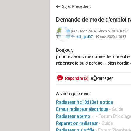
Sujet Précédent
Demande de mode d'emploi r
jean
-
Modifié le 19 nov. 2020 à 16:57
stf_jpd87
-
19 nov. 2020 à 16:56
Bonjour,
pourriez vous me donner le mode d'e
répondre je suis perdue ... bien cord
Répondre (2)
Partager
A voir également:
Radiateur hc10d10e1 notice
Erreur radiateur électrique
- Guide
Radiateur aterno
✓
-
Forum Bricolage 
Reparation radiateur
- Guide
Radiateur qui siffle
-
Forum Plomberi