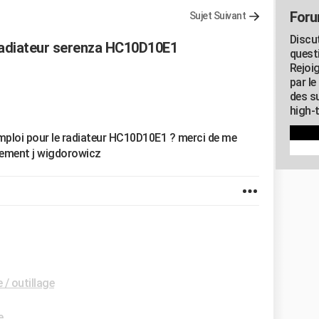
Foru
Sujet Suivant
Discu
adiateur serenza HC10D10E1
quest
Rejoi
par l
des su
high-
mploi pour le radiateur HC10D10E1 ? merci de me
ialement j wigdorowicz
/ outillage
e