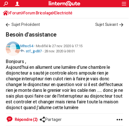
ACTUALITÉS
Forum
Forum Bricolage
Connexion
Electricité
S'inscrire
Rechercher
Société
Education
Villes
Politique
Faits Divers
Monde
+
SPORT
Sujet Précédent
Sujet Suivant
Football
Cyclisme
Forum
Coupe du monde 2026
Tennis
Rugby
CULTURE
Besoin d'assistance
TNT
Cinéma
Musique
Programme TV
Streaming
Sorties cinéma
+
FINANCE
Mhsc54
-
Modifié le 27 nov. 2020 à 17:15
stf_jpd87
-
28 nov. 2020 à 08:01
Impôts
Immobilier
Banque
Crédit
Retraite
Epargne
Risques naturels par ville
Assurance
AUTO
Bonjours ,
Réserver un essai
Berlines
Forum auto
Essais
Citadines
SUV
+
HIGH-TECH
Aujourd'hui en allument une lumière d'une chambre le
disjoncteur a sauté je controle alors ampoule rien je
Meilleur smartphone
Ordinateurs
Guide high-tech
Mobiles
Internet
Jeux vidéo
+
BRICOLAGE
change interupteur rien culot rien à faire je vais donc
changer le disjoncteur en question voir si il est deffectueux
Aménagement intérieur
Cuisine
Jardinage
+
Forum
Extérieur
Salle de bains
Rangement
WEEK-END
rien je monte dans le grenier voir les cable rien ..... donc je ne
sais plus quoi faire car de l'interrupteur au disjoncteur tout
Escapades
Expositions
Week-end nature
Guides de France
Patrimoine
Musées
+
LIFESTYLE
est controler et changer mais riena faire toute la maison
disjonct quand j'allume cette lumière
Bien-être
Mode
+
Art de vivre
Loisirs
Modes de vie
SANTE
Répondre (2)
Partager
Guide de la santé
Médicaments
+
Alimentation
Maladies
Sommeil
VOYAGE