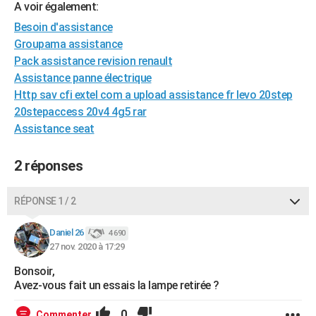
A voir également:
City break
Voyage de noces
Climat
Destinations
Voyage nature
Forum
+
PHOTO
Besoin d'assistance
Groupama assistance
GUIDES D'ACHAT
Pack assistance revision renault
BONS PLANS
Assistance panne électrique
Http sav cfi extel com a upload assistance fr levo 20step
CARTE DE VOEUX
20stepaccess 20v4 4g5 rar
Carte Bonne année
Carte Pâques
Carte de Noël
Carte Saint-Valentin
Carte d'anniversaire
Assistance seat
DICTIONNAIRE
Biographies
Expressions
Dictionnaire
Citations
Proverbes
PROGRAMME TV
2 réponses
COPAINS D'AVANT
RÉPONSE 1 / 2
Se connecter
Collèges
Universités
Service militaire
S'inscrire
Lycées
Primaires
Entreprises
Avis de recherche
AVIS DE DÉCÈS
Daniel 26
4 690
FORUM
27 nov. 2020 à 17:29
Bonsoir,
Lifestyle
Sport
Television
Cinema
Bricolage
Culture
Auto
Voyage
Avez-vous fait un essais la lampe retirée ?
0
Commenter