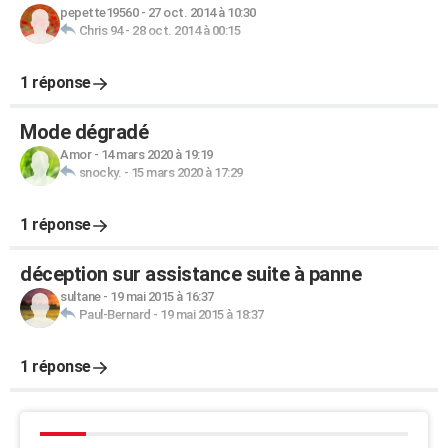
pepette19560
-
27 oct. 2014 à 10:30
Chris 94
-
28 oct. 2014 à 00:15
1 réponse
Mode dégradé
Amor
-
14 mars 2020 à 19:19
snocky.
-
15 mars 2020 à 17:29
1 réponse
déception sur assistance suite à panne
sultane
-
19 mai 2015 à 16:37
Paul-Bernard
-
19 mai 2015 à 18:37
1 réponse