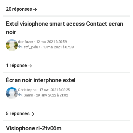
20 réponses
Extel visiophone smart access Contact ecran
noir
donfazer
-
12 mai 2021 à 20:59
stf_jpd87
-
13 mai 2021 à 07:39
1 réponse
Écran noir interphone extel
Christophe
-
17 avr. 2021 à 08:25
Samir
-
29 janv. 2022 à 21:02
5 réponses
Visiophone rl-2tv06m