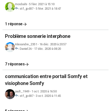
mosbahi
-
5 févr. 2021 à 15:10
stf_jpd87
-
5 févr. 2021 à 18:47
1 réponse
Problème sonnerie interphone
Alexandre_2351
-
16 déc. 2020 à 20:57
Daniel 26
-
17 déc. 2020 à 08:20
7 réponses
communication entre portail Somfy et
visiophone Somfy
jault_1949
-
1 oct. 2020 à 16:50
stf_jpd87
-
3 oct. 2020 à 11:45