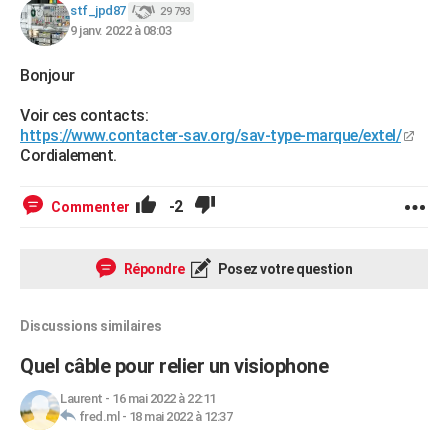
stf_jpd87
29 793
9 janv. 2022 à 08:03
Bonjour
Voir ces contacts:
https://www.contacter-sav.org/sav-type-marque/extel/
Cordialement.
-2
Commenter
Répondre
Posez votre question
Discussions similaires
Quel câble pour relier un visiophone
Laurent
-
16 mai 2022 à 22:11
fred.ml
-
18 mai 2022 à 12:37