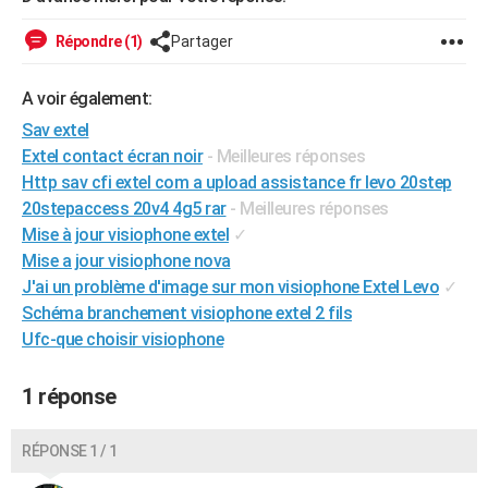
City break
Voyage de noces
Climat
Destinations
Voyage nature
Forum
+
PHOTO
Répondre (1)
Partager
GUIDES D'ACHAT
A voir également:
BONS PLANS
Sav extel
Extel contact écran noir
- Meilleures réponses
CARTE DE VOEUX
Http sav cfi extel com a upload assistance fr levo 20step
Carte Bonne année
Carte Pâques
Carte de Noël
Carte Saint-Valentin
Carte d'anniversaire
DICTIONNAIRE
20stepaccess 20v4 4g5 rar
- Meilleures réponses
Mise à jour visiophone extel
✓
Biographies
Expressions
Dictionnaire
Citations
Proverbes
PROGRAMME TV
Mise a jour visiophone nova
J'ai un problème d'image sur mon visiophone Extel Levo
✓
COPAINS D'AVANT
Schéma branchement visiophone extel 2 fils
Se connecter
Collèges
Universités
Service militaire
S'inscrire
Lycées
Primaires
Entreprises
Avis de recherche
AVIS DE DÉCÈS
Ufc-que choisir visiophone
FORUM
1 réponse
Lifestyle
Sport
Television
Cinema
Bricolage
Culture
Auto
Voyage
RÉPONSE 1 / 1