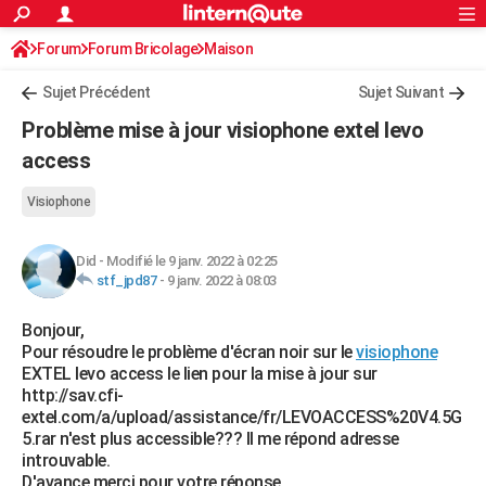
ACTUALITÉS
Forum
Forum Bricolage
Connexion
Maison
S'inscrire
Rechercher
Société
Education
Villes
Politique
Faits Divers
Monde
+
SPORT
Sujet Précédent
Sujet Suivant
Football
Cyclisme
Forum
Coupe du monde 2026
Tennis
Rugby
CULTURE
Problème mise à jour visiophone extel levo
TNT
Cinéma
Musique
Programme TV
Streaming
Sorties cinéma
+
access
FINANCE
Impôts
Immobilier
Banque
Crédit
Retraite
Epargne
Risques naturels par ville
Assurance
AUTO
Visiophone
Réserver un essai
Berlines
Forum auto
Essais
Citadines
SUV
+
HIGH-TECH
Did
-
Modifié le 9 janv. 2022 à 02:25
stf_jpd87
-
9 janv. 2022 à 08:03
Meilleur smartphone
Ordinateurs
Guide high-tech
Mobiles
Internet
Jeux vidéo
+
BRICOLAGE
Bonjour,
Aménagement intérieur
Cuisine
Jardinage
+
Forum
Extérieur
Salle de bains
Rangement
WEEK-END
Pour résoudre le problème d'écran noir sur le
visiophone
EXTEL levo access le lien pour la mise à jour sur
Escapades
Expositions
Week-end nature
Guides de France
Patrimoine
Musées
+
LIFESTYLE
http://sav.cfi-
extel.com/a/upload/assistance/fr/LEVOACCESS%20V4.5G
Bien-être
Mode
+
Art de vivre
Loisirs
Modes de vie
SANTE
5.rar n'est plus accessible??? Il me répond adresse
introuvable.
Guide de la santé
Médicaments
+
Alimentation
Maladies
Sommeil
VOYAGE
D'avance merci pour votre réponse.