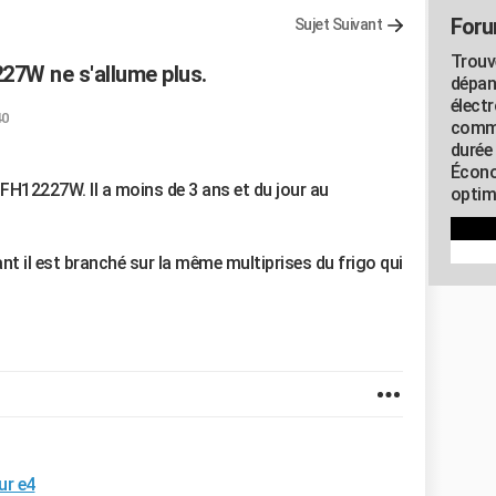
Foru
Sujet Suivant
Trouv
27W ne s'allume plus.
dépan
élect
40
commu
durée
Écono
 DFH12227W. Il a moins de 3 ans et du jour au
optimi
nt il est branché sur la même multiprises du frigo qui
ur e4