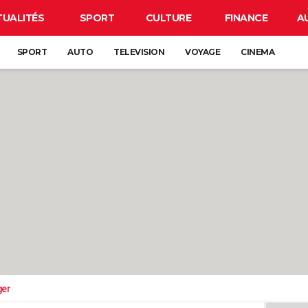
TUALITÉS
SPORT
CULTURE
FINANCE
A
SPORT
AUTO
TELEVISION
VOYAGE
CINEMA
ger