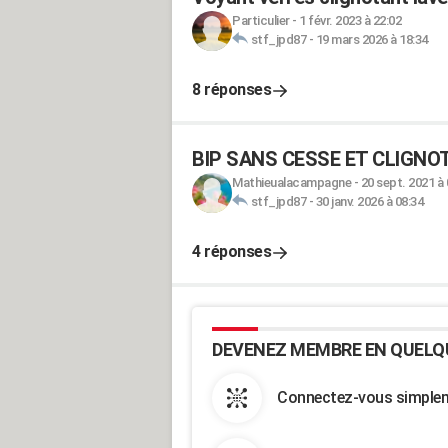
Particulier
-
1 févr. 2023 à 22:02
stf_jpd87
-
19 mars 2026 à 18:34
8 réponses
BIP SANS CESSE ET CLIGNOTT
Mathieualacampagne
-
20 sept. 2021 à 
stf_jpd87
-
30 janv. 2026 à 08:34
4 réponses
DEVENEZ MEMBRE EN QUELQ
Connectez-vous simpleme