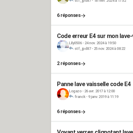
stf_jpd87
-
18 févr. 2024 à 17:52
6 réponses
Code erreur E4 sur mon lave-
Lily0506
-
24 nov. 2024 à 19:50
stf_jpd87
-
25 nov. 2024 à 08:22
2 réponses
Panne lave vaisselle code E4
Logazo
-
26 avr. 2017 à 12:00
franck
-
9 janv. 2019 à 11:19
6 réponses
Voyant verres clignotant lav