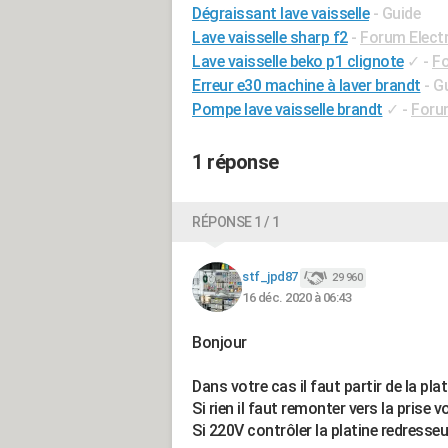
Dégraissant lave vaisselle
- Guide
Lave vaisselle sharp f2
-
Forum Elect
Lave vaisselle beko p1 clignote
✓
-
Fo
Erreur e30 machine à laver brandt
- G
Pompe lave vaisselle brandt
✓
-
Foru
1 réponse
RÉPONSE 1 / 1
stf_jpd87
29 960
16 déc. 2020 à 06:43
Bonjour
Dans votre cas il faut partir de la plat
Si rien il faut remonter vers la prise vo
Si 220V contrôler la platine redresse