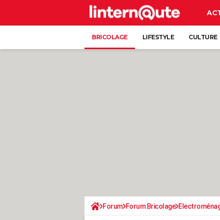
AC
BRICOLAGE
LIFESTYLE
CULTURE
Forum
Forum Bricolage
Electroména