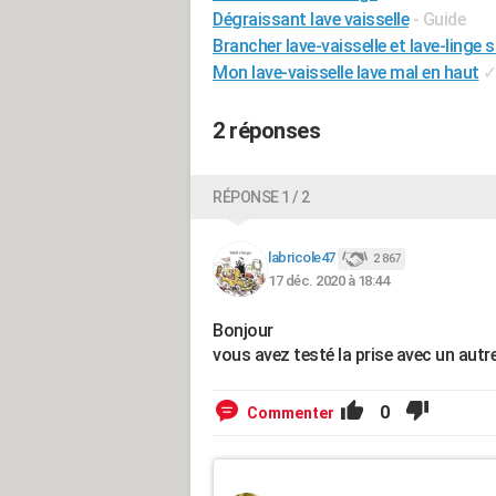
Dégraissant lave vaisselle
- Guide
Brancher lave-vaisselle et lave-ling
Mon lave-vaisselle lave mal en haut
2 réponses
RÉPONSE 1 / 2
labricole47
2 867
17 déc. 2020 à 18:44
Bonjour
vous avez testé la prise avec un autre
0
Commenter