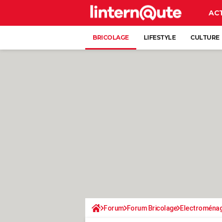
AC
BRICOLAGE
LIFESTYLE
CULTURE
Forum
Forum Bricolage
Electroména