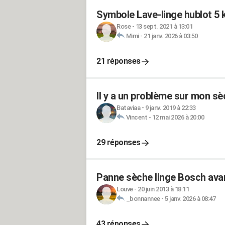
Symbole Lave-linge hublot 
Rose
-
13 sept. 2021 à 13:01
Mimi
-
21 janv. 2026 à 03:50
21 réponses
Il y a un problème sur mon sè
Bataviaa
-
9 janv. 2019 à 22:33
Vincent
-
12 mai 2026 à 20:00
29 réponses
Panne sèche linge Bosch avan
Louve
-
20 juin 2013 à 18:11
_bonnannee
-
5 janv. 2026 à 08:47
43 réponses