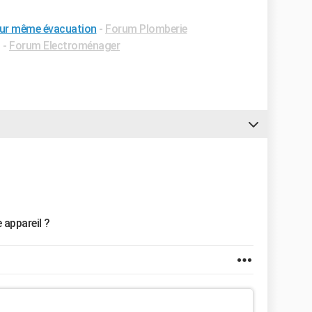
e sur même évacuation
-
Forum Plomberie
✓
-
Forum Electroménager
 appareil ?