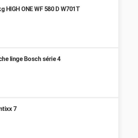
5 kg HIGH ONE WF 580 D W701T
che linge Bosch série 4
tixx 7