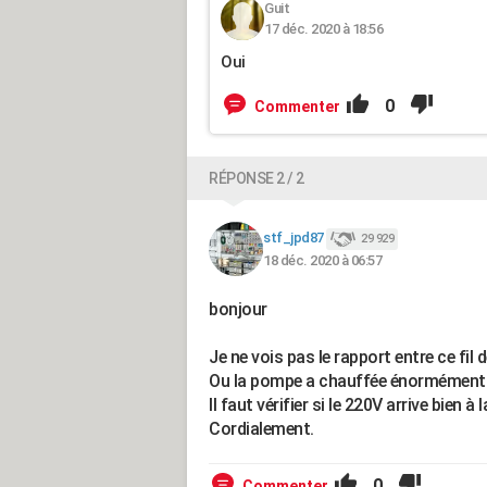
Guit
17 déc. 2020 à 18:56
Oui
0
Commenter
RÉPONSE 2 / 2
stf_jpd87
29 929
18 déc. 2020 à 06:57
bonjour
Je ne vois pas le rapport entre ce fi
Ou la pompe a chauffée énormément e
Il faut vérifier si le 220V arrive bien à 
Cordialement.
0
Commenter