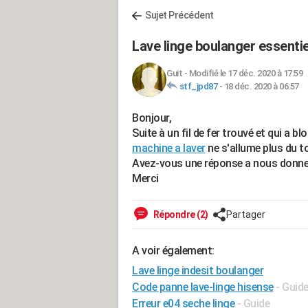
Sujet Précédent
Lave linge boulanger essenti
Guit
-
Modifié le 17 déc. 2020 à 17:59
stf_jpd87
-
18 déc. 2020 à 06:57
Bonjour,
Suite à un fil de fer trouvé et qui a b
machine a laver
ne s'allume plus du t
Avez-vous une réponse a nous donne
Merci
Répondre (2)
Partager
A voir également:
Lave linge indesit boulanger
Code panne lave-linge hisense
- Guid
Erreur e04 seche linge
- Guide