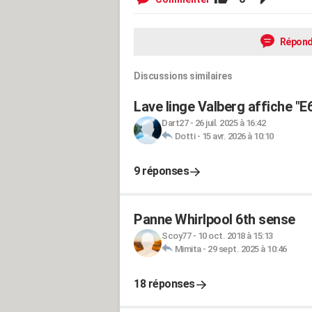
Répond
Discussions similaires
Lave linge Valberg affiche "E6
Dart27
-
26 juil. 2025 à 16:42
Dotti
-
15 avr. 2026 à 10:10
9 réponses
Panne Whirlpool 6th sense
Scoy77
-
10 oct. 2018 à 15:13
Mimita
-
29 sept. 2025 à 10:46
18 réponses