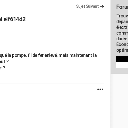
Foru
Sujet Suivant
Trouv
el elf614d2
dépan
élect
commu
durée
Écono
optimi
loqué la pompe, fil de fer enlevé, mais maintenant la
out ?
r ?
e