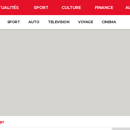
TUALITÉS
SPORT
CULTURE
FINANCE
A
SPORT
AUTO
TELEVISION
VOYAGE
CINEMA
ger