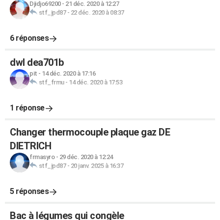
Djidjo69200
-
21 déc. 2020 à 12:27
stf_jpd87
-
22 déc. 2020 à 08:37
6 réponses
dwl dea701b
pit
-
14 déc. 2020 à 17:16
stf_frmu
-
14 déc. 2020 à 17:53
1 réponse
Changer thermocouple plaque gaz DE
DIETRICH
frmasyro
-
29 déc. 2020 à 12:24
stf_jpd87
-
20 janv. 2025 à 16:37
5 réponses
Bac à légumes qui congèle