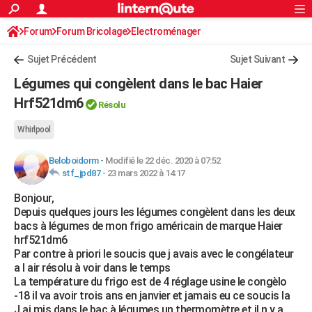
ACTUALITÉS
Forum
Forum Bricolage
Connexion
Electroménager
S'inscrire
Rechercher
Société
Education
Villes
Politique
Faits Divers
Monde
+
SPORT
Sujet Précédent
Sujet Suivant
Football
Cyclisme
Forum
Coupe du monde 2026
Tennis
Rugby
CULTURE
Légumes qui congèlent dans le bac Haier
TNT
Cinéma
Musique
Programme TV
Streaming
Sorties cinéma
+
Hrf521dm6
FINANCE
Résolu
Impôts
Immobilier
Banque
Crédit
Retraite
Epargne
Risques naturels par ville
Assurance
AUTO
Whirlpool
Réserver un essai
Berlines
Forum auto
Essais
Citadines
SUV
+
HIGH-TECH
Beloboidorm
-
Modifié le 22 déc. 2020 à 07:52
stf_jpd87
-
23 mars 2022 à 14:17
Meilleur smartphone
Ordinateurs
Guide high-tech
Mobiles
Internet
Jeux vidéo
+
BRICOLAGE
Bonjour,
Depuis quelques jours les légumes congèlent dans les deux
Aménagement intérieur
Cuisine
Jardinage
+
Forum
Extérieur
Salle de bains
Rangement
WEEK-END
bacs à légumes de mon frigo américain de marque Haier
hrf521dm6
Escapades
Expositions
Week-end nature
Guides de France
Patrimoine
Musées
+
LIFESTYLE
Par contre à priori le soucis que j avais avec le congélateur
a l air résolu à voir dans le temps
Bien-être
Mode
+
Art de vivre
Loisirs
Modes de vie
SANTE
La température du frigo est de 4 réglage usine le congèlo
-18 il va avoir trois ans en janvier et jamais eu ce soucis la
Guide de la santé
Médicaments
+
Alimentation
Maladies
Sommeil
VOYAGE
J ai mis dans le bac à légumes un thermomètre et il n y a