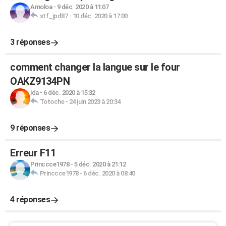
Amoloa
-
9 déc. 2020 à 11:07
stf_jpd87
-
10 déc. 2020 à 17:00
3 réponses
comment changer la langue sur le four
OAKZ9134PN
ida
-
6 déc. 2020 à 15:32
Totoche
-
24 juin 2023 à 20:34
9 réponses
Erreur F11
Princcce1978
-
5 déc. 2020 à 21:12
Princcce1978
-
6 déc. 2020 à 08:40
4 réponses