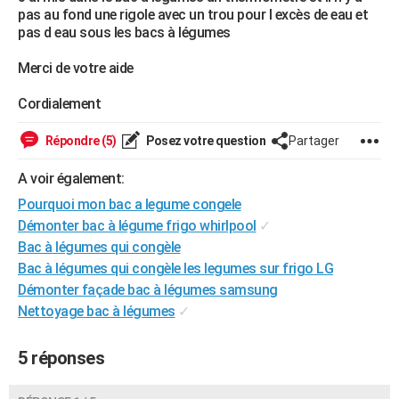
pas au fond une rigole avec un trou pour l excès de eau et
City break
Voyage de noces
Climat
Destinations
Voyage nature
Forum
+
PHOTO
pas d eau sous les bacs à légumes
GUIDES D'ACHAT
Merci de votre aide
BONS PLANS
Cordialement
CARTE DE VOEUX
Répondre (5)
Posez votre question
Partager
Carte Bonne année
Carte Pâques
Carte de Noël
Carte Saint-Valentin
Carte d'anniversaire
DICTIONNAIRE
A voir également:
Biographies
Expressions
Dictionnaire
Citations
Proverbes
PROGRAMME TV
Pourquoi mon bac a legume congele
Démonter bac à légume frigo whirlpool
✓
COPAINS D'AVANT
Bac à légumes qui congèle
Bac à légumes qui congèle les legumes sur frigo LG
Se connecter
Collèges
Universités
Service militaire
S'inscrire
Lycées
Primaires
Entreprises
Avis de recherche
AVIS DE DÉCÈS
Démonter façade bac à légumes samsung
FORUM
Nettoyage bac à légumes
✓
Lifestyle
Sport
Television
Cinema
Bricolage
Culture
Auto
Voyage
5 réponses