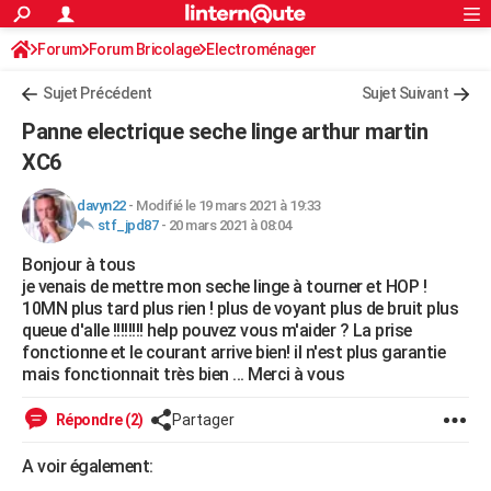
ACTUALITÉS
Forum
Forum Bricolage
Connexion
Electroménager
S'inscrire
Rechercher
Société
Education
Villes
Politique
Faits Divers
Monde
+
SPORT
Sujet Précédent
Sujet Suivant
Football
Cyclisme
Forum
Coupe du monde 2026
Tennis
Rugby
CULTURE
Panne electrique seche linge arthur martin
TNT
Cinéma
Musique
Programme TV
Streaming
Sorties cinéma
+
XC6
FINANCE
Impôts
Immobilier
Banque
Crédit
Retraite
Epargne
Risques naturels par ville
Assurance
AUTO
davyn22
-
Modifié le 19 mars 2021 à 19:33
stf_jpd87
-
20 mars 2021 à 08:04
Réserver un essai
Berlines
Forum auto
Essais
Citadines
SUV
+
HIGH-TECH
Bonjour à tous
je venais de mettre mon seche linge à tourner et HOP !
Meilleur smartphone
Ordinateurs
Guide high-tech
Mobiles
Internet
Jeux vidéo
+
BRICOLAGE
10MN plus tard plus rien ! plus de voyant plus de bruit plus
queue d'alle !!!!!!!! help pouvez vous m'aider ? La prise
Aménagement intérieur
Cuisine
Jardinage
+
Forum
Extérieur
Salle de bains
Rangement
WEEK-END
fonctionne et le courant arrive bien! il n'est plus garantie
mais fonctionnait très bien ... Merci à vous
Escapades
Expositions
Week-end nature
Guides de France
Patrimoine
Musées
+
LIFESTYLE
Répondre (2)
Partager
Bien-être
Mode
+
Art de vivre
Loisirs
Modes de vie
SANTE
A voir également:
Guide de la santé
Médicaments
+
Alimentation
Maladies
Sommeil
VOYAGE