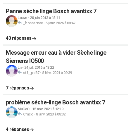
Panne sèche linge Bosch avantixx 7
Louve
-
20 juin 2013 à 18:11
_bonnannee
-
5 janv. 2026 à 08:47
43 réponses
Message erreur eau à vider Sèche linge
Siemens IQ500
Ln
-
24 juil. 2016 à 13:22
stf_jpd87
-
8 févr. 2021 à 09:39
7 réponses
problème séche-linge Bosch avantixx 7
MuGeO
-
15 nov. 2021 à 12:19
Craco
-
8 janv. 2023 à 08:32
4 réponses