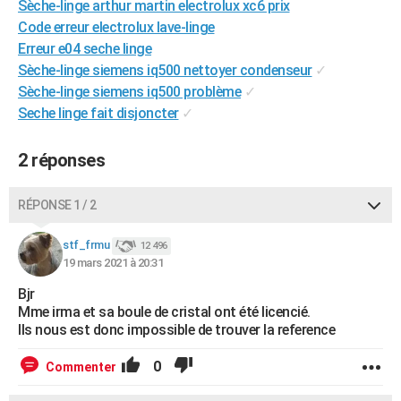
Sèche-linge arthur martin electrolux xc6 prix
City break
Voyage de noces
Climat
Destinations
Voyage nature
Forum
+
PHOTO
Code erreur electrolux lave-linge
Erreur e04 seche linge
GUIDES D'ACHAT
Sèche-linge siemens iq500 nettoyer condenseur
✓
Sèche-linge siemens iq500 problème
✓
BONS PLANS
Seche linge fait disjoncter
✓
CARTE DE VOEUX
2 réponses
Carte Bonne année
Carte Pâques
Carte de Noël
Carte Saint-Valentin
Carte d'anniversaire
DICTIONNAIRE
Biographies
Expressions
Dictionnaire
Citations
Proverbes
PROGRAMME TV
RÉPONSE 1 / 2
COPAINS D'AVANT
stf_frmu
12 496
19 mars 2021 à 20:31
Se connecter
Collèges
Universités
Service militaire
S'inscrire
Lycées
Primaires
Entreprises
Avis de recherche
AVIS DE DÉCÈS
Bjr
Mme irma et sa boule de cristal ont été licencié.
FORUM
Ils nous est donc impossible de trouver la reference
Lifestyle
Sport
Television
Cinema
Bricolage
Culture
Auto
Voyage
0
Commenter