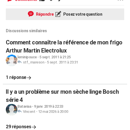
Répondre
Posez votre question
Discussions similaires
Comment connaître la référence de mon frigo
Arthur Martin Electrolux
leminipouce
-
5 sept. 2011 à 21:25
stf_mareson
-
5 sept. 2011 à 23:31
1 réponse
Il y a un problème sur mon sèche linge Bosch
série 4
Bataviaa
-
9 janv. 2019 à 22:33
Vincent
-
12 mai 2026 à 20:00
29 réponses