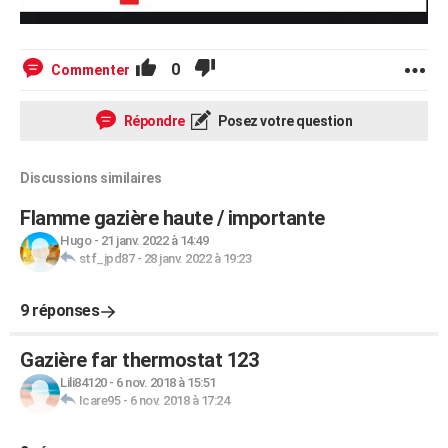
0
Commenter
Répondre
Posez votre question
Discussions similaires
Flamme gazière haute / importante
Hugo
-
21 janv. 2022 à 14:49
stf_jpd87
-
28 janv. 2022 à 19:23
9 réponses
Gazière far thermostat 123
Lili84120
-
6 nov. 2018 à 15:51
Icare95
-
6 nov. 2018 à 17:24