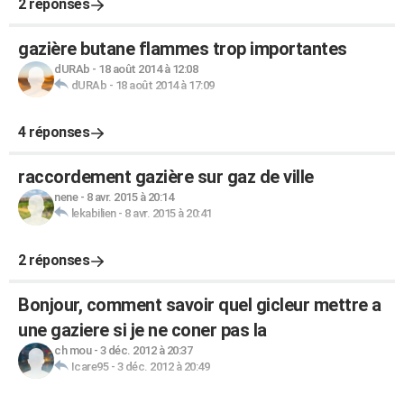
2 réponses
gazière butane flammes trop importantes
dURAb
-
18 août 2014 à 12:08
dURAb
-
18 août 2014 à 17:09
4 réponses
raccordement gazière sur gaz de ville
nene
-
8 avr. 2015 à 20:14
lekabilien
-
8 avr. 2015 à 20:41
2 réponses
Bonjour, comment savoir quel gicleur mettre a
une gaziere si je ne coner pas la
ch mou
-
3 déc. 2012 à 20:37
Icare95
-
3 déc. 2012 à 20:49