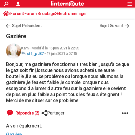
ACTUALITÉS
Forum
Forum Bricolage
Connexion
Electroménager
S'inscrire
Rechercher
Société
Education
Villes
Politique
Faits Divers
Monde
+
SPORT
Sujet Précédent
Sujet Suivant
Football
Cyclisme
Forum
Coupe du monde 2026
Tennis
Rugby
CULTURE
Gazière
TNT
Cinéma
Musique
Programme TV
Streaming
Sorties cinéma
+
FINANCE
Kam
-
Modifié le 16 juin 2021 à 22:35
stf_jpd87
-
17 juin 2021 à 07:15
Impôts
Immobilier
Banque
Crédit
Retraite
Epargne
Risques naturels par ville
Assurance
AUTO
Bonjour, ma gaziniere fonctionnait tres bien ,jusqu'à ce que
Réserver un essai
Berlines
Forum auto
Essais
Citadines
SUV
+
HIGH-TECH
le gaz soit fini,lorsque nous avions acheté une autre
bouteille ,il a eu ce problème ou lorsque nous allumons la
Meilleur smartphone
Ordinateurs
Guide high-tech
Mobiles
Internet
Jeux vidéo
+
BRICOLAGE
gaziniere ,le feu est faible ,le comble lorsque nous
essayons d allumer d autre feu sur la gaziniere elle devient
Aménagement intérieur
Cuisine
Jardinage
+
Forum
Extérieur
Salle de bains
Rangement
WEEK-END
de plus en plus faible au point tous les feux s éteignent !
Merci de me situer sur ce problème
Escapades
Expositions
Week-end nature
Guides de France
Patrimoine
Musées
+
LIFESTYLE
Répondre (2)
Partager
Bien-être
Mode
+
Art de vivre
Loisirs
Modes de vie
SANTE
A voir également:
Guide de la santé
Médicaments
+
Alimentation
Maladies
Sommeil
VOYAGE
Gazière