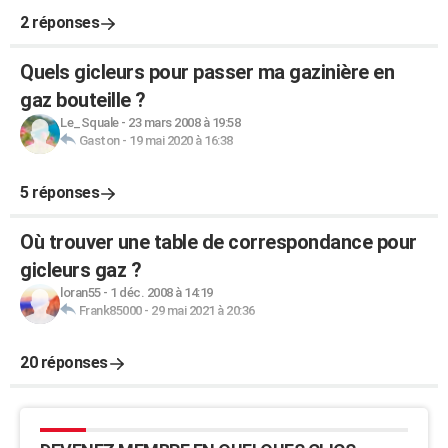
2 réponses
Quels gicleurs pour passer ma gazinière en
gaz bouteille ?
Le_Squale
-
23 mars 2008 à 19:58
Gaston
-
19 mai 2020 à 16:38
5 réponses
Où trouver une table de correspondance pour
gicleurs gaz ?
loran55
-
1 déc. 2008 à 14:19
Frank85000
-
29 mai 2021 à 20:36
20 réponses