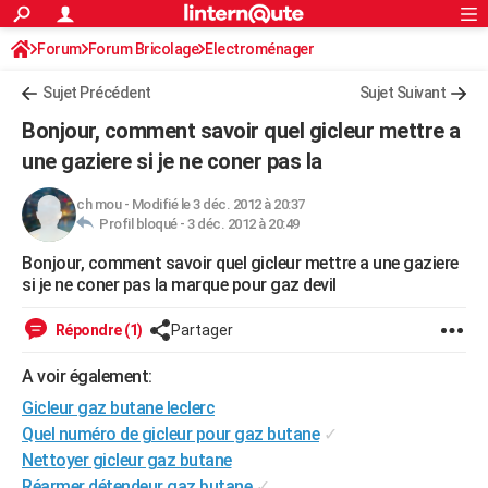
ACTUALITÉS
Forum
Forum Bricolage
Connexion
Electroménager
S'inscrire
Rechercher
Société
Education
Villes
Politique
Faits Divers
Monde
+
SPORT
Sujet Précédent
Sujet Suivant
Football
Cyclisme
Forum
Coupe du monde 2026
Tennis
Rugby
CULTURE
Bonjour, comment savoir quel gicleur mettre a
TNT
Cinéma
Musique
Programme TV
Streaming
Sorties cinéma
+
une gaziere si je ne coner pas la
FINANCE
Impôts
Immobilier
Banque
Crédit
Retraite
Epargne
Risques naturels par ville
Assurance
AUTO
ch mou
-
Modifié le 3 déc. 2012 à 20:37
Profil bloqué -
3 déc. 2012 à 20:49
Réserver un essai
Berlines
Forum auto
Essais
Citadines
SUV
+
HIGH-TECH
Bonjour, comment savoir quel gicleur mettre a une gaziere
si je ne coner pas la marque pour gaz devil
Meilleur smartphone
Ordinateurs
Guide high-tech
Mobiles
Internet
Jeux vidéo
+
BRICOLAGE
Répondre (1)
Partager
Aménagement intérieur
Cuisine
Jardinage
+
Forum
Extérieur
Salle de bains
Rangement
WEEK-END
A voir également:
Escapades
Expositions
Week-end nature
Guides de France
Patrimoine
Musées
+
LIFESTYLE
Gicleur gaz butane leclerc
Bien-être
Mode
+
Art de vivre
Loisirs
Modes de vie
SANTE
Quel numéro de gicleur pour gaz butane
✓
Nettoyer gicleur gaz butane
Guide de la santé
Médicaments
+
Alimentation
Maladies
Sommeil
VOYAGE
Réarmer détendeur gaz butane
✓