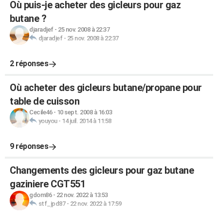
Où puis-je acheter des gicleurs pour gaz
butane ?
djaradjef
-
25 nov. 2008 à 22:37
djaradjef
-
25 nov. 2008 à 22:37
2 réponses
Où acheter des gicleurs butane/propane pour
table de cuisson
Cecile46
-
10 sept. 2008 à 16:03
youyou
-
14 juil. 2014 à 11:58
9 réponses
Changements des gicleurs pour gaz butane
gaziniere CGT551
gdom86
-
22 nov. 2022 à 13:53
stf_jpd87
-
22 nov. 2022 à 17:59