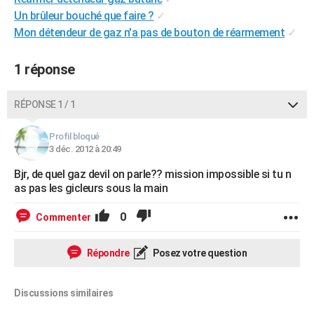
City break
Voyage de noces
Climat
Destinations
Voyage nature
Forum
+
Un brûleur bouché que faire ?
✓
PHOTO
Mon détendeur de gaz n'a pas de bouton de réarmement
✓
GUIDES D'ACHAT
1 réponse
BONS PLANS
CARTE DE VOEUX
RÉPONSE 1 / 1
Carte Bonne année
Carte Pâques
Carte de Noël
Carte Saint-Valentin
Carte d'anniversaire
DICTIONNAIRE
Profil bloqué
3 déc. 2012 à 20:49
Biographies
Expressions
Dictionnaire
Citations
Proverbes
PROGRAMME TV
Bjr, de quel gaz devil on parle?? mission impossible si tu n
COPAINS D'AVANT
as pas les gicleurs sous la main
Se connecter
Collèges
Universités
Service militaire
S'inscrire
Lycées
Primaires
Entreprises
Avis de recherche
AVIS DE DÉCÈS
0
Commenter
FORUM
Répondre
Posez votre question
Lifestyle
Sport
Television
Cinema
Bricolage
Culture
Auto
Voyage
Discussions similaires