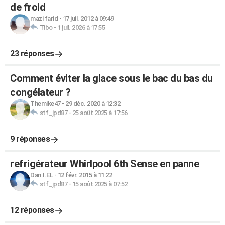
de froid
mazi farid
-
17 juil. 2012 à 09:49
Tibo
-
1 juil. 2026 à 17:55
23 réponses
Comment éviter la glace sous le bac du bas du
congélateur ?
Themike47
-
29 déc. 2020 à 12:32
stf_jpd87
-
25 août 2025 à 17:56
9 réponses
refrigérateur Whirlpool 6th Sense en panne
Dan.I.EL
-
12 févr. 2015 à 11:22
stf_jpd87
-
15 août 2025 à 07:52
12 réponses