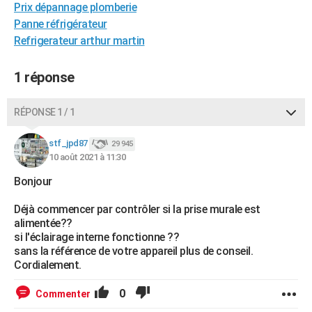
Prix dépannage plomberie
City break
Voyage de noces
Climat
Destinations
Voyage nature
Forum
+
PHOTO
Panne réfrigérateur
Refrigerateur arthur martin
GUIDES D'ACHAT
BONS PLANS
1 réponse
CARTE DE VOEUX
RÉPONSE 1 / 1
Carte Bonne année
Carte Pâques
Carte de Noël
Carte Saint-Valentin
Carte d'anniversaire
DICTIONNAIRE
stf_jpd87
29 945
Biographies
Expressions
Dictionnaire
Citations
Proverbes
10 août 2021 à 11:30
PROGRAMME TV
Bonjour
COPAINS D'AVANT
Déjà commencer par contrôler si la prise murale est
Se connecter
Collèges
Universités
Service militaire
S'inscrire
Lycées
Primaires
Entreprises
Avis de recherche
AVIS DE DÉCÈS
alimentée??
si l'éclairage interne fonctionne ??
FORUM
sans la référence de votre appareil plus de conseil.
Cordialement.
Lifestyle
Sport
Television
Cinema
Bricolage
Culture
Auto
Voyage
0
Commenter