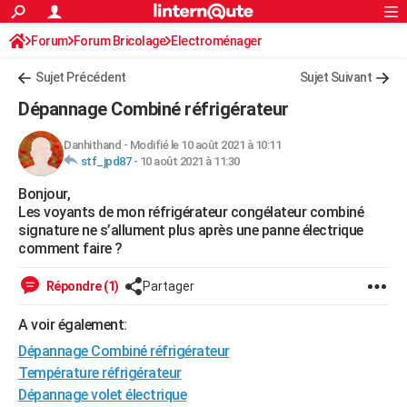
ACTUALITÉS
Forum
Forum Bricolage
Connexion
Electroménager
S'inscrire
Rechercher
Société
Education
Villes
Politique
Faits Divers
Monde
+
SPORT
Sujet Précédent
Sujet Suivant
Football
Cyclisme
Forum
Coupe du monde 2026
Tennis
Rugby
CULTURE
Dépannage Combiné réfrigérateur
TNT
Cinéma
Musique
Programme TV
Streaming
Sorties cinéma
+
FINANCE
Danhithand
-
Modifié le 10 août 2021 à 10:11
stf_jpd87
-
10 août 2021 à 11:30
Impôts
Immobilier
Banque
Crédit
Retraite
Epargne
Risques naturels par ville
Assurance
AUTO
Bonjour,
Réserver un essai
Berlines
Forum auto
Essais
Citadines
SUV
+
HIGH-TECH
Les voyants de mon réfrigérateur congélateur combiné
signature ne s’allument plus après une panne électrique
Meilleur smartphone
Ordinateurs
Guide high-tech
Mobiles
Internet
Jeux vidéo
+
BRICOLAGE
comment faire ?
Aménagement intérieur
Cuisine
Jardinage
+
Forum
Extérieur
Salle de bains
Rangement
WEEK-END
Répondre (1)
Partager
Escapades
Expositions
Week-end nature
Guides de France
Patrimoine
Musées
+
LIFESTYLE
A voir également:
Dépannage Combiné réfrigérateur
Bien-être
Mode
+
Art de vivre
Loisirs
Modes de vie
SANTE
Température réfrigérateur
Guide de la santé
Médicaments
+
Alimentation
Maladies
Sommeil
VOYAGE
Dépannage volet électrique