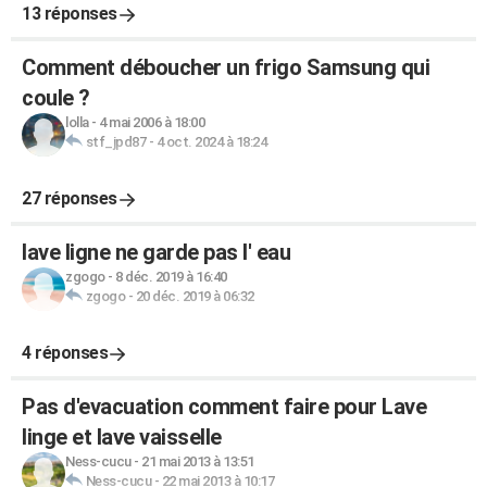
13 réponses
Comment déboucher un frigo Samsung qui
coule ?
lolla
-
4 mai 2006 à 18:00
stf_jpd87
-
4 oct. 2024 à 18:24
27 réponses
lave ligne ne garde pas l' eau
zgogo
-
8 déc. 2019 à 16:40
zgogo
-
20 déc. 2019 à 06:32
4 réponses
Pas d'evacuation comment faire pour Lave
linge et lave vaisselle
Ness-cucu
-
21 mai 2013 à 13:51
Ness-cucu
-
22 mai 2013 à 10:17