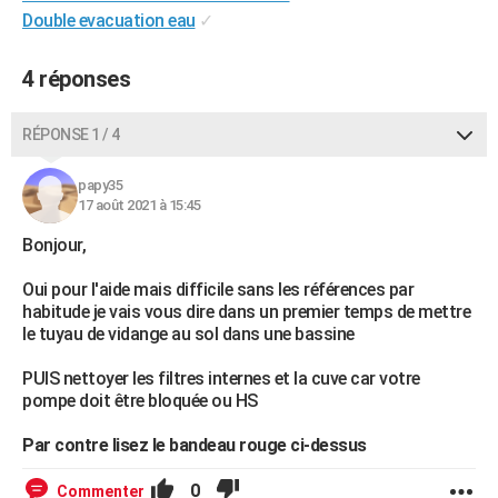
Double evacuation eau
✓
City break
Voyage de noces
Climat
Destinations
Voyage nature
Forum
+
PHOTO
GUIDES D'ACHAT
4 réponses
BONS PLANS
RÉPONSE 1 / 4
CARTE DE VOEUX
papy35
Carte Bonne année
Carte Pâques
Carte de Noël
Carte Saint-Valentin
Carte d'anniversaire
17 août 2021 à 15:45
DICTIONNAIRE
Bonjour,
Biographies
Expressions
Dictionnaire
Citations
Proverbes
PROGRAMME TV
Oui pour l'aide mais difficile sans les références par
COPAINS D'AVANT
habitude je vais vous dire dans un premier temps de mettre
le tuyau de vidange au sol dans une bassine
Se connecter
Collèges
Universités
Service militaire
S'inscrire
Lycées
Primaires
Entreprises
Avis de recherche
AVIS DE DÉCÈS
PUIS nettoyer les filtres internes et la cuve car votre
FORUM
pompe doit être bloquée ou HS
Lifestyle
Sport
Television
Cinema
Bricolage
Culture
Auto
Voyage
Par contre lisez le bandeau rouge ci-dessus
0
Commenter