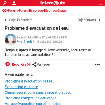
ACTUALITÉS
Forum
Forum Bricolage
Connexion
Electroménager
S'inscrire
Rechercher
Société
Education
Villes
Politique
Faits Divers
Monde
+
SPORT
Sujet Précédent
Sujet Suivant
Football
Cyclisme
Forum
Coupe du monde 2026
Tennis
Rugby
CULTURE
Probleme d evacuation de l eau
TNT
Cinéma
Musique
Programme TV
Streaming
Sorties cinéma
+
FINANCE
Broutin
-
Modifié le 17 août 2021 à 14:30
stf_jpd87
-
18 août 2021 à 07:38
Impôts
Immobilier
Banque
Crédit
Retraite
Epargne
Risques naturels par ville
Assurance
AUTO
Bonjour, apres le lavage du lave vaisselle, l eau reste au
Réserver un essai
Berlines
Forum auto
Essais
Citadines
SUV
+
HIGH-TECH
fond de la cuve. Une solution?
Meilleur smartphone
Ordinateurs
Guide high-tech
Mobiles
Internet
Jeux vidéo
+
BRICOLAGE
Répondre (4)
Partager
Aménagement intérieur
Cuisine
Jardinage
+
Forum
Extérieur
Salle de bains
Rangement
WEEK-END
A voir également:
Escapades
Expositions
Week-end nature
Guides de France
Patrimoine
Musées
+
Probleme d evacuation de l eau
LIFESTYLE
Evacuation eau usee
Bien-être
Mode
+
Art de vivre
Loisirs
Modes de vie
SANTE
Climatiseur mobile sans évacuation dyson
Problème compteur d'eau veolia
Guide de la santé
Médicaments
+
Alimentation
Maladies
Sommeil
VOYAGE
Astuce évacuation eau clim mobile