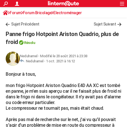
ACTUALITÉS
Forum
Forum Bricolage
Connexion
Electroménager
S'inscrire
Rechercher
Société
Education
Villes
Politique
Faits Divers
Monde
+
SPORT
Sujet Précédent
Sujet Suivant
Football
Cyclisme
Forum
Coupe du monde 2026
Tennis
Rugby
CULTURE
Panne frigo Hotpoint Ariston Quadrio, plus de
TNT
Cinéma
Musique
Programme TV
Streaming
Sorties cinéma
+
froid
FINANCE
Résolu
Impôts
Immobilier
Banque
Crédit
Retraite
Epargne
Risques naturels par ville
Assurance
AUTO
Neduhamel
-
Modifié le 20 août 2021 à 23:38
Neduhamel -
1 oct. 2021 à 16:12
Réserver un essai
Berlines
Forum auto
Essais
Citadines
SUV
+
HIGH-TECH
Bonjour à tous,
Meilleur smartphone
Ordinateurs
Guide high-tech
Mobiles
Internet
Jeux vidéo
+
BRICOLAGE
mon frigo Hotpoint Ariston Quadrio E4D AA XC est tombé
Aménagement intérieur
Cuisine
Jardinage
+
Forum
Extérieur
Salle de bains
Rangement
WEEK-END
en panne, je m'en suis aperçu car il ne faisait plus de froid ni
dans le frigo ni dans le congélateur. Il n'y avait pas d'alarme
Escapades
Expositions
Week-end nature
Guides de France
Patrimoine
Musées
+
LIFESTYLE
ou code erreur particulier.
Le compresseur ne tournait pas, mais était chaud.
Bien-être
Mode
+
Art de vivre
Loisirs
Modes de vie
SANTE
Après pas mal de recherche sur le net, j'ai vu qu'il pouvait
Guide de la santé
Médicaments
+
Alimentation
Maladies
Sommeil
VOYAGE
s'agir d'un problème de mise en route du compresseur à