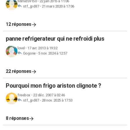
Mimid59150
-
22 juin 2015 à 11:06
stf_jpd87
-
21 mars 2020 à 17:06
12 réponses
panne refrigerateur qui ne refroidi plus
lovel
-
17 avr. 2013 à 19:32
Gogone
-
5 nov. 2024 à 12:57
22 réponses
Pourquoi mon frigo ariston clignote ?
freebox
-
22 déc. 2007 à 02:46
stf_jpd87
-
28 nov. 2025 à 17:53
8 réponses