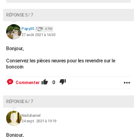
RÉPONSE 5 / 7
Papy35
4 790
27 août 2021 à 14:30
Bonjour,
Conservez les pièces neuves pour les revendre sur le
boncoin
0
Commenter
RÉPONSE 6 / 7
Neduhamel
24 sept. 2021 à 19:19
Bonjour,