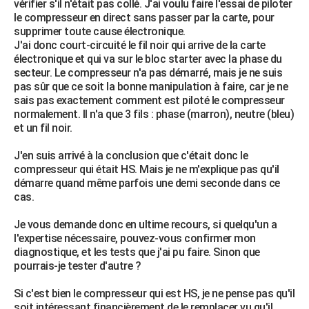
vérifier s'il n'était pas collé. J'ai voulu faire l'essai de piloter
le compresseur en direct sans passer par la carte, pour
supprimer toute cause électronique.
J'ai donc court-circuité le fil noir qui arrive de la carte
électronique et qui va sur le bloc starter avec la phase du
secteur. Le compresseur n'a pas démarré, mais je ne suis
pas sûr que ce soit la bonne manipulation à faire, car je ne
sais pas exactement comment est piloté le compresseur
normalement. Il n'a que 3 fils : phase (marron), neutre (bleu)
et un fil noir.
J'en suis arrivé à la conclusion que c'était donc le
compresseur qui était HS. Mais je ne m'explique pas qu'il
démarre quand même parfois une demi seconde dans ce
cas.
Je vous demande donc en ultime recours, si quelqu'un a
l'expertise nécessaire, pouvez-vous confirmer mon
diagnostique, et les tests que j'ai pu faire. Sinon que
pourrais-je tester d'autre ?
Si c'est bien le compresseur qui est HS, je ne pense pas qu'il
soit intéressant financièrement de le remplacer vu qu'il