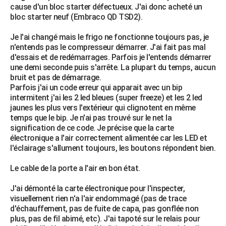
cause d'un bloc starter défectueux. J'ai donc acheté un
City break
Voyage de noces
Climat
Destinations
Voyage nature
Forum
+
PHOTO
bloc starter neuf (Embraco QD TSD2).
GUIDES D'ACHAT
Je l'ai changé mais le frigo ne fonctionne toujours pas, je
n'entends pas le compresseur démarrer. J'ai fait pas mal
BONS PLANS
d'essais et de redémarrages. Parfois je l'entends démarrer
une demi seconde puis s'arrête. La plupart du temps, aucun
CARTE DE VOEUX
bruit et pas de démarrage.
Parfois j'ai un code erreur qui apparait avec un bip
Carte Bonne année
Carte Pâques
Carte de Noël
Carte Saint-Valentin
Carte d'anniversaire
DICTIONNAIRE
intermitent j'ai les 2 led bleues (super freeze) et les 2 led
jaunes les plus vers l'extérieur qui clignotent en même
Biographies
Expressions
Dictionnaire
Citations
Proverbes
PROGRAMME TV
temps que le bip. Je n'ai pas trouvé sur le net la
signification de ce code. Je précise que la carte
COPAINS D'AVANT
électronique a l'air correctement alimentée car les LED et
l'éclairage s'allument toujours, les boutons répondent bien.
Se connecter
Collèges
Universités
Service militaire
S'inscrire
Lycées
Primaires
Entreprises
Avis de recherche
AVIS DE DÉCÈS
Le cable de la porte a l'air en bon état.
FORUM
J'ai démonté la carte électronique pour l'inspecter,
Lifestyle
Sport
Television
Cinema
Bricolage
Culture
Auto
Voyage
visuellement rien n'a l'air endommagé (pas de trace
d'échauffement, pas de fuite de capa, pas gonflée non
plus, pas de fil abimé, etc). J'ai tapoté sur le relais pour