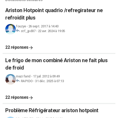
Ariston Hotpoint quadrio /refregirateur ne
refroidit plus
fouzye
-
26 sept. 2017 à 14:40
stf_jpd87
-
22 avr. 2024 à 19:05
22 réponses
Le frigo de mon combiné Ariston ne fait plus
de froid
mazi farid
-
17 juil. 2012 à 09:49
RAPIDO
-
31 déc. 2025 à 07:13
22 réponses
Problème Réfrigérateur ariston hotpoint