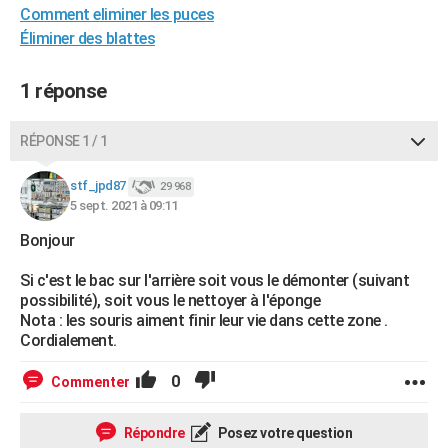
Comment eliminer les puces
City break
Voyage de noces
Climat
Destinations
Voyage nature
Forum
+
PHOTO
Éliminer des blattes
GUIDES D'ACHAT
1 réponse
BONS PLANS
RÉPONSE 1 / 1
CARTE DE VOEUX
Carte Bonne année
Carte Pâques
Carte de Noël
Carte Saint-Valentin
Carte d'anniversaire
DICTIONNAIRE
stf_jpd87
29 968
5 sept. 2021 à 09:11
Biographies
Expressions
Dictionnaire
Citations
Proverbes
PROGRAMME TV
Bonjour
COPAINS D'AVANT
Si c'est le bac sur l'arrière soit vous le démonter (suivant
possibilité), soit vous le nettoyer à l'éponge
Se connecter
Collèges
Universités
Service militaire
S'inscrire
Lycées
Primaires
Entreprises
Avis de recherche
AVIS DE DÉCÈS
Nota : les souris aiment finir leur vie dans cette zone .
Cordialement.
FORUM
0
Commenter
Lifestyle
Sport
Television
Cinema
Bricolage
Culture
Auto
Voyage
Répondre
Posez votre question