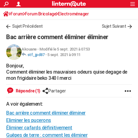
ACTUALITÉS
Forum
Forum Bricolage
Connexion
Electroménager
S'inscrire
Rechercher
Société
Education
Villes
Politique
Faits Divers
Monde
+
SPORT
Sujet Précédent
Sujet Suivant
Football
Cyclisme
Forum
Coupe du monde 2026
Tennis
Rugby
CULTURE
Bac arrière comment éliminer éliminer
TNT
Cinéma
Musique
Programme TV
Streaming
Sorties cinéma
+
FINANCE
Akouane
-
Modifié le 5 sept. 2021 à 07:53
stf_jpd87
-
5 sept. 2021 à 09:11
Impôts
Immobilier
Banque
Crédit
Retraite
Epargne
Risques naturels par ville
Assurance
AUTO
Bonjour,
Réserver un essai
Berlines
Forum auto
Essais
Citadines
SUV
+
HIGH-TECH
Comment éliminer les mauvaises odeurs quise degage de
mon frigidaire beko 340 l merci
Meilleur smartphone
Ordinateurs
Guide high-tech
Mobiles
Internet
Jeux vidéo
+
BRICOLAGE
Répondre (1)
Partager
Aménagement intérieur
Cuisine
Jardinage
+
Forum
Extérieur
Salle de bains
Rangement
WEEK-END
A voir également:
Escapades
Expositions
Week-end nature
Guides de France
Patrimoine
Musées
+
LIFESTYLE
Bac arrière comment éliminer éliminer
Bien-être
Mode
+
Art de vivre
Loisirs
Modes de vie
Eliminer les pucerons
SANTE
Éliminer cafards définitivement
Guide de la santé
Médicaments
+
Alimentation
Maladies
Sommeil
VOYAGE
Guêpes de terre : comment les éliminer