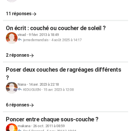
11 réponses
On écrit : couché ou coucher de soleil ?
vinad
-
9 févr. 2013 à 18:49
jemedemandais
-
4 août 2025 à 14:17
2 réponses
Poser deux couches de ragréages différents
?
Nana
-
14 avr. 2023 à 22:18
KIDUGUEN
-
15 avr. 2023 à 12:08
6 réponses
Poncer entre chaque sous-couche ?
makana
-
26 oct. 2011 à 08:59