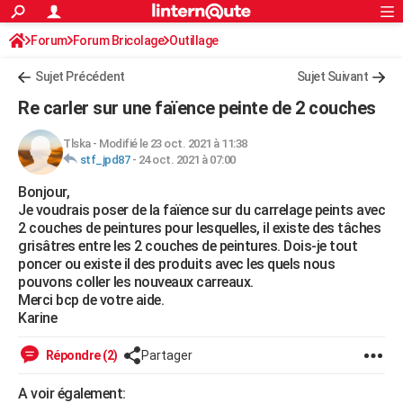
ACTUALITÉS
Forum
Forum Bricolage
Connexion
Outillage
S'inscrire
Rechercher
Société
Education
Villes
Politique
Faits Divers
Monde
+
SPORT
Sujet Précédent
Sujet Suivant
Football
Cyclisme
Forum
Coupe du monde 2026
Tennis
Rugby
CULTURE
Re carler sur une faïence peinte de 2 couches
TNT
Cinéma
Musique
Programme TV
Streaming
Sorties cinéma
+
FINANCE
Tlska
-
Modifié le 23 oct. 2021 à 11:38
stf_jpd87
-
24 oct. 2021 à 07:00
Impôts
Immobilier
Banque
Crédit
Retraite
Epargne
Risques naturels par ville
Assurance
AUTO
Bonjour,
Réserver un essai
Berlines
Forum auto
Essais
Citadines
SUV
+
HIGH-TECH
Je voudrais poser de la faïence sur du carrelage peints avec
2 couches de peintures pour lesquelles, il existe des tâches
Meilleur smartphone
Ordinateurs
Guide high-tech
Mobiles
Internet
Jeux vidéo
+
BRICOLAGE
grisâtres entre les 2 couches de peintures. Dois-je tout
poncer ou existe il des produits avec les quels nous
Aménagement intérieur
Cuisine
Jardinage
+
Forum
Extérieur
Salle de bains
Rangement
WEEK-END
pouvons coller les nouveaux carreaux.
Merci bcp de votre aide.
Escapades
Expositions
Week-end nature
Guides de France
Patrimoine
Musées
+
LIFESTYLE
Karine
Bien-être
Mode
+
Art de vivre
Loisirs
Modes de vie
SANTE
Répondre (2)
Partager
Guide de la santé
Médicaments
+
Alimentation
Maladies
Sommeil
VOYAGE
A voir également: