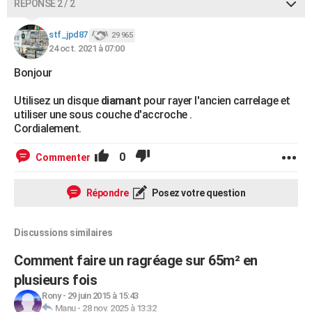
RÉPONSE 2 / 2
stf_jpd87
29 965
24 oct. 2021 à 07:00
Bonjour
Utilisez un disque
diamant
pour rayer l'ancien carrelage et
utiliser une sous couche d'accroche .
Cordialement.
0
Commenter
Répondre
Posez votre question
Discussions similaires
Comment faire un ragréage sur 65m² en
plusieurs fois
Rony
-
29 juin 2015 à 15:43
Manu
-
28 nov. 2025 à 13:32