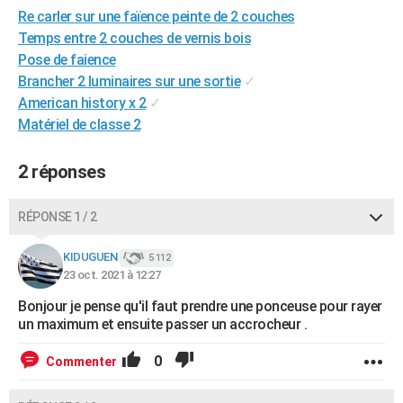
Re carler sur une faïence peinte de 2 couches
City break
Voyage de noces
Climat
Destinations
Voyage nature
Forum
+
PHOTO
Temps entre 2 couches de vernis bois
GUIDES D'ACHAT
Pose de faience
Brancher 2 luminaires sur une sortie
✓
BONS PLANS
American history x 2
✓
Matériel de classe 2
CARTE DE VOEUX
Carte Bonne année
Carte Pâques
Carte de Noël
Carte Saint-Valentin
Carte d'anniversaire
DICTIONNAIRE
2 réponses
Biographies
Expressions
Dictionnaire
Citations
Proverbes
PROGRAMME TV
RÉPONSE 1 / 2
COPAINS D'AVANT
KIDUGUEN
5 112
Se connecter
Collèges
Universités
Service militaire
S'inscrire
Lycées
Primaires
Entreprises
Avis de recherche
23 oct. 2021 à 12:27
AVIS DE DÉCÈS
Bonjour je pense qu'il faut prendre une ponceuse pour rayer
FORUM
un maximum et ensuite passer un accrocheur .
Lifestyle
Sport
Television
Cinema
Bricolage
Culture
Auto
Voyage
0
Commenter