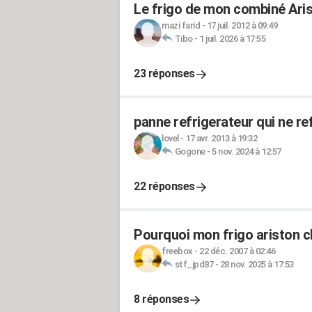
Le frigo de mon combiné Arist
mazi farid
-
17 juil. 2012 à 09:49
Tibo
-
1 juil. 2026 à 17:55
23 réponses
panne refrigerateur qui ne ref
lovel
-
17 avr. 2013 à 19:32
Gogone
-
5 nov. 2024 à 12:57
22 réponses
Pourquoi mon frigo ariston c
freebox
-
22 déc. 2007 à 02:46
stf_jpd87
-
28 nov. 2025 à 17:53
8 réponses