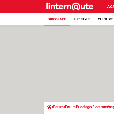
AC
BRICOLAGE
LIFESTYLE
CULTURE
Forum
Forum Bricolage
Electroména