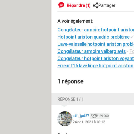
Répondre (1)
Partager
A voir également:
Congélateur armoire hotpoint aristo
Hotpoint ariston quadrio problème
Lave-vaisselle hotpoint ariston prob
Congélateur armoire valberg avis
-
F
Congelateur hotpoint ariston voyant
Erreur f15 lave linge hotpoint ariston
1 réponse
RÉPONSE 1 / 1
stf_jpd87
29 960
24 oct. 2021 à 18:12