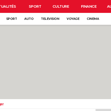
TUALITÉS
SPORT
CULTURE
FINANCE
A
SPORT
AUTO
TELEVISION
VOYAGE
CINEMA
ger