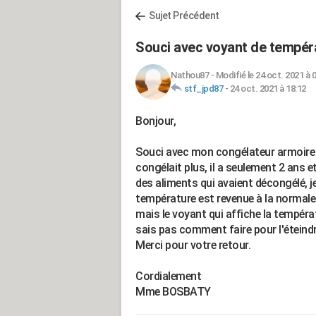
Sujet Précédent
Souci avec voyant de tempér
Nathou87
-
Modifié le 24 oct. 2021 à 
stf_jpd87
-
24 oct. 2021 à 18:12
Bonjour,
Souci avec mon congélateur armoir
congélait plus, il a seulement 2 ans et
des aliments qui avaient décongélé, je l
température est revenue à la normale i
mais le voyant qui affiche la températu
sais pas comment faire pour l'éteindr
Merci pour votre retour.
Cordialement
Mme BOSBATY