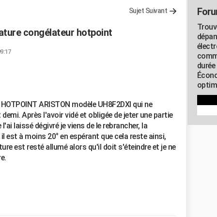
Foru
Sujet Suivant
Trouv
ature congélateur hotpoint
dépan
élect
09:17
commu
durée
Écono
optimi
e HOTPOINT ARISTON modèle UH8F2DXI qui ne
 demi. Après l'avoir vidé et obligée de jeter une partie
'ai laissé dégivré je viens de le rebrancher, la
l est à moins 20° en espérant que cela reste ainsi,
re est resté allumé alors qu'il doit s'éteindre et je ne
e.