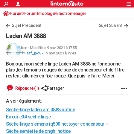
ACTUALITÉS
Forum
Forum Bricolage
Connexion
Electroménager
S'inscrire
Rechercher
Société
Education
Villes
Politique
Faits Divers
Monde
+
SPORT
Sujet Précédent
Sujet Suivant
Football
Cyclisme
Forum
Coupe du monde 2026
Tennis
Rugby
CULTURE
Laden AM 3888
TNT
Cinéma
Musique
Programme TV
Streaming
Sorties cinéma
+
FINANCE
ben
-
Modifié le 9 nov. 2021 à 17:55
stf_jpd87
-
9 nov. 2021 à 19:43
Impôts
Immobilier
Banque
Crédit
Retraite
Epargne
Risques naturels par ville
Assurance
AUTO
Bonjour, mon sèche linge Laden AM 3888 ne fonctionne
Réserver un essai
Berlines
Forum auto
Essais
Citadines
SUV
+
HIGH-TECH
plus ,les témoins rouges de bac de condenseur et de filtre
restent allumés en fixe rouge .Que puis je faire .Merci
Meilleur smartphone
Ordinateurs
Guide high-tech
Mobiles
Internet
Jeux vidéo
+
BRICOLAGE
Répondre (1)
Partager
Aménagement intérieur
Cuisine
Jardinage
+
Forum
Extérieur
Salle de bains
Rangement
WEEK-END
A voir également:
Escapades
Expositions
Week-end nature
Guides de France
Patrimoine
Musées
+
LIFESTYLE
Sèche-linge laden am 3888 notice
Bien-être
Mode
+
Art de vivre
Loisirs
Modes de vie
Erreur e04 seche linge
SANTE
Sèche-linge siemens iq500 nettoyer condenseur
✓
Guide de la santé
Médicaments
+
Alimentation
Maladies
Sommeil
VOYAGE
Sèche serviette delonghi notice