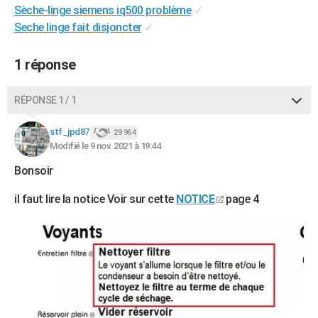
Sèche-linge siemens iq500 problème
✓
City break
Voyage de noces
Climat
Destinations
Voyage nature
Forum
+
PHOTO
Seche linge fait disjoncter
✓
GUIDES D'ACHAT
1 réponse
BONS PLANS
RÉPONSE 1 / 1
CARTE DE VOEUX
Carte Bonne année
Carte Pâques
Carte de Noël
Carte Saint-Valentin
Carte d'anniversaire
DICTIONNAIRE
stf_jpd87
29 964
Modifié le 9 nov. 2021 à 19:44
Biographies
Expressions
Dictionnaire
Citations
Proverbes
PROGRAMME TV
Bonsoir
COPAINS D'AVANT
il faut lire la notice Voir sur cette
NOTICE
page 4
Se connecter
Collèges
Universités
Service militaire
S'inscrire
Lycées
Primaires
Entreprises
Avis de recherche
AVIS DE DÉCÈS
FORUM
Lifestyle
Sport
Television
Cinema
Bricolage
Culture
Auto
Voyage