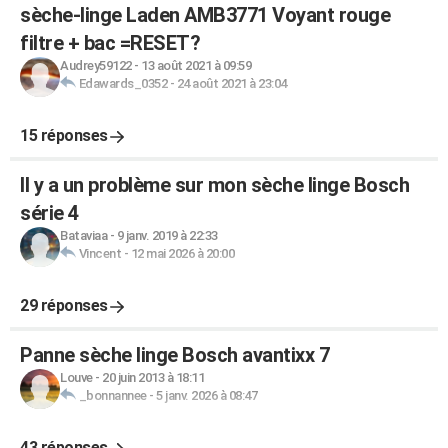
sèche-linge Laden AMB3771 Voyant rouge
filtre + bac =RESET?
Audrey59122
-
13 août 2021 à 09:59
Edawards_0352
-
24 août 2021 à 23:04
15 réponses
Il y a un problème sur mon sèche linge Bosch
série 4
Bataviaa
-
9 janv. 2019 à 22:33
Vincent
-
12 mai 2026 à 20:00
29 réponses
Panne sèche linge Bosch avantixx 7
Louve
-
20 juin 2013 à 18:11
_bonnannee
-
5 janv. 2026 à 08:47
43 réponses