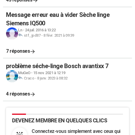
Message erreur eau à vider Sèche linge
Siemens IQ500
Ln
-
24 juil. 2016 à 13:22
stf_jpd87
-
8 févr. 2021 à 09:39
7 réponses
problème séche-linge Bosch avantixx 7
MuGeO
-
15 nov. 2021 à 12:19
Craco
-
8 janv. 2023 à 08:32
4 réponses
DEVENEZ MEMBRE EN QUELQUES CLICS
Connectez-vous simplement avec ceux qui