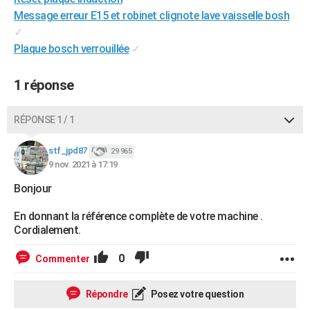
City break
Voyage de noces
Climat
Destinations
Voyage nature
Forum
+
Message erreur E15 et robinet clignote lave vaisselle bosh
PHOTO
✓
GUIDES D'ACHAT
Plaque bosch verrouillée
✓
BONS PLANS
1 réponse
CARTE DE VOEUX
RÉPONSE 1 / 1
Carte Bonne année
Carte Pâques
Carte de Noël
Carte Saint-Valentin
Carte d'anniversaire
DICTIONNAIRE
stf_jpd87
29 965
Biographies
Expressions
Dictionnaire
Citations
Proverbes
PROGRAMME TV
9 nov. 2021 à 17:19
COPAINS D'AVANT
Bonjour
Se connecter
Collèges
Universités
Service militaire
S'inscrire
Lycées
Primaires
Entreprises
Avis de recherche
AVIS DE DÉCÈS
En donnant la référence complète de votre machine .
Cordialement.
FORUM
0
Commenter
Lifestyle
Sport
Television
Cinema
Bricolage
Culture
Auto
Voyage
Répondre
Posez votre question