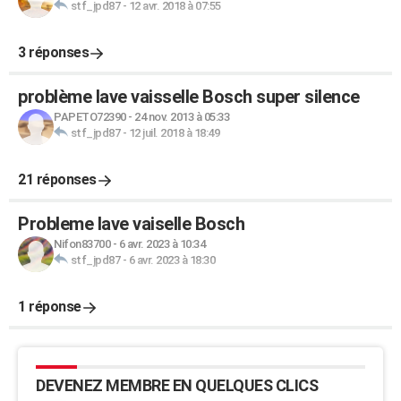
stf_jpd87
-
12 avr. 2018 à 07:55
3 réponses
problème lave vaisselle Bosch super silence
PAPETO72390
-
24 nov. 2013 à 05:33
stf_jpd87
-
12 juil. 2018 à 18:49
21 réponses
Probleme lave vaiselle Bosch
Nifon83700
-
6 avr. 2023 à 10:34
stf_jpd87
-
6 avr. 2023 à 18:30
1 réponse
DEVENEZ MEMBRE EN QUELQUES CLICS