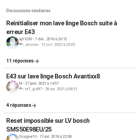
Discussions similaires
Reinitialiser mon lave linge Bosch suite à
erreur E43
aj31330
-
7 déc. 2016 à 20:12
Jerome
-
12 oct. 2023 à 22:03
11 réponses
E43 sur lave linge Bosch Avantixx8
M
-
27 janv. 2021 à 14:57
stf_jpd87
-
28 avr. 2021 à 08:31
4 réponses
Reset impossible sur LV bosch
SMS50E98EU/25
Ocagne13
-
11 avr. 2018 à 22:08