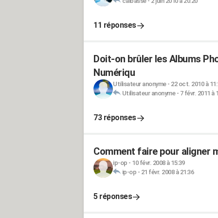
calbasse
-
2 juin 2010 à 20:20
11 réponses
Doit-on brûler les Albums Phot
Numériqu
Utilisateur anonyme
-
22 oct. 2010 à 11
Utilisateur anonyme
-
7 févr. 2011 à 
73 réponses
Comment faire pour aligner m
ip-op
-
10 févr. 2008 à 15:39
ip-op
-
21 févr. 2008 à 21:36
5 réponses