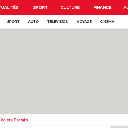
TUALITÉS
SPORT
CULTURE
FINANCE
A
SPORT
AUTO
TELEVISION
VOYAGE
CINEMA
Volets, Portails..