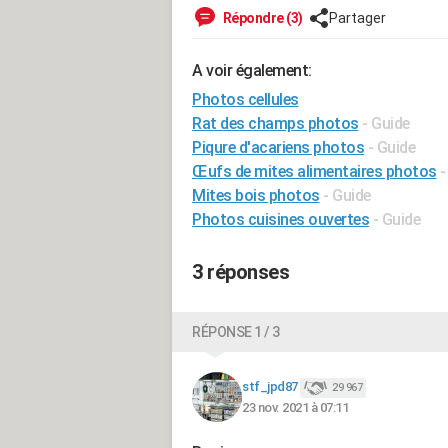
Répondre (3)
Partager
A voir également:
Photos cellules
Rat des champs photos
- Guide
Piqure d'acariens photos
- Guide
Œufs de mites alimentaires photos
-
Mites bois photos
- Guide
Photos cuisines ouvertes
- Guide
3 réponses
RÉPONSE 1 / 3
stf_jpd87
29 967
23 nov. 2021 à 07:11