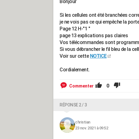
Bonjour
Si les cellules ont été branchées cor
je ne vois pas ce qui empêche la port
Page 12 H-"1 "
page 13 explications pas claires
Vos télécommandes sont programmé
Si vous débrancher le fil bleu de la cel
Voir sur cette
NOTICE
Cordialement.
0
Commenter
RÉPONSE 2 / 3
christian
23 nov. 2021 à 09:52