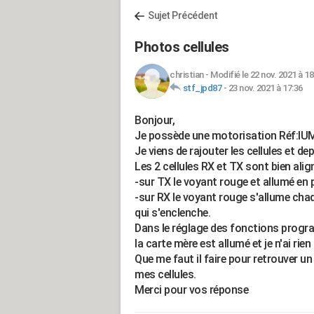
Sujet Précédent
Photos cellules
christian
-
Modifié le 22 nov. 2021 à 18
stf_jpd87
-
23 nov. 2021 à 17:36
Bonjour,
Je possède une motorisation Réf:IUM
Je viens de rajouter les cellules et dep
Les 2 cellules RX et TX sont bien al
-sur TX le voyant rouge et allumé en
-sur RX le voyant rouge s'allume chaqu
qui s'enclenche.
Dans le réglage des fonctions program
la carte mère est allumé et je n'ai rien
Que me faut il faire pour retrouver 
mes cellules.
Merci pour vos réponse