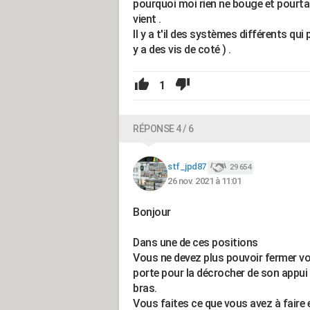
pourquoi moi rien ne bouge et pourtan
vient .
Il y a t'il des systèmes différents qui p
y a des vis de coté ) .
1
RÉPONSE 4 / 6
stf_jpd87
29 654
26 nov. 2021 à 11:01
Bonjour
Dans une de ces positions
Vous ne devez plus pouvoir fermer vo
porte pour la décrocher de son appui 
bras.
Vous faites ce que vous avez à faire 