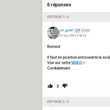
6 réponses
RÉPONSE 1 / 6
stf_jpd87
29 654
27 nov. 2021 à 18:14
Bonsoir
Il faut en position entrouverte la sou
Voir sur cette
VIDEO
Cordialement.
3
RÉPONSE 2 / 6