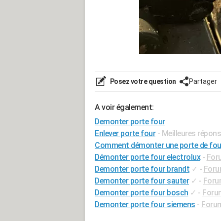
Posez votre question
Partager
A voir également:
Demonter porte four
Enlever porte four
- Meilleures répon
Comment démonter une porte de fou
Démonter porte four electrolux
-
For
Demonter porte four brandt
✓
-
Foru
Demonter porte four sauter
✓
-
Foru
Demonter porte four bosch
✓
-
Foru
Demonter porte four siemens
-
Forum