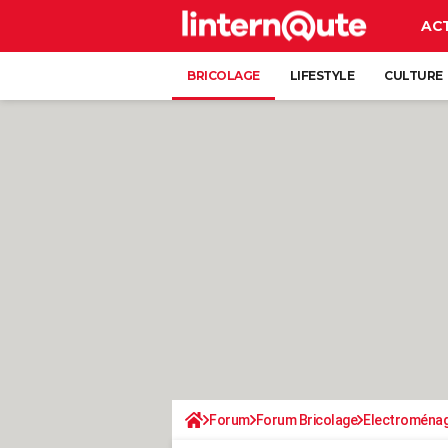
AC
BRICOLAGE
LIFESTYLE
CULTURE
Forum
Forum Bricolage
Electroména