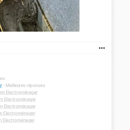
ses
r
- Meilleures réponses
um Electroménager
m Electroménager
m Electroménager
m Electroménager
 Electroménager