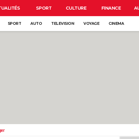
TUALITÉS
SPORT
CULTURE
FINANCE
A
SPORT
AUTO
TELEVISION
VOYAGE
CINEMA
ger