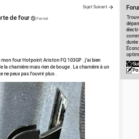
Foru
Sujet Suivant
rte de four
Trouv
Fermé
dépan
élect
commu
durée
Écono
optimi
e mon four Hotpoint Ariston FQ 103GP . j'ai bien
Sui
de la charnière mais rien de bouge . La charnière à un
Po
je ne peux pas l'ouvrir plus .