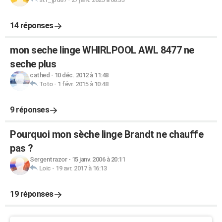
14 réponses
mon seche linge WHIRLPOOL AWL 8477 ne
seche plus
cathed
-
10 déc. 2012 à 11:48
Toto
-
1 févr. 2015 à 10:48
9 réponses
Pourquoi mon sèche linge Brandt ne chauffe
pas ?
Sergentrazor
-
15 janv. 2006 à 20:11
Loic
-
19 avr. 2017 à 16:13
19 réponses