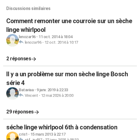
Discussions similaires
Comment remonter une courroie sur un sèche
linge whirlpool
lenozar96
-
11 oct. 2014 à 18:04
lenozar96
-
12 oct. 2014 à 10:17
2 réponses
Il y a un problème sur mon sèche linge Bosch
série 4
Bataviaa
-
9 janv. 2019 à 22:33
Vincent
-
12 mai 2026 à 20:00
29 réponses
séche linge whirlpool 6th à condensation
cris1
-
15 mars 2013 à 22:17
stf_jpd87
-
27 janv. 2025 à 08:33