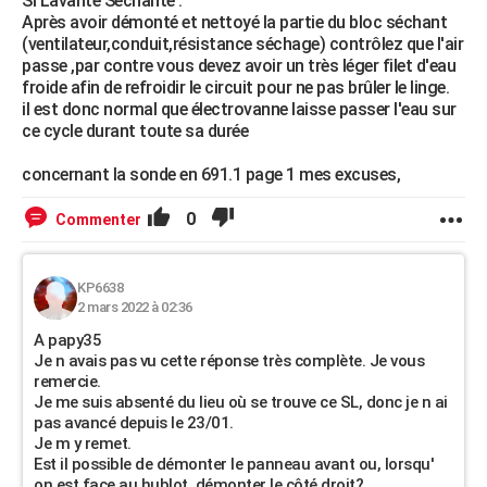
Si Lavante Séchante :
Après avoir démonté et nettoyé la partie du bloc séchant
(ventilateur,conduit,résistance séchage) contrôlez que l'air
passe ,par contre vous devez avoir un très léger filet d'eau
froide afin de refroidir le circuit pour ne pas brûler le linge.
il est donc normal que électrovanne laisse passer l'eau sur
ce cycle durant toute sa durée
concernant la sonde en 691.1 page 1 mes excuses,
0
Commenter
KP6638
2 mars 2022 à 02:36
A papy35
Je n avais pas vu cette réponse très complète. Je vous
remercie.
Je me suis absenté du lieu où se trouve ce SL, donc je n ai
pas avancé depuis le 23/01.
Je m y remet.
Est il possible de démonter le panneau avant ou, lorsqu'
on est face au hublot, démonter le côté droit?