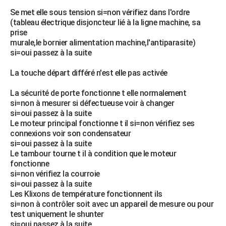
Se met elle sous tension si=non vérifiez dans l'ordre
(tableau électrique disjoncteur lié à la ligne machine, sa
prise
murale,le bornier alimentation machine,l'antiparasite)
si=oui passez à la suite
La touche départ différé n'est elle pas activée
La sécurité de porte fonctionne t elle normalement
si=non à mesurer si défectueuse voir à changer
si=oui passez à la suite
Le moteur principal fonctionne t il si=non vérifiez ses
connexions voir son condensateur
si=oui passez à la suite
Le tambour tourne t il à condition que le moteur
fonctionne
si=non vérifiez la courroie
si=oui passez à la suite
Les Klixons de température fonctionnent ils
si=non à contrôler soit avec un appareil de mesure ou pour
test uniquement le shunter
si=oui passez à la suite