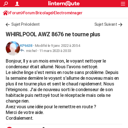
ACTUALITÉS
Forum
Forum Bricolage
Connexion
Electroménager
S'inscrire
Rechercher
Société
Education
Villes
Politique
Faits Divers
Monde
+
SPORT
Sujet Précédent
Sujet Suivant
Football
Cyclisme
Forum
Coupe du monde 2026
Tennis
Rugby
CULTURE
WHIRLPOOL AWZ 8676 ne tourne plus
TNT
Cinéma
Musique
Programme TV
Streaming
Sorties cinéma
+
FINANCE
KP6638
-
Modifié le 9 janv. 2022 à 20:54
michel -
11 mars 2023 à 20:33
Impôts
Immobilier
Banque
Crédit
Retraite
Epargne
Risques naturels par ville
Assurance
AUTO
Bonjour, Il y a un mois environ, le voyant nettoyer le
Réserver un essai
Berlines
Forum auto
Essais
Citadines
SUV
+
HIGH-TECH
condenseur était allumé. Nous l'avons nettoyé.
Le sèche linge s'est remis en route sans problème. Depuis
Meilleur smartphone
Ordinateurs
Guide high-tech
Mobiles
Internet
Jeux vidéo
+
BRICOLAGE
la semaine dernière le voyant s'allume de nouveau mais en
plus il ne tourne plus et sent le chaud rapidement. Nous
Aménagement intérieur
Cuisine
Jardinage
+
Forum
Extérieur
Salle de bains
Rangement
WEEK-END
l'éteignons. J'ai de nouveau sorti le condenseur de son
habitacle puis nettoyé tout le réceptacle mais cela ne
Escapades
Expositions
Week-end nature
Guides de France
Patrimoine
Musées
+
LIFESTYLE
change rien.
Avez vous une idée pour le remettre en route ?
Bien-être
Mode
+
Art de vivre
Loisirs
Modes de vie
SANTE
Merci de votre aide.
Cordialement.
Guide de la santé
Médicaments
+
Alimentation
Maladies
Sommeil
VOYAGE