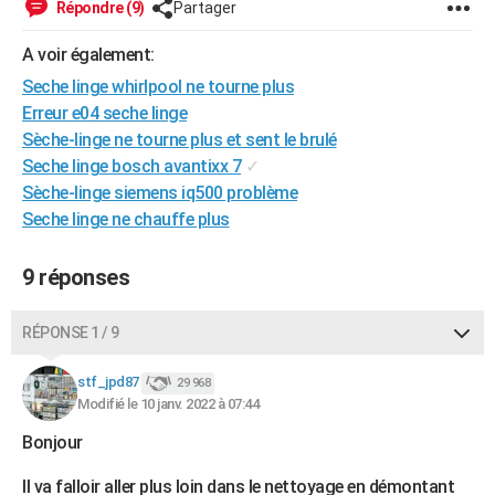
Répondre (9)
Partager
City break
Voyage de noces
Climat
Destinations
Voyage nature
Forum
+
PHOTO
A voir également:
GUIDES D'ACHAT
Seche linge whirlpool ne tourne plus
Erreur e04 seche linge
BONS PLANS
Sèche-linge ne tourne plus et sent le brulé
CARTE DE VOEUX
Seche linge bosch avantixx 7
✓
Sèche-linge siemens iq500 problème
Carte Bonne année
Carte Pâques
Carte de Noël
Carte Saint-Valentin
Carte d'anniversaire
DICTIONNAIRE
Seche linge ne chauffe plus
Biographies
Expressions
Dictionnaire
Citations
Proverbes
PROGRAMME TV
9 réponses
COPAINS D'AVANT
RÉPONSE 1 / 9
Se connecter
Collèges
Universités
Service militaire
S'inscrire
Lycées
Primaires
Entreprises
Avis de recherche
AVIS DE DÉCÈS
stf_jpd87
29 968
FORUM
Modifié le 10 janv. 2022 à 07:44
Lifestyle
Sport
Television
Cinema
Bricolage
Culture
Auto
Voyage
Bonjour
Il va falloir aller plus loin dans le nettoyage en démontant