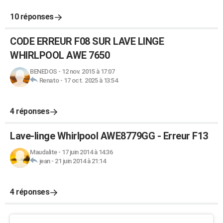
10 réponses
CODE ERREUR F08 SUR LAVE LINGE
WHIRLPOOL AWE 7650
BENEDOS
-
12 nov. 2015 à 17:07
Renato
-
17 oct. 2025 à 13:54
4 réponses
Lave-linge Whirlpool AWE8779GG - Erreur F13
Maudalite
-
17 juin 2014 à 14:36
jean
-
21 juin 2014 à 21:14
4 réponses