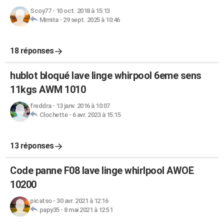
Scoy77
-
10 oct. 2018 à 15:13
Mimita
-
29 sept. 2025 à 10:46
18 réponses
hublot bloqué lave linge whirpool 6eme sens
11kgs AWM 1010
freddra
-
13 janv. 2016 à 10:07
Clochette
-
6 avr. 2023 à 15:15
13 réponses
Code panne F08 lave linge whirlpool AWOE
10200
picatso
-
30 avr. 2021 à 12:16
papy35
-
8 mai 2021 à 12:51