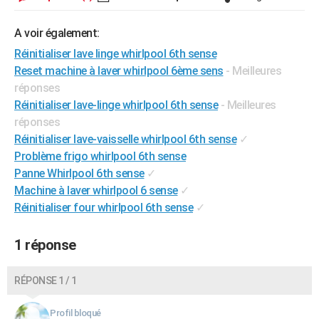
City break
Voyage de noces
Climat
Destinations
Voyage nature
Forum
+
PHOTO
A voir également:
GUIDES D'ACHAT
Réinitialiser lave linge whirlpool 6th sense
Reset machine à laver whirlpool 6ème sens
- Meilleures
BONS PLANS
réponses
CARTE DE VOEUX
Réinitialiser lave-linge whirlpool 6th sense
- Meilleures
réponses
Carte Bonne année
Carte Pâques
Carte de Noël
Carte Saint-Valentin
Carte d'anniversaire
DICTIONNAIRE
Réinitialiser lave-vaisselle whirlpool 6th sense
✓
Problème frigo whirlpool 6th sense
Biographies
Expressions
Dictionnaire
Citations
Proverbes
PROGRAMME TV
Panne Whirlpool 6th sense
✓
Machine à laver whirlpool 6 sense
✓
COPAINS D'AVANT
Réinitialiser four whirlpool 6th sense
✓
Se connecter
Collèges
Universités
Service militaire
S'inscrire
Lycées
Primaires
Entreprises
Avis de recherche
AVIS DE DÉCÈS
1 réponse
FORUM
Lifestyle
Sport
Television
Cinema
Bricolage
Culture
Auto
Voyage
RÉPONSE 1 / 1
Profil bloqué