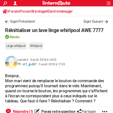
ACTUALITÉS
Forum
Forum Bricolage
Connexion
Electroménager
S'inscrire
Rechercher
Société
Education
Villes
Politique
Faits Divers
Monde
+
SPORT
Sujet Précédent
Sujet Suivant
Football
Cyclisme
Forum
Coupe du monde 2026
Tennis
Rugby
CULTURE
Réinitialiser un lave linge whirlpool AWE 7777
TNT
Cinéma
Musique
Programme TV
Streaming
Sorties cinéma
+
FINANCE
Résolu
Impôts
Immobilier
Banque
Crédit
Retraite
Epargne
Risques naturels par ville
Assurance
Linge whirlpool
Whirlpool
AUTO
Réserver un essai
Berlines
Forum auto
Essais
Citadines
SUV
+
HIGH-TECH
nana64
-
4 août 2018 à 14:33
stf_jpd87
-
5 août 2018 à 17:33
Meilleur smartphone
Ordinateurs
Guide high-tech
Mobiles
Internet
Jeux vidéo
+
BRICOLAGE
Bonjour,
Aménagement intérieur
Cuisine
Jardinage
+
Forum
Extérieur
Salle de bains
Rangement
WEEK-END
Mon mari vient de remplacer le bouton de commande des
programmes puisqu'il tournait dans le vide. Maintenant,
Escapades
Expositions
Week-end nature
Guides de France
Patrimoine
Musées
+
LIFESTYLE
quand on tourne le bouton, les programmes qui s'affichent
à l'écran ne correspondent plus à ceux indiqués sur le
Bien-être
Mode
+
Art de vivre
Loisirs
Modes de vie
SANTE
tableau. Que faut-il faire ? Réinitialiser ? Comment ?
Guide de la santé
Médicaments
+
Alimentation
Maladies
Sommeil
VOYAGE
Répondre (1)
Posez votre question
Partager