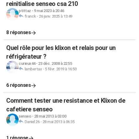
reinitialise senseo csa 210
ptittaz
-
9 mai 2023 à 20:46
franck
-
26 janv. 2025 à 13:49
8 réponses
Quel rôle pour les klixon et relais pour un
réfrigérateur ?
curieux44
-
23 déc. 2008 à 22:55
lambertax
-
5 févr. 2019 à 16:50
6 réponses
Comment tester une resistance et Klixon de
cafetiere senseo
senseo
-
28 mai 2013 à 03:00
Daniel 26
-
28 mai 2013 à 06:35
1 réponse