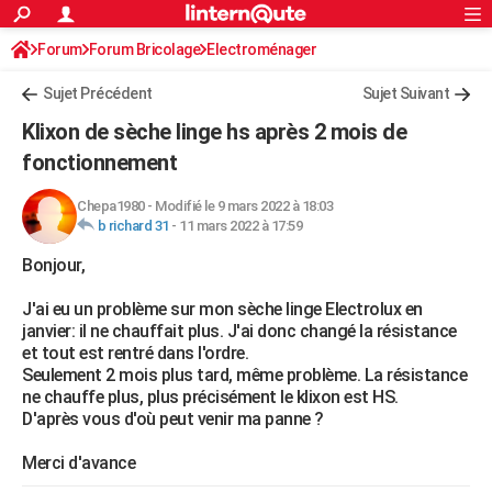
ACTUALITÉS
Forum
Forum Bricolage
Connexion
Electroménager
S'inscrire
Rechercher
Société
Education
Villes
Politique
Faits Divers
Monde
+
SPORT
Sujet Précédent
Sujet Suivant
Football
Cyclisme
Forum
Coupe du monde 2026
Tennis
Rugby
CULTURE
Klixon de sèche linge hs après 2 mois de
TNT
Cinéma
Musique
Programme TV
Streaming
Sorties cinéma
+
fonctionnement
FINANCE
Impôts
Immobilier
Banque
Crédit
Retraite
Epargne
Risques naturels par ville
Assurance
AUTO
Chepa1980
-
Modifié le 9 mars 2022 à 18:03
b richard 31
-
11 mars 2022 à 17:59
Réserver un essai
Berlines
Forum auto
Essais
Citadines
SUV
+
HIGH-TECH
Bonjour,
Meilleur smartphone
Ordinateurs
Guide high-tech
Mobiles
Internet
Jeux vidéo
+
BRICOLAGE
J'ai eu un problème sur mon sèche linge Electrolux en
janvier: il ne chauffait plus. J'ai donc changé la résistance
Aménagement intérieur
Cuisine
Jardinage
+
Forum
Extérieur
Salle de bains
Rangement
WEEK-END
et tout est rentré dans l'ordre.
Seulement 2 mois plus tard, même problème. La résistance
Escapades
Expositions
Week-end nature
Guides de France
Patrimoine
Musées
+
LIFESTYLE
ne chauffe plus, plus précisément le klixon est HS.
D'après vous d'où peut venir ma panne ?
Bien-être
Mode
+
Art de vivre
Loisirs
Modes de vie
SANTE
Merci d'avance
Guide de la santé
Médicaments
+
Alimentation
Maladies
Sommeil
VOYAGE