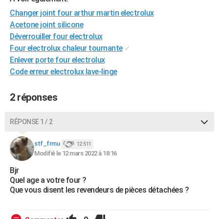
City break
Voyage de noces
Climat
Destinations
Voyage nature
Forum
+
PHOTO
Changer joint four arthur martin electrolux
Acetone joint silicone
GUIDES D'ACHAT
Déverrouiller four electrolux
Four electrolux chaleur tournante
✓
BONS PLANS
Enlever porte four electrolux
CARTE DE VOEUX
Code erreur electrolux lave-linge
Carte Bonne année
Carte Pâques
Carte de Noël
Carte Saint-Valentin
Carte d'anniversaire
DICTIONNAIRE
2 réponses
Biographies
Expressions
Dictionnaire
Citations
Proverbes
PROGRAMME TV
RÉPONSE 1 / 2
COPAINS D'AVANT
stf_frmu
12 511
Se connecter
Collèges
Universités
Service militaire
S'inscrire
Lycées
Primaires
Entreprises
Avis de recherche
AVIS DE DÉCÈS
Modifié le 12 mars 2022 à 18:16
Bjr
FORUM
Quel age a votre four ?
Lifestyle
Sport
Television
Cinema
Bricolage
Culture
Auto
Voyage
Que vous disent les revendeurs de pièces détachées ?