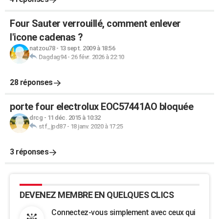
Four Sauter verrouillé, comment enlever
l'icone cadenas ?
natzou78
-
13 sept. 2009 à 18:56
Dagdag94
-
26 févr. 2026 à 22:10
28 réponses
porte four electrolux EOC57441AO bloquée
drcg
-
11 déc. 2015 à 10:32
stf_jpd87
-
18 janv. 2020 à 17:25
3 réponses
DEVENEZ MEMBRE EN QUELQUES CLICS
Connectez-vous simplement avec ceux qui