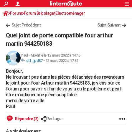
ACTUALITÉS
Forum
Forum Bricolage
Connexion
Electroménager
S'inscrire
Rechercher
Société
Education
Villes
Politique
Faits Divers
Monde
+
SPORT
Sujet Précédent
Sujet Suivant
Football
Cyclisme
Forum
Coupe du monde 2026
Tennis
Rugby
CULTURE
Quel joint de porte compatible four arthur
TNT
Cinéma
Musique
Programme TV
Streaming
Sorties cinéma
+
martin 944250183
FINANCE
Impôts
Immobilier
Banque
Crédit
Retraite
Epargne
Risques naturels par ville
Assurance
AUTO
Paul
-
Modifié le 12 mars 2022 à 14:45
stf_jpd87
-
12 mars 2022 à 17:31
Réserver un essai
Berlines
Forum auto
Essais
Citadines
SUV
+
HIGH-TECH
Bonjour,
Ne trouvant pas dans les pièces détachées des revendeurs
Meilleur smartphone
Ordinateurs
Guide high-tech
Mobiles
Internet
Jeux vidéo
+
BRICOLAGE
le joint pour four Arthur martin 94425183, je viens sur ce
forum pour savoir si l'un de vous a eu le problème et peut
Aménagement intérieur
Cuisine
Jardinage
+
Forum
Extérieur
Salle de bains
Rangement
WEEK-END
être m'indiquer une pièce adaptable.
merci de votre aide
Escapades
Expositions
Week-end nature
Guides de France
Patrimoine
Musées
+
LIFESTYLE
Paul
Bien-être
Mode
+
Art de vivre
Loisirs
Modes de vie
SANTE
Répondre (2)
Partager
Guide de la santé
Médicaments
+
Alimentation
Maladies
Sommeil
VOYAGE
A voir également: