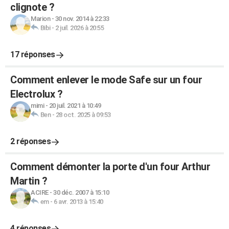
clignote ?
Marion
-
30 nov. 2014 à 22:33
Bibi
-
2 juil. 2026 à 20:55
17 réponses
Comment enlever le mode Safe sur un four
Electrolux ?
mimi
-
20 juil. 2021 à 10:49
Ben
-
28 oct. 2025 à 09:53
2 réponses
Comment démonter la porte d'un four Arthur
Martin ?
ACIRE
-
30 déc. 2007 à 15:10
em
-
6 avr. 2013 à 15:40
4 réponses