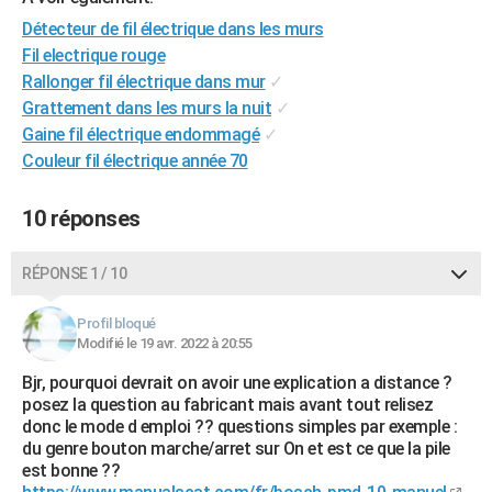
City break
Voyage de noces
Climat
Destinations
Voyage nature
Forum
+
PHOTO
Détecteur de fil électrique dans les murs
Fil electrique rouge
GUIDES D'ACHAT
Rallonger fil électrique dans mur
✓
Grattement dans les murs la nuit
✓
BONS PLANS
Gaine fil électrique endommagé
✓
CARTE DE VOEUX
Couleur fil électrique année 70
Carte Bonne année
Carte Pâques
Carte de Noël
Carte Saint-Valentin
Carte d'anniversaire
DICTIONNAIRE
10 réponses
Biographies
Expressions
Dictionnaire
Citations
Proverbes
PROGRAMME TV
RÉPONSE 1 / 10
COPAINS D'AVANT
Profil bloqué
Se connecter
Collèges
Universités
Service militaire
S'inscrire
Lycées
Primaires
Entreprises
Avis de recherche
AVIS DE DÉCÈS
Modifié le 19 avr. 2022 à 20:55
Bjr, pourquoi devrait on avoir une explication a distance ?
FORUM
posez la question au fabricant mais avant tout relisez
Lifestyle
Sport
Television
Cinema
Bricolage
Culture
Auto
Voyage
donc le mode d emploi ?? questions simples par exemple :
du genre bouton marche/arret sur On et est ce que la pile
est bonne ??