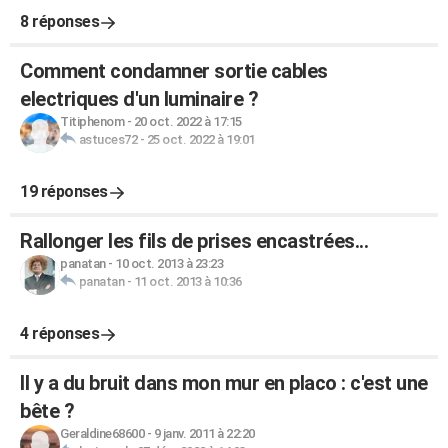
8 réponses
Comment condamner sortie cables
electriques d'un luminaire ?
Titiphenom
-
20 oct. 2022 à 17:15
astuces72
-
25 oct. 2022 à 19:01
19 réponses
Rallonger les fils de prises encastrées...
panatan
-
10 oct. 2013 à 23:23
panatan
-
11 oct. 2013 à 10:36
4 réponses
Il y a du bruit dans mon mur en placo : c'est une
bête ?
Geraldine68600
-
9 janv. 2011 à 22:20