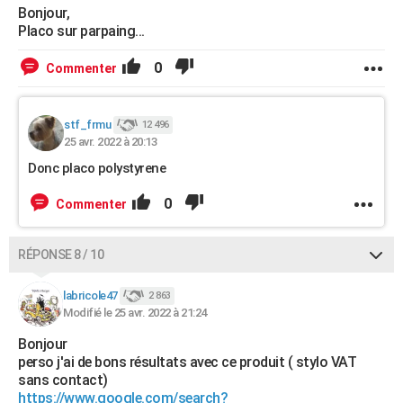
Bonjour,
Placo sur parpaing...
0
Commenter
stf_frmu
12 496
25 avr. 2022 à 20:13
Donc placo polystyrene
0
Commenter
RÉPONSE 8 / 10
labricole47
2 863
Modifié le 25 avr. 2022 à 21:24
Bonjour
perso j'ai de bons résultats avec ce produit ( stylo VAT
sans contact)
https://www.google.com/search?