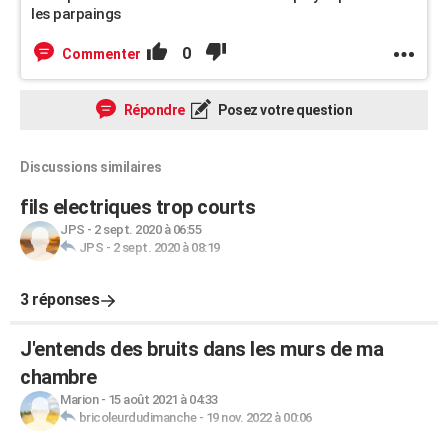
les parpaings
0
Commenter
Répondre
Posez votre question
Discussions similaires
fils electriques trop courts
JPS
-
2 sept. 2020 à 06:55
JPS
-
2 sept. 2020 à 08:19
3 réponses
J'entends des bruits dans les murs de ma
chambre
Marion
-
15 août 2021 à 04:33
bricoleurdudimanche
-
19 nov. 2022 à 00:06