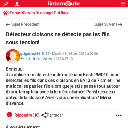
ACTUALITÉS
Forum
Forum Bricolage
Connexion
Outillage
S'inscrire
Rechercher
Société
Education
Villes
Politique
Faits Divers
Monde
+
SPORT
Sujet Précédent
Sujet Suivant
Football
Cyclisme
Forum
Coupe du monde 2026
Tennis
Rugby
CULTURE
Détecteur cloisons ne détecte pas les fils
TNT
Cinéma
Musique
Programme TV
Streaming
Sorties cinéma
+
sous tension!
FINANCE
Impôts
Immobilier
Banque
Crédit
Retraite
Epargne
Risques naturels par ville
Assurance
AUTO
guiguipop94_8125
-
Modifié le 19 avr. 2022 à 20:46
stf_frmu
-
26 avr. 2022 à 17:10
Réserver un essai
Berlines
Forum auto
Essais
Citadines
SUV
+
HIGH-TECH
Bonjour,
J'ai utilisé mon détecteur de matériaux Bosh PMD10 pour
Meilleur smartphone
Ordinateurs
Guide high-tech
Mobiles
Internet
Jeux vidéo
+
BRICOLAGE
détecter les fils dans des cloisons en BA13 de 7 cm et il ne
me localise pas les fils alors que je suis passé tout autour
Aménagement intérieur
Cuisine
Jardinage
+
Forum
Extérieur
Salle de bains
Rangement
WEEK-END
d'un interrupteur avec la lumière allumée! Pareil des deux
côtés de la cloison! Avez-vous une explication? Merci
Escapades
Expositions
Week-end nature
Guides de France
Patrimoine
Musées
+
LIFESTYLE
d'avance.
Bien-être
Mode
+
Art de vivre
Loisirs
Modes de vie
SANTE
Répondre (10)
Partager
Guide de la santé
Médicaments
+
Alimentation
Maladies
Sommeil
VOYAGE
A voir également: