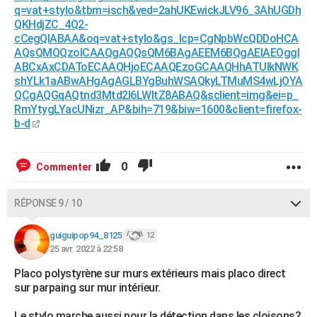
q=vat+stylo&tbm=isch&ved=2ahUKEwickJLV96_3AhUGDh
QKHdjZC_4Q2-
cCegQIABAA&oq=vat+stylo&gs_lcp=CgNpbWcQDDoHCA
AQsQMQQzoICAAQgAQQsQM6BAgAEEM6BQgAEIAEOggI
ABCxAxCDAToECAAQHjoECAAQEzoGCAAQHhATUIkNWK
shYLk1aABwAHgAgAGLBYgBuhWSAQkyLTMuMS4wLjOYA
QCgAQGqAQtnd3Mtd2l6LWltZ8ABAQ&sclient=img&ei=p_
RmYtygLYacUNizr_AP&bih=719&biw=1600&client=firefox-
b-d
0
Commenter
RÉPONSE 9 / 10
guiguipop94_8125
12
25 avr. 2022 à 22:58
Placo polystyrène sur murs extérieurs mais placo direct
sur parpaing sur mur intérieur.
Le stylo marche aussi pour la détection dans les cloisons?