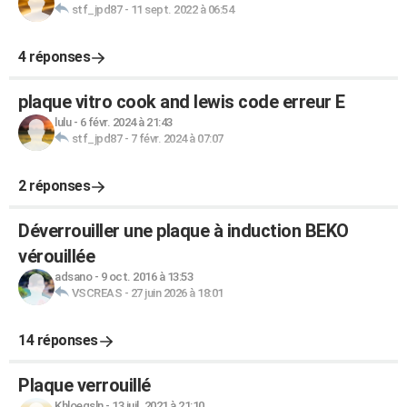
stf_jpd87
-
11 sept. 2022 à 06:54
4 réponses
plaque vitro cook and lewis code erreur E
lulu
-
6 févr. 2024 à 21:43
stf_jpd87
-
7 févr. 2024 à 07:07
2 réponses
Déverrouiller une plaque à induction BEKO
vérouillée
adsano
-
9 oct. 2016 à 13:53
VSCREAS
-
27 juin 2026 à 18:01
14 réponses
Plaque verrouillé
Khloegsln
-
13 juil. 2021 à 21:10