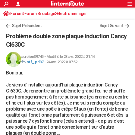
ACTUALITÉS
Forum
Forum Bricolage
Connexion
Electroménager
S'inscrire
Rechercher
Société
Education
Villes
Politique
Faits Divers
Monde
+
SPORT
Sujet Précédent
Sujet Suivant
Football
Cyclisme
Forum
Coupe du monde 2026
Tennis
Rugby
CULTURE
Problème double zone plaque induction Cancy
TNT
Cinéma
Musique
Programme TV
Streaming
Sorties cinéma
+
CI630C
FINANCE
Impôts
Immobilier
Banque
Crédit
Retraite
Epargne
Risques naturels par ville
Assurance
AUTO
aurelien39745
-
Modifié le 23 avr. 2022 à 21:14
stf_jpd87
-
24 avr. 2022 à 07:52
Réserver un essai
Berlines
Forum auto
Essais
Citadines
SUV
+
HIGH-TECH
Bonjour,
Meilleur smartphone
Ordinateurs
Guide high-tech
Mobiles
Internet
Jeux vidéo
+
BRICOLAGE
Je viens d'installer aujourd'hui plaque induction Cancy
CI630C. Je rencontre un problème le grand feu ne chauffe
Aménagement intérieur
Cuisine
Jardinage
+
Forum
Extérieur
Salle de bains
Rangement
WEEK-END
pas homogenement à forte puissance (ça crame au centre
et ne cuit plus sur les côtés). Je me suis rendu compte du
Escapades
Expositions
Week-end nature
Guides de France
Patrimoine
Musées
+
LIFESTYLE
problème avec une poêle à crêpe Staub (en fonte) de bonne
qualité qui fonctionne parfaitement à puissance 6 et dès la
Bien-être
Mode
+
Art de vivre
Loisirs
Modes de vie
SANTE
puissance 7 dysfonctionne (cela s'entend) - de plus c'est
une poêle qui a fonctionné correctement sur d'autre
Guide de la santé
Médicaments
+
Alimentation
Maladies
Sommeil
VOYAGE
plaques (en double zone ...