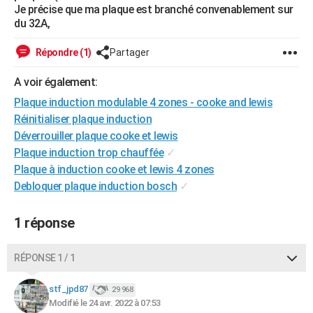
Je précise que ma plaque est branché convenablement sur
City break
Voyage de noces
Climat
Destinations
Voyage nature
Forum
+
PHOTO
du 32A,
GUIDES D'ACHAT
Répondre (1)
Partager
BONS PLANS
A voir également:
CARTE DE VOEUX
Plaque induction modulable 4 zones - cooke and lewis
Réinitialiser plaque induction
Carte Bonne année
Carte Pâques
Carte de Noël
Carte Saint-Valentin
Carte d'anniversaire
DICTIONNAIRE
Déverrouiller plaque cooke et lewis
Plaque induction trop chauffée
✓
Biographies
Expressions
Dictionnaire
Citations
Proverbes
PROGRAMME TV
Plaque à induction cooke et lewis 4 zones
Debloquer plaque induction bosch
✓
COPAINS D'AVANT
Se connecter
Collèges
Universités
Service militaire
S'inscrire
Lycées
Primaires
Entreprises
Avis de recherche
AVIS DE DÉCÈS
1 réponse
FORUM
RÉPONSE 1 / 1
Lifestyle
Sport
Television
Cinema
Bricolage
Culture
Auto
Voyage
stf_jpd87
29 968
Modifié le 24 avr. 2022 à 07:53