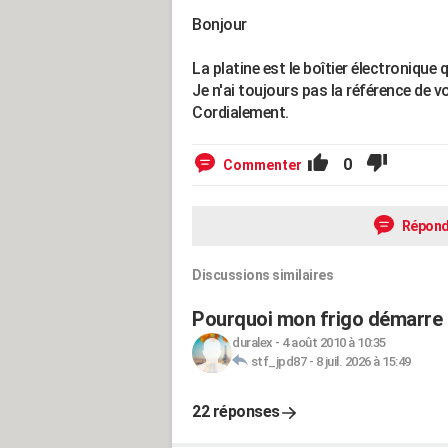
Bonjour
La platine est le boîtier électroniqu
Je n'ai toujours pas la référence de
Cordialement.
0
Commenter
Répond
Discussions similaires
Pourquoi mon frigo démarre e
duralex
-
4 août 2010 à 10:35
stf_jpd87
-
8 juil. 2026 à 15:49
22 réponses