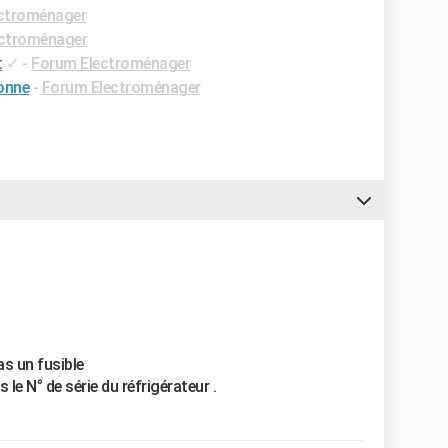
ctroménager
ctroménager
t
✓
-
Forum Electroménager
onne
-
Forum Electroménager
pas un fusible
le N° de série du réfrigérateur .