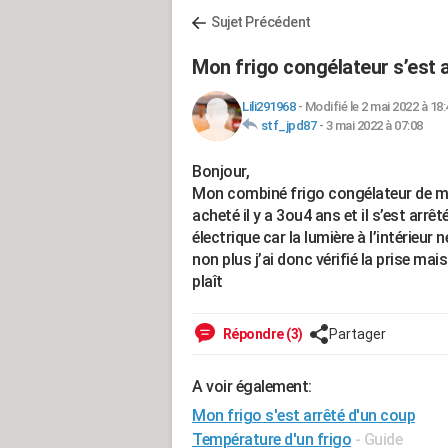
Sujet Précédent
Mon frigo congélateur s’est 
Lili291968
-
Modifié le 2 mai 2022 à 18:
stf_jpd87
-
3 mai 2022 à 07:08
Bonjour,
Mon combiné frigo congélateur de m
acheté il y a 3ou4 ans et il s’est arrê
électrique car la lumière à l’intérieur
non plus j’ai donc vérifié la prise mai
plaît
Répondre (3)
Partager
A voir également:
Mon frigo s'est arrêté d'un coup
Température d'un frigo
- Guide