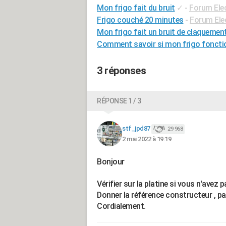
Mon frigo fait du bruit
✓
-
Forum Ele
Frigo couché 20 minutes
-
Forum Ele
Mon frigo fait un bruit de claquemen
Comment savoir si mon frigo foncti
3 réponses
RÉPONSE 1 / 3
stf_jpd87
29 968
2 mai 2022 à 19:19
Bonjour
Vérifier sur la platine si vous n'avez 
Donner la référence constructeur , pas 
Cordialement.