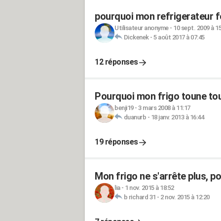
pourquoi mon refrigerateur 
Utilisateur anonyme
-
10 sept. 2009 à 1
Dickenek
-
5 août 2017 à 07:45
12 réponses
Pourquoi mon frigo toune tou
benji19
-
3 mars 2008 à 11:17
duanurb
-
18 janv. 2013 à 16:44
19 réponses
Mon frigo ne s'arrête plus, p
lia
-
1 nov. 2015 à 18:52
b richard 31
-
2 nov. 2015 à 12:20