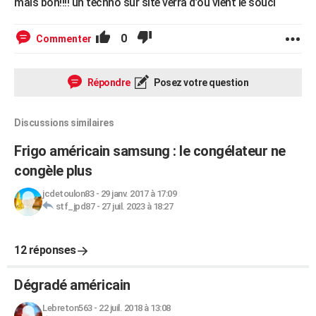
mais bon!!!! un techno sur site verra d’où vient le souci
0
Commenter
Répondre
Posez votre question
Discussions similaires
Frigo américain samsung : le congélateur ne
congèle plus
jcdetoulon83
-
29 janv. 2017 à 17:09
stf_jpd87
-
27 juil. 2023 à 18:27
12 réponses
Dégradé américain
Lebreton563
-
22 juil. 2018 à 13:08