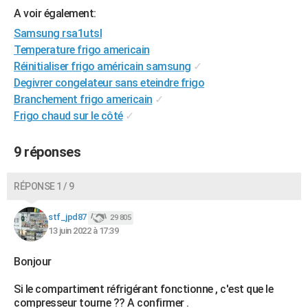
A voir également:
City break
Voyage de noces
Climat
Destinations
Voyage nature
Forum
+
PHOTO
Samsung rsa1utsl
GUIDES D'ACHAT
Temperature frigo americain
Réinitialiser frigo américain samsung
✓
BONS PLANS
Degivrer congelateur sans eteindre frigo
Branchement frigo americain
✓
CARTE DE VOEUX
Frigo chaud sur le côté
✓
Carte Bonne année
Carte Pâques
Carte de Noël
Carte Saint-Valentin
Carte d'anniversaire
DICTIONNAIRE
9 réponses
Biographies
Expressions
Dictionnaire
Citations
Proverbes
PROGRAMME TV
COPAINS D'AVANT
RÉPONSE 1 / 9
Se connecter
Collèges
Universités
Service militaire
S'inscrire
Lycées
Primaires
Entreprises
Avis de recherche
AVIS DE DÉCÈS
stf_jpd87
29 805
13 juin 2022 à 17:39
FORUM
Bonjour
Lifestyle
Sport
Television
Cinema
Bricolage
Culture
Auto
Voyage
Si le compartiment réfrigérant fonctionne , c'est que le
compresseur tourne ?? A confirmer .