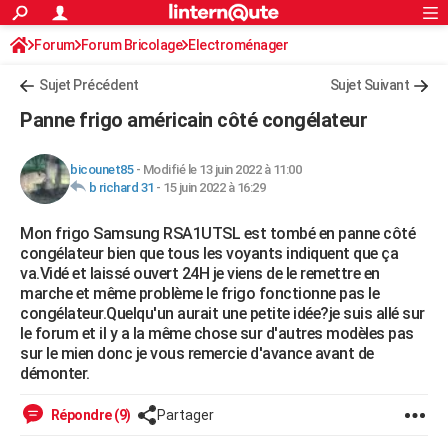
ACTUALITÉS
Forum
Forum Bricolage
Connexion
Electroménager
S'inscrire
Rechercher
Société
Education
Villes
Politique
Faits Divers
Monde
+
SPORT
Sujet Précédent
Sujet Suivant
Football
Cyclisme
Forum
Coupe du monde 2026
Tennis
Rugby
CULTURE
Panne frigo américain côté congélateur
TNT
Cinéma
Musique
Programme TV
Streaming
Sorties cinéma
+
FINANCE
bicounet85
-
Modifié le 13 juin 2022 à 11:00
Impôts
Immobilier
Banque
Crédit
Retraite
Epargne
Risques naturels par ville
Assurance
AUTO
b richard 31
-
15 juin 2022 à 16:29
Réserver un essai
Berlines
Forum auto
Essais
Citadines
SUV
+
HIGH-TECH
Mon frigo Samsung RSA1UTSL est tombé en panne côté
congélateur bien que tous les voyants indiquent que ça
Meilleur smartphone
Ordinateurs
Guide high-tech
Mobiles
Internet
Jeux vidéo
+
BRICOLAGE
va.Vidé et laissé ouvert 24H je viens de le remettre en
marche et même problème le frigo fonctionne pas le
Aménagement intérieur
Cuisine
Jardinage
+
Forum
Extérieur
Salle de bains
Rangement
WEEK-END
congélateur.Quelqu'un aurait une petite idée?je suis allé sur
le forum et il y a la même chose sur d'autres modèles pas
Escapades
Expositions
Week-end nature
Guides de France
Patrimoine
Musées
+
LIFESTYLE
sur le mien donc je vous remercie d'avance avant de
démonter.
Bien-être
Mode
+
Art de vivre
Loisirs
Modes de vie
SANTE
Répondre (9)
Partager
Guide de la santé
Médicaments
+
Alimentation
Maladies
Sommeil
VOYAGE