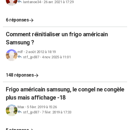
Iantanoe34
-
26 avr. 2021 à 17:29
6 réponses
Comment réinitialiser un frigo américain
Samsung ?
mlf
-
2 août 2012 à 18:19
stf_jpd87
-
4 nov. 2025 à 11:01
148 réponses
Frigo américain samsung, le congel ne congèle
plus mais affichage -18
Max
-
5 févr. 2019 à 15:26
stf_jpd87
-
7 févr. 2019 à 17:33