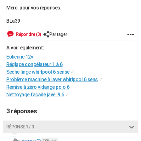
City break
Voyage de noces
Climat
Destinations
Voyage nature
Forum
+
Merci pour vos réponses.
PHOTO
GUIDES D'ACHAT
BLa39
BONS PLANS
Répondre (3)
Partager
CARTE DE VOEUX
A voir également:
Eolienne 12v
Carte Bonne année
Carte Pâques
Carte de Noël
Carte Saint-Valentin
Carte d'anniversaire
DICTIONNAIRE
Réglage congélateur 1 à 6
Biographies
Expressions
Dictionnaire
Citations
Proverbes
PROGRAMME TV
Seche linge whirlpool 6 sense
✓
Problème machine à laver whirlpool 6 sens
✓
COPAINS D'AVANT
Remise à zéro vidange polo 6
Nettoyage façade javel 9 6
✓
Se connecter
Collèges
Universités
Service militaire
S'inscrire
Lycées
Primaires
Entreprises
Avis de recherche
AVIS DE DÉCÈS
FORUM
3 réponses
Lifestyle
Sport
Television
Cinema
Bricolage
Culture
Auto
Voyage
RÉPONSE 1 / 3
astuces72