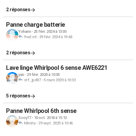
2 réponses
Panne charge batterie
Yohann
-
25 févr. 2024 à 13:05
fred.ml
-
29 févr. 2024 à 19:48
2 réponses
Lave linge Whirlpool 6 sense AWE6221
yan
-
29 févr. 2020 à 10:05
stf_jpd87
-
5 mars 2020 à 10:33
5 réponses
Panne Whirlpool 6th sense
Scoy77
-
10 oct. 2018 à 15:13
Mimita
-
29 sept. 2025 à 10:46