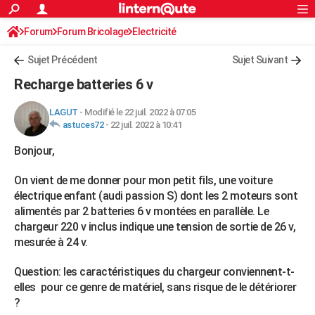
ACTUALITÉS
Forum
Forum Bricolage
Connexion
Electricité
S'inscrire
Rechercher
Société
Education
Villes
Politique
Faits Divers
Monde
+
SPORT
Sujet Précédent
Sujet Suivant
Football
Cyclisme
Forum
Coupe du monde 2026
Tennis
Rugby
CULTURE
Recharge batteries 6 v
TNT
Cinéma
Musique
Programme TV
Streaming
Sorties cinéma
+
FINANCE
LAGUT
-
Modifié le 22 juil. 2022 à 07:05
astuces72
-
22 juil. 2022 à 10:41
Impôts
Immobilier
Banque
Crédit
Retraite
Epargne
Risques naturels par ville
Assurance
AUTO
Bonjour,
Réserver un essai
Berlines
Forum auto
Essais
Citadines
SUV
+
HIGH-TECH
On vient de me donner pour mon petit fils, une voiture
Meilleur smartphone
Ordinateurs
Guide high-tech
Mobiles
Internet
Jeux vidéo
+
BRICOLAGE
électrique enfant (audi passion S) dont les 2 moteurs sont
alimentés par 2 batteries 6 v montées en parallèle. Le
Aménagement intérieur
Cuisine
Jardinage
+
Forum
Extérieur
Salle de bains
Rangement
WEEK-END
chargeur 220 v inclus indique une tension de sortie de 26 v,
mesurée à 24 v.
Escapades
Expositions
Week-end nature
Guides de France
Patrimoine
Musées
+
LIFESTYLE
Question: les caractéristiques du chargeur conviennent-t-
Bien-être
Mode
+
Art de vivre
Loisirs
Modes de vie
SANTE
elles pour ce genre de matériel, sans risque de le détériorer
Guide de la santé
Médicaments
+
Alimentation
Maladies
Sommeil
?
VOYAGE