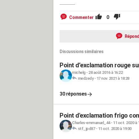
0
Commenter
Répond
Discussions similaires
Point d’exclamation rouge sur
michelg
-
28 août 2016 à 16:22
medzedy
-
17 nov. 2021 à 18:28
30 réponses
Point d'exclamation frigo c
Charles-emmanuel_44
-
11 oct. 2020 à 
stf_jpd87
-
11 oct. 2020 à 19:00