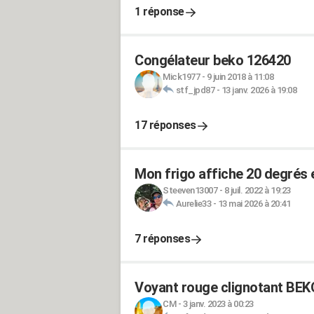
1 réponse
Congélateur beko 126420
Mick1977
-
9 juin 2018 à 11:08
stf_jpd87
-
13 janv. 2026 à 19:08
17 réponses
Mon frigo affiche 20 degrés 
Steeven13007
-
8 juil. 2022 à 19:23
Aurelie33
-
13 mai 2026 à 20:41
7 réponses
Voyant rouge clignotant BEK
CM
-
3 janv. 2023 à 00:23