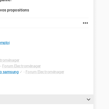
 vos propositions
emploi
troménager
-
Forum Electroménager
igo samsung
✓
-
Forum Electroménager