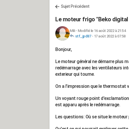
Sujet Précédent
Le moteur frigo "Beko digit
Mili
-
Modifié le 16 août 2022 à 21:54
stf_jpd87
-
17 août 2022 à 07:58
Bonjour,
Le moteur général ne démarre plus mal
redémarrage avec les ventilateurs inté
exterieur qui tourne.
On a l’impression que le thermostat ve
Un voyant rouge point d'exclamation a
est apparu après le redémarrage.
Les questions: Où se situe le moteur 
Qu'est ce qui pourrait expliquer cett