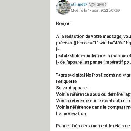
stf_jpd87
29 965
Modifié le 17 août 2022 à 07:59
Bonjour
A la rédaction de votre message, vo
préciser {| border="1" width="40%" 
|-
|!<ital><bold><underline> la marque e
|} de l'appareil en panne; impératif pou
"<gras>
digital Nofrost combiné
</gra
l'étiquette
Suivant appareil:
Voir la référence sous ou derrière l'app
Voir la référence sur le montant de la
Voir la référence dans le compartim
La modération.
Panne : très certainement le relais 