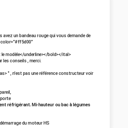
us avez un bandeau rouge qui vous demande de
bgcolor="#ff5d00"
t le modèle</underline></bold></ital>
r les conseils , merci.
s> " , n'est pas une référence constructeur voir
areil,
 porte
ent réfrigérant. Mi-hauteur ou bac à légumes
de démarrage du moteur HS