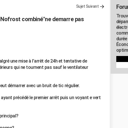
Foru
Sujet Suivant
Trouv
al Nofrost combiné"ne demarre pas
dépan
élect
commu
durée
Écono
optimi
gré une mise à l’arrêt de 24h et tentative de
rieurs qui ne tournent pas sauf le ventilateur
ut démarrer avec un bruit de tic régulier.
yant précédé le premier arrêt puis un voyant e vert
principal?
e panne?