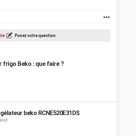
re
Posez votre question
 frigo Beko : que faire ?
ongélateur beko RCNE520E31DS
16:32