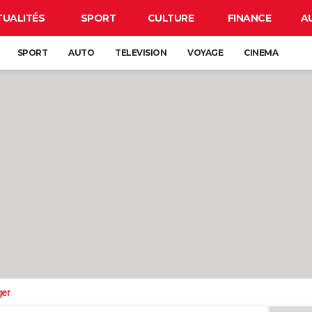
TUALITÉS
SPORT
CULTURE
FINANCE
A
SPORT
AUTO
TELEVISION
VOYAGE
CINEMA
ger