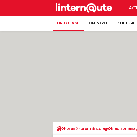
AC
BRICOLAGE
LIFESTYLE
CULTURE
Forum
Forum Bricolage
Electroména