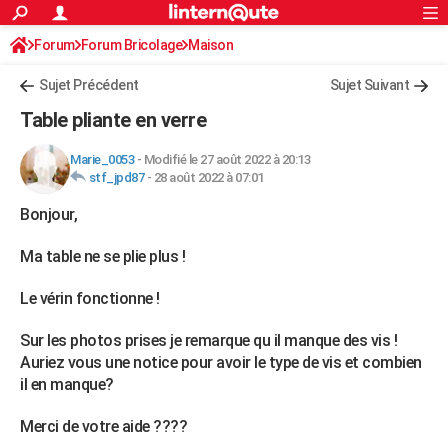
ACTUALITÉS
Forum
Forum Bricolage
Connexion
Maison
S'inscrire
Rechercher
Société
Education
Villes
Politique
Faits Divers
Monde
+
SPORT
Sujet Précédent
Sujet Suivant
Football
Cyclisme
Forum
Coupe du monde 2026
Tennis
Rugby
CULTURE
Table pliante en verre
TNT
Cinéma
Musique
Programme TV
Streaming
Sorties cinéma
+
FINANCE
Marie_0053
-
Modifié le 27 août 2022 à 20:13
stf_jpd87
-
28 août 2022 à 07:01
Impôts
Immobilier
Banque
Crédit
Retraite
Epargne
Risques naturels par ville
Assurance
AUTO
Bonjour,
Réserver un essai
Berlines
Forum auto
Essais
Citadines
SUV
+
HIGH-TECH
Ma table ne se plie plus !
Meilleur smartphone
Ordinateurs
Guide high-tech
Mobiles
Internet
Jeux vidéo
+
BRICOLAGE
Le vérin fonctionne !
Aménagement intérieur
Cuisine
Jardinage
+
Forum
Extérieur
Salle de bains
Rangement
WEEK-END
Sur les photos prises je remarque qu il manque des vis !
Escapades
Expositions
Week-end nature
Guides de France
Patrimoine
Musées
+
LIFESTYLE
Auriez vous une notice pour avoir le type de vis et combien
il en manque?
Bien-être
Mode
+
Art de vivre
Loisirs
Modes de vie
SANTE
Merci de votre aide ????
Guide de la santé
Médicaments
+
Alimentation
Maladies
Sommeil
VOYAGE