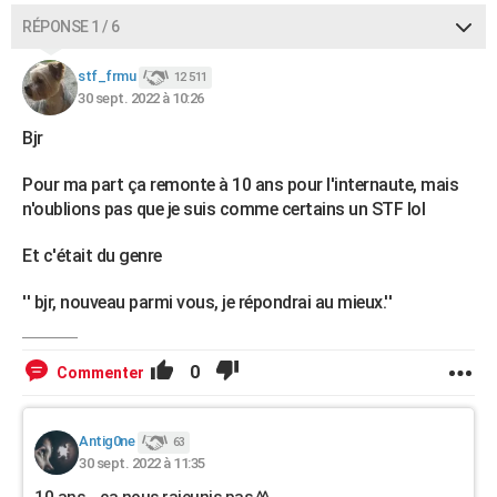
RÉPONSE 1 / 6
stf_frmu
12 511
30 sept. 2022 à 10:26
Bjr
Pour ma part ça remonte à 10 ans pour l'internaute, mais
n'oublions pas que je suis comme certains un STF lol
Et c'était du genre
'' bjr, nouveau parmi vous, je répondrai au mieux.''
0
Commenter
Antig0ne
63
30 sept. 2022 à 11:35