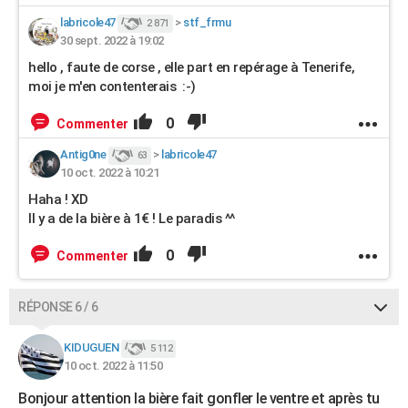
labricole47
>
stf_frmu
2 871
30 sept. 2022 à 19:02
hello , faute de corse , elle part en repérage à Tenerife,
moi je m'en contenterais :-)
0
Commenter
Antig0ne
>
labricole47
63
10 oct. 2022 à 10:21
Haha ! XD
Il y a de la bière à 1€ ! Le paradis ^^
0
Commenter
RÉPONSE 6 / 6
KIDUGUEN
5 112
10 oct. 2022 à 11:50
Bonjour attention la bière fait gonfler le ventre et après tu