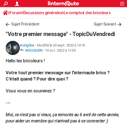
ACTUALITÉS
Forum
Discussions générales
Connexion
S'inscrire
Le comptoir des bricoleurs
Rechercher
Société
Education
Villes
Politique
Faits Divers
Monde
+
SPORT
Sujet Précédent
Sujet Suivant
Football
Cyclisme
Forum
Coupe du monde 2026
Tennis
Rugby
CULTURE
"Votre premier message" - TopicDuVendredi
TNT
Cinéma
Musique
Programme TV
Streaming
Sorties cinéma
+
FINANCE
Antig0ne
-
Modifié le 30 sept. 2022 à 10:15
KIDUGUEN
-
10 oct. 2022 à 11:50
Impôts
Immobilier
Banque
Crédit
Retraite
Epargne
Risques naturels par ville
Assurance
AUTO
Hello les bricoleurs !
Réserver un essai
Berlines
Forum auto
Essais
Citadines
SUV
+
HIGH-TECH
Votre tout premier message sur l'internaute brico ?
Meilleur smartphone
Ordinateurs
Guide high-tech
Mobiles
Internet
Jeux vidéo
+
BRICOLAGE
C'était quand ? Pour dire quoi ?
Aménagement intérieur
Cuisine
Jardinage
+
Forum
Extérieur
Salle de bains
Rangement
WEEK-END
Vous vous en souvenez ?
Escapades
Expositions
Week-end nature
Guides de France
Patrimoine
Musées
+
LIFESTYLE
---
Bien-être
Mode
+
Art de vivre
Loisirs
Modes de vie
SANTE
Moi, ce n'est pas si vieux, ça remonte au 6 avril de cette année,
pour aider un membre qui n'arrivait pas à se connecter :)
Guide de la santé
Médicaments
+
Alimentation
Maladies
Sommeil
VOYAGE