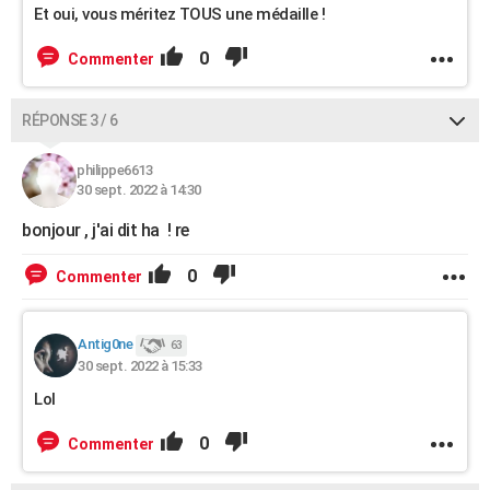
Et oui, vous méritez TOUS une médaille !
0
Commenter
RÉPONSE 3 / 6
philippe6613
30 sept. 2022 à 14:30
bonjour , j'ai dit ha ! re
0
Commenter
Antig0ne
63
30 sept. 2022 à 15:33
Lol
0
Commenter