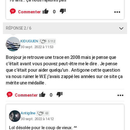
10 ans... ça nous rajeunis pas ^^
0
Commenter
RÉPONSE 2 / 6
KIDUGUEN
5 112
30 sept. 2022 à 11:53
Bonjour je retrouve une trace en 2008 mais je pense que
c'était avant vous pouvez peut-être me le dire . Je pense
que c'était pour aider quelqu'un . Antigone cette question
va nous ruiner le W.E j'avais zappé les années sur ce site ça
mérite une médaille .
0
Commenter
Antig0ne
63
30 sept. 2022 à 14:12
Lol désolée pour le coup de vieux. ^^