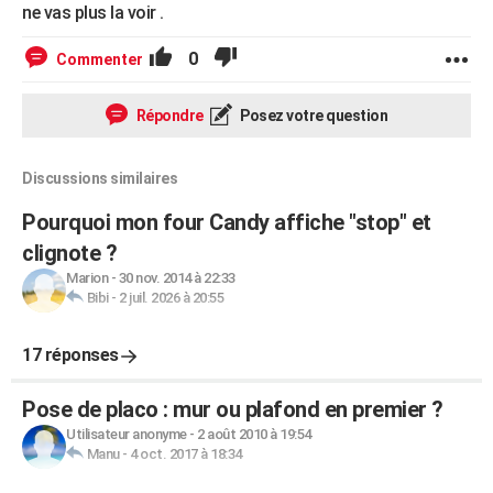
ne vas plus la voir .
0
Commenter
Répondre
Posez votre question
Discussions similaires
Pourquoi mon four Candy affiche "stop" et
clignote ?
Marion
-
30 nov. 2014 à 22:33
Bibi
-
2 juil. 2026 à 20:55
17 réponses
Pose de placo : mur ou plafond en premier ?
Utilisateur anonyme
-
2 août 2010 à 19:54
Manu
-
4 oct. 2017 à 18:34