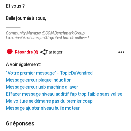
Et vous ?
City break
Voyage de noces
Climat
Destinations
Voyage nature
Forum
+
PHOTO
Belle journée à tous,
GUIDES D'ACHAT
BONS PLANS
Community Manager @CCM Benchmark Group
La curiosité est une qualité qu'il est bon de cultiver !
CARTE DE VOEUX
Répondre (6)
Partager
Carte Bonne année
Carte Pâques
Carte de Noël
Carte Saint-Valentin
Carte d'anniversaire
DICTIONNAIRE
A voir également:
Biographies
Expressions
Dictionnaire
Citations
Proverbes
PROGRAMME TV
"Votre premier message" - TopicDuVendredi
COPAINS D'AVANT
Message erreur plaque induction
Message erreur unb machine a laver
Se connecter
Collèges
Universités
Service militaire
S'inscrire
Lycées
Primaires
Entreprises
Avis de recherche
AVIS DE DÉCÈS
Effacer message niveau additif fap trop faible sans valise
Ma voiture ne démarre pas du premier coup
FORUM
Message ajuster niveau huile moteur
Lifestyle
Sport
Television
Cinema
Bricolage
Culture
Auto
Voyage
6 réponses