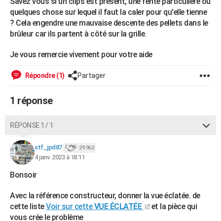
Savez vous si un clips est présent, une fente particulière ou
City break
Voyage de noces
Climat
Destinations
Voyage nature
Forum
+
quelques chose sur lequel il faut la caler pour qu'elle tienne
PHOTO
? Cela engendre une mauvaise descente des pellets dans le
GUIDES D'ACHAT
brûleur car ils partent à côté sur la grille.
BONS PLANS
Je vous remercie vivement pour votre aide
CARTE DE VOEUX
Répondre (1)
Partager
Carte Bonne année
Carte Pâques
Carte de Noël
Carte Saint-Valentin
Carte d'anniversaire
DICTIONNAIRE
1 réponse
Biographies
Expressions
Dictionnaire
Citations
Proverbes
PROGRAMME TV
RÉPONSE 1 / 1
COPAINS D'AVANT
stf_jpd87
29 962
Se connecter
Collèges
Universités
Service militaire
S'inscrire
Lycées
Primaires
Entreprises
Avis de recherche
AVIS DE DÉCÈS
4 janv. 2023 à 18:11
FORUM
Bonsoir
Lifestyle
Sport
Television
Cinema
Bricolage
Culture
Auto
Voyage
Avec la référence constructeur, donner la vue éclatée. de
cette liste
Voir sur cette
VUE ÉCLATÉE
et la pièce qui
vous crée le problème