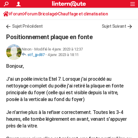
ACTUALITÉS
Forum
Forum Bricolage
Connexion
Chauffage et climatisation
S'inscrire
Rechercher
Société
Education
Villes
Politique
Faits Divers
Monde
+
SPORT
Chauffage bois/pellet/granulés
Sujet Précédent
Sujet Suivant
Football
Cyclisme
Forum
Coupe du monde 2026
Tennis
Rugby
CULTURE
Positionnement plaque en fonte
TNT
Cinéma
Musique
Programme TV
Streaming
Sorties cinéma
+
FINANCE
Ninon
-
Modifié le 4 janv. 2023 à 12:37
stf_jpd87
-
4 janv. 2023 à 18:11
Impôts
Immobilier
Banque
Crédit
Retraite
Epargne
Risques naturels par ville
Assurance
AUTO
Bonjour,
Réserver un essai
Berlines
Forum auto
Essais
Citadines
SUV
+
HIGH-TECH
J'ai un poêle invicta Etel 7. Lorsque j'ai procédé au
Meilleur smartphone
Ordinateurs
Guide high-tech
Mobiles
Internet
Jeux vidéo
+
BRICOLAGE
nettoyage complet du poêle j'ai retiré la plaque en fonte
principale du foyer (celle qui est visible depuis la vitre,
Aménagement intérieur
Cuisine
Jardinage
+
Forum
Extérieur
Salle de bains
Rangement
WEEK-END
posée à la verticale au fond du foyer)
Escapades
Expositions
Week-end nature
Guides de France
Patrimoine
Musées
+
LIFESTYLE
Je n'arrive plus à la refixer correctement. Toutes les 3-4
heures, elle tombe légèrement en avant, venant s'appuyer
Bien-être
Mode
+
Art de vivre
Loisirs
Modes de vie
SANTE
près de la vitre.
Guide de la santé
Médicaments
+
Alimentation
Maladies
Sommeil
VOYAGE