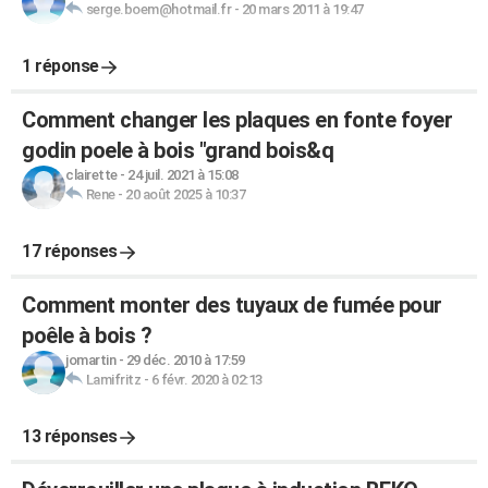
serge.boem@hotmail.fr
-
20 mars 2011 à 19:47
1 réponse
Comment changer les plaques en fonte foyer
godin poele à bois "grand bois&q
clairette
-
24 juil. 2021 à 15:08
Rene
-
20 août 2025 à 10:37
17 réponses
Comment monter des tuyaux de fumée pour
poêle à bois ?
jomartin
-
29 déc. 2010 à 17:59
Lamifritz
-
6 févr. 2020 à 02:13
13 réponses