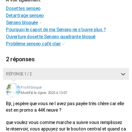
City break
Voyage de noces
Climat
Destinations
Voyage nature
Forum
+
PHOTO
Dosettes senseo
Detartrage senseo
GUIDES D'ACHAT
Senseo bloquée
✓
Pourquoi le capot de ma Senseo ne s'ouvre plus ?
BONS PLANS
Ouverture dosette Senseo quadrante bloqué
CARTE DE VOEUX
Problème senseo café clair
✓
Carte Bonne année
Carte Pâques
Carte de Noël
Carte Saint-Valentin
Carte d'anniversaire
DICTIONNAIRE
2 réponses
Biographies
Expressions
Dictionnaire
Citations
Proverbes
PROGRAMME TV
RÉPONSE 1 / 2
COPAINS D'AVANT
Profil bloqué
Se connecter
Collèges
Universités
Service militaire
S'inscrire
Lycées
Primaires
Entreprises
Avis de recherche
AVIS DE DÉCÈS
Modifié le 4 janv. 2023 à 13:07
FORUM
Bjr, j espère que vous ne l avez pas payée très chère car elle
est en promo a 44€ neuve ?
Lifestyle
Sport
Television
Cinema
Bricolage
Culture
Auto
Voyage
que voulez vous comme marche a suivre vous remplissez
le réservoir, vous appuyez sur le bouton central et quand ca