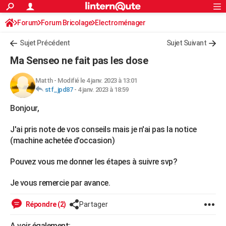
ACTUALITÉS
Forum
Forum Bricolage
Connexion
Electroménager
S'inscrire
Rechercher
Société
Education
Villes
Politique
Faits Divers
Monde
+
SPORT
Sujet Précédent
Sujet Suivant
Football
Cyclisme
Forum
Coupe du monde 2026
Tennis
Rugby
CULTURE
Ma Senseo ne fait pas les dose
TNT
Cinéma
Musique
Programme TV
Streaming
Sorties cinéma
+
FINANCE
Matth
-
Modifié le 4 janv. 2023 à 13:01
stf_jpd87
-
4 janv. 2023 à 18:59
Impôts
Immobilier
Banque
Crédit
Retraite
Epargne
Risques naturels par ville
Assurance
AUTO
Bonjour,
Réserver un essai
Berlines
Forum auto
Essais
Citadines
SUV
+
HIGH-TECH
J'ai pris note de vos conseils mais je n'ai pas la notice
Meilleur smartphone
Ordinateurs
Guide high-tech
Mobiles
Internet
Jeux vidéo
+
BRICOLAGE
(machine achetée d'occasion)
Aménagement intérieur
Cuisine
Jardinage
+
Forum
Extérieur
Salle de bains
Rangement
WEEK-END
Pouvez vous me donner les étapes à suivre svp?
Escapades
Expositions
Week-end nature
Guides de France
Patrimoine
Musées
+
LIFESTYLE
Je vous remercie par avance.
Bien-être
Mode
+
Art de vivre
Loisirs
Modes de vie
SANTE
Répondre (2)
Partager
Guide de la santé
Médicaments
+
Alimentation
Maladies
Sommeil
VOYAGE
A voir également: