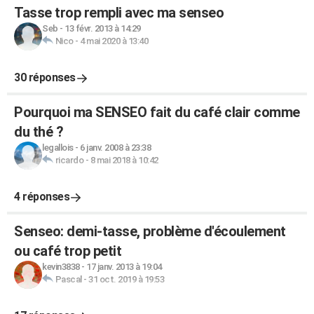
Tasse trop rempli avec ma senseo
Seb
-
13 févr. 2013 à 14:29
Nico
-
4 mai 2020 à 13:40
30 réponses
Pourquoi ma SENSEO fait du café clair comme
du thé ?
legallois
-
6 janv. 2008 à 23:38
ricardo
-
8 mai 2018 à 10:42
4 réponses
Senseo: demi-tasse, problème d'écoulement
ou café trop petit
kevin3838
-
17 janv. 2013 à 19:04
Pascal
-
31 oct. 2019 à 19:53