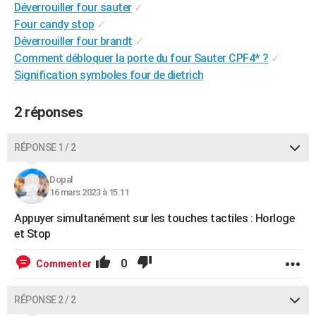
Déverrouiller four sauter
✓
City break
Voyage de noces
Climat
Destinations
Voyage nature
Forum
+
PHOTO
Four candy stop
✓
Déverrouiller four brandt
✓
GUIDES D'ACHAT
Comment débloquer la porte du four Sauter CPF4* ?
✓
BONS PLANS
Signification symboles four de dietrich
CARTE DE VOEUX
2 réponses
Carte Bonne année
Carte Pâques
Carte de Noël
Carte Saint-Valentin
Carte d'anniversaire
DICTIONNAIRE
RÉPONSE 1 / 2
Biographies
Expressions
Dictionnaire
Citations
Proverbes
PROGRAMME TV
Dopal
COPAINS D'AVANT
16 mars 2023 à 15:11
Se connecter
Collèges
Universités
Service militaire
S'inscrire
Lycées
Primaires
Entreprises
Avis de recherche
AVIS DE DÉCÈS
Appuyer simultanément sur les touches tactiles : Horloge
et Stop
FORUM
0
Commenter
Lifestyle
Sport
Television
Cinema
Bricolage
Culture
Auto
Voyage
RÉPONSE 2 / 2