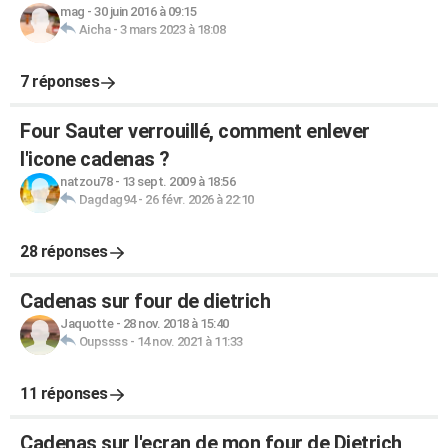
mag
-
30 juin 2016 à 09:15
Aicha
-
3 mars 2023 à 18:08
7 réponses
Four Sauter verrouillé, comment enlever
l'icone cadenas ?
natzou78
-
13 sept. 2009 à 18:56
Dagdag94
-
26 févr. 2026 à 22:10
28 réponses
Cadenas sur four de dietrich
Jaquotte
-
28 nov. 2018 à 15:40
Oupssss
-
14 nov. 2021 à 11:33
11 réponses
Cadenas sur l'ecran de mon four de Dietrich