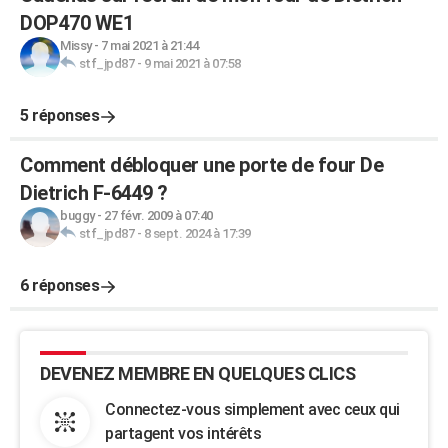
DOP470 WE1
Missy
-
7 mai 2021 à 21:44
stf_jpd87
-
9 mai 2021 à 07:58
5 réponses
Comment débloquer une porte de four De
Dietrich F-6449 ?
buggy
-
27 févr. 2009 à 07:40
stf_jpd87
-
8 sept. 2024 à 17:39
6 réponses
DEVENEZ MEMBRE EN QUELQUES CLICS
Connectez-vous simplement avec ceux qui
partagent vos intérêts