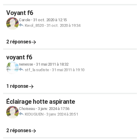
Voyant f6
Carole
-
31 oct. 2020 à 12:15
Kwol_8520
-
31 oct. 2020 à 19:34
2 réponses
voyant f6
nenesse
-
31 mai 2011 à 18:32
stf_la sudiste
-
31 mai 2011 à 19:10
1 réponse
Éclairage hotte aspirante
Choiseau
-
3 janv. 2024 à 17:56
KIDUGUEN
-
3 janv. 2024 à 20:51
2 réponses