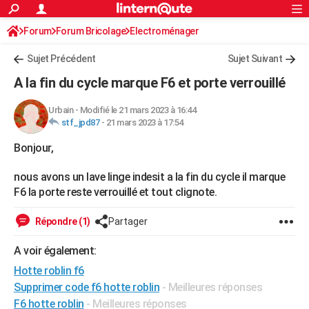
ACTUALITÉS
Forum
Forum Bricolage
Connexion
Electroménager
S'inscrire
Rechercher
Société
Education
Villes
Politique
Faits Divers
Monde
+
SPORT
Sujet Précédent
Sujet Suivant
Football
Cyclisme
Forum
Coupe du monde 2026
Tennis
Rugby
CULTURE
A la fin du cycle marque F6 et porte verrouillé
TNT
Cinéma
Musique
Programme TV
Streaming
Sorties cinéma
+
FINANCE
Urbain
-
Modifié le 21 mars 2023 à 16:44
stf_jpd87
-
21 mars 2023 à 17:54
Impôts
Immobilier
Banque
Crédit
Retraite
Epargne
Risques naturels par ville
Assurance
AUTO
Bonjour,
Réserver un essai
Berlines
Forum auto
Essais
Citadines
SUV
+
HIGH-TECH
nous avons un lave linge indesit a la fin du cycle il marque
Meilleur smartphone
Ordinateurs
Guide high-tech
Mobiles
Internet
Jeux vidéo
+
BRICOLAGE
F6 la porte reste verrouillé et tout clignote.
Aménagement intérieur
Cuisine
Jardinage
+
Forum
Extérieur
Salle de bains
Rangement
WEEK-END
Répondre (1)
Partager
Escapades
Expositions
Week-end nature
Guides de France
Patrimoine
Musées
+
LIFESTYLE
A voir également:
Bien-être
Mode
+
Art de vivre
Loisirs
Modes de vie
SANTE
Hotte roblin f6
Supprimer code f6 hotte roblin
- Meilleures réponses
Guide de la santé
Médicaments
+
Alimentation
Maladies
Sommeil
VOYAGE
F6 hotte roblin
- Meilleures réponses