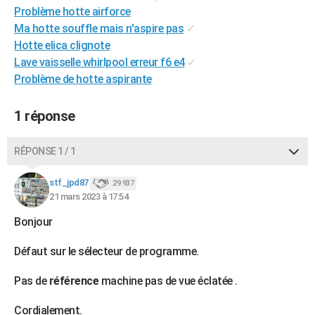
Problème hotte airforce
City break
Voyage de noces
Climat
Destinations
Voyage nature
Forum
+
PHOTO
Ma hotte souffle mais n'aspire pas
✓
Hotte elica clignote
GUIDES D'ACHAT
Lave vaisselle whirlpool erreur f6 e4
✓
BONS PLANS
Problème de hotte aspirante
CARTE DE VOEUX
1 réponse
Carte Bonne année
Carte Pâques
Carte de Noël
Carte Saint-Valentin
Carte d'anniversaire
DICTIONNAIRE
RÉPONSE 1 / 1
Biographies
Expressions
Dictionnaire
Citations
Proverbes
PROGRAMME TV
stf_jpd87
29 937
COPAINS D'AVANT
21 mars 2023 à 17:54
Se connecter
Collèges
Universités
Service militaire
S'inscrire
Lycées
Primaires
Entreprises
Avis de recherche
AVIS DE DÉCÈS
Bonjour
FORUM
Défaut sur le sélecteur de programme.
Lifestyle
Sport
Television
Cinema
Bricolage
Culture
Auto
Voyage
Pas de
référence
machine pas de vue éclatée .
Cordialement.